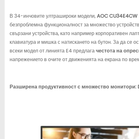
В 34-инчовите ултрашироки модели,
AOC CU34E4CW
безпроблемна функционалност за множество устройств
свързани устройства, като например корпоративен лап
клавиатура и мишка с натискането на бутон. За да се 
всеки модел от линията E4 предлага
честота на опрес
напрежението в очите от движенията на екрана по врем
Разширена продуктивност с множество монитори: D