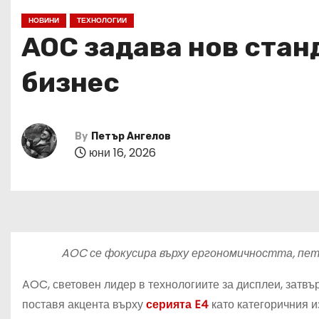
НОВИНИ
ТЕХНОЛОГИИ
AOC задава нов стан
бизнес
By
Петър Ангелов
юни 16, 2026
AOC се фокусира върху ергономичността, пе
AOC, световен лидер в технологиите за дисплеи, затвъ
поставя акцента върху
серията E4
като категоричния и