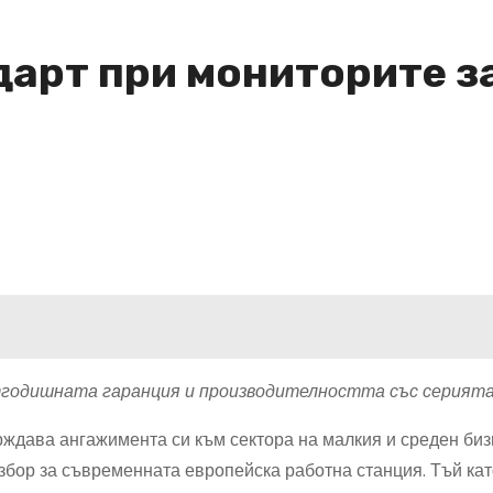
дарт при мониторите з
тгодишната гаранция и производителността със серият
рждава ангажимента си към сектора на малкия и среден биз
збор за съвременната европейска работна станция. Тъй кат