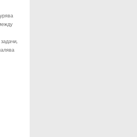
урява
между
 задачи,
малява