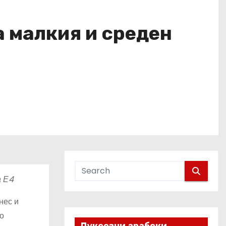
а малкия и среден
а Е4
нес и
о