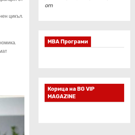
om
нен цикъл.
МВА Програми
номика.
мат
Корица на BG VIP
MAGAZINE