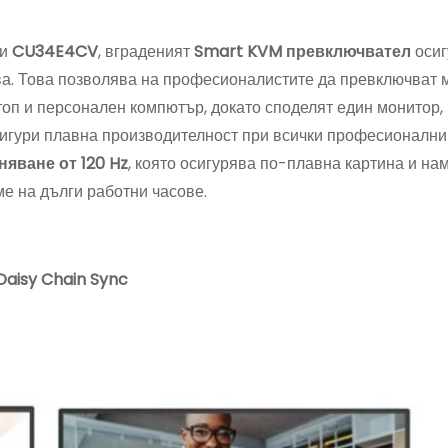
и
CU34E4CV
, вграденият
Smart KVM превключвател
осиг
а. Това позволява на професионалистите да превключват 
топ и персонален компютър, докато споделят един монитор,
осигури плавна производителност при всички професионални
няване от 120 Hz
, която осигурява по-плавна картина и на
е на дълги работни часове.
aisy Chain Sync