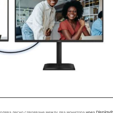
волява лесно сдвояване между два монитора
чрез Display