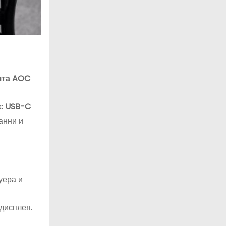
ята AOC
 с
USB-C
анни и
уера и
 дисплея.