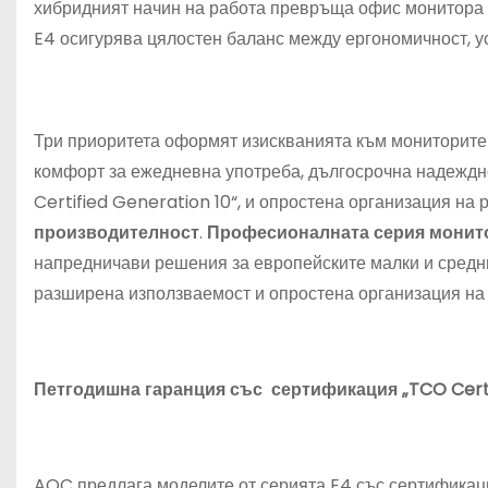
хибридният начин на работа превръща офис монитора 
E4 осигурява цялостен баланс между ергономичност, у
Три приоритета оформят изискванията към мониторите 
комфорт за ежедневна употреба, дългосрочна надеждн
Certified Generation 10“, и опростена организация на
производителност
.
Професионалната серия монит
напредничави решения за европейските малки и средни
разширена използваемост и опростена организация на 
Петгодишна гаранция със сертификация „TCO Certif
AOC предлага моделите от серията E4 със сертификаци