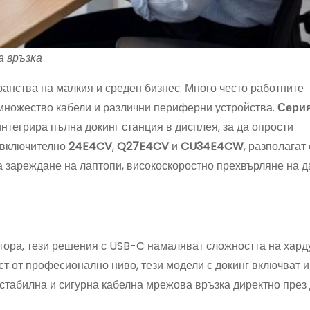
а връзка
анства на малкия и среден бизнес. Много често работните
, множество кабели и различни периферни устройства.
Сери
интегрира пълна докинг станция в дисплея, за да опрости
 включително
24E4CV
,
Q27E4CV
и
CU34E4CW
, разполагат
ва зареждане на лаптопи, високоскоростно прехвърляне на д
тора, тези решения с USB-C намаляват сложността на хард
т от професионално ниво, тези модели с докинг включват и
 стабилна и сигурна кабелна мрежова връзка директно през