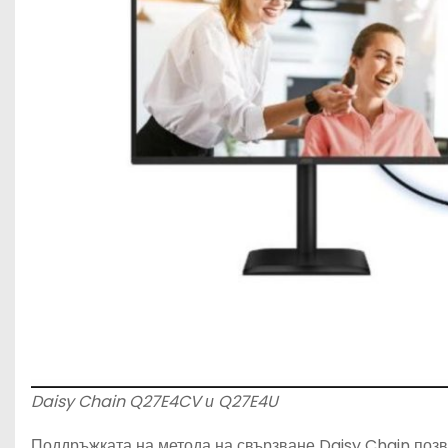
Daisy Chain Q27E4CV и Q27E4U
Поддръжката на метода на свързване Daisy Chain поз