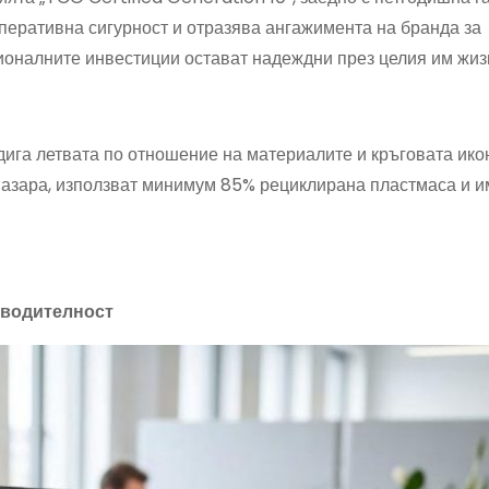
перативна сигурност и отразява ангажимента на бранда за
сионалните инвестиции остават надеждни през целия им жиз
ига летвата по отношение на материалите и кръговата ико
пазара, използват минимум 85% рециклирана пластмаса и и
зводителност