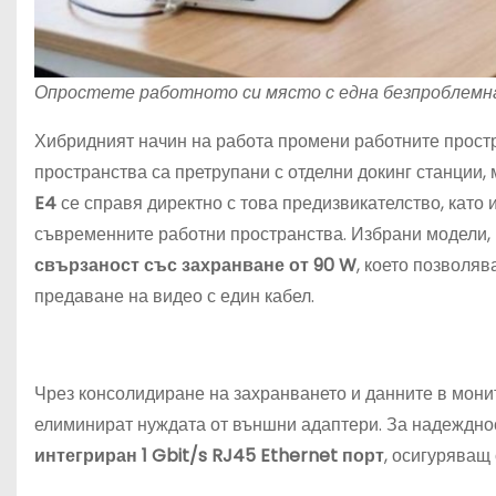
Опростете работното си място с една безпроблемн
Хибридният начин на работа промени работните простр
пространства са претрупани с отделни докинг станции
E4
се справя директно с това предизвикателство, като 
съвременните работни пространства. Избрани модели,
свързаност със захранване от 90 W
, което позволя
предаване на видео с един кабел.
Чрез консолидиране на захранването и данните в мони
елиминират нуждата от външни адаптери. За надежднос
интегриран 1 Gbit/s RJ45 Ethernet порт
, осигуряващ