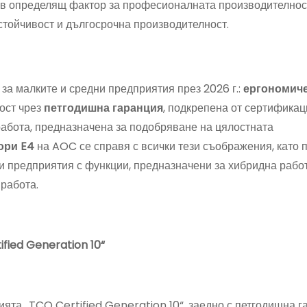
в определящ фактор за професионалната производителност
стойчивост и дългосрочна производителност.
за малките и средни предприятия през 2026 г.:
ергономич
ост чрез
петгодишна гаранция
, подкрепена от сертифика
 работа, предназначена за подобряване на цялостната
ори
E4
на AOC се справя с всички тези съображения, като 
 предприятия с функции, предназначени за хибридна работ
работа.
ied Generation 10“
ята „TCO Certified Generation 10“, заедно с петгодишна г