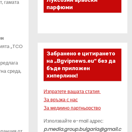
Луксозни арабски
, гамата
парфюми
ен
цията „TCO
Забранено е цитирането
на „Bgvipnews.eu“ без да
предлага
бъде приложен
на среда,
хиперлинк!
Изпратете вашата статия
За връзка с нас
За медиино партньорство
Използвайте e-mail адрес:
p.media.group.bulgaria@gmail.c
аранция от