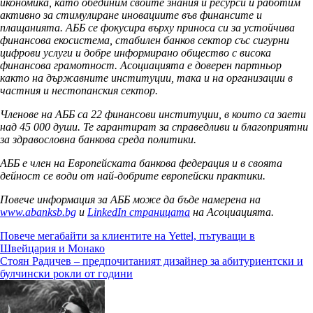
икономика, като обединим своите знания и ресурси и работим
активно за стимулиране иновациите във финансите и
плащанията. АББ се фокусира върху приноса си за устойчива
финансова екосистема, стабилен банков сектор със сигурни
цифрови услуги и добре информирано общество с висока
финансова грамотност. Асоциацията е доверен партньор
както на държавните институции, така и на организации в
частния и нестопанския сектор.
Членове на АББ са 22 финансови институции, в които са заети
над 45 000 души. Те гарантират за справедливи и благоприятни
за здравословна банкова среда политики.
АББ е член на Европейската банкова федерация и в своята
дейност се води от най-добрите европейски практики.
Повече информация за АББ може да бъде намерена на
www.abanksb.bg
и
LinkedIn страницата
на Асоциацията
.
Навигация
Повече мегабайти за клиентите на Yettel, пътуващи в
Швейцария и Монако
Стоян Радичев – предпочитаният дизайнер за абитуриентски и
булчински рокли от години