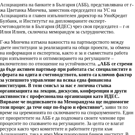
Асоциацията на банките в България (АББ), представлявана от г-
жа Цветанка Минчева, заместник-председател на УС на
Асоциацията и главен изпълнителен директор на УниКредит
Булбанк, и Институтът на дипломираните експерт-
счетоводители в България (ИДЕС) чрез своя председател – г-н
Илия Илиев, сключиха меморандум за сътрудничество.
Г-жа Минчева изтъкна важността на партньорството между
двете институции за реализацията на общи проекти, за обмена
на информация и експертиза, както и за и съвместната работа
при изпълнението и оптимизирането на регулациите –
включително по отношение на устойчивостта.
„АББ се стреми
да бъде активен партньор при работата със специалистите в
сферата на одита и счетоводството, които са ключов фактор
за успешното управление на всяка една финансова
институция. В този смисъл за нас е логична стъпка
организацията на лекции, дискусии, конференции и други
активности с професионална организация като ИДЕС.
Вярваме че подписването на Меморандума ще подпомогне
този процес да тече още по-бързо и ефективно“,
заяви тя по
време на церемонията по сключването на споразумението. Един
от приоритетите на АББ е да подпомага своите членове при
процесите по спазването на регулациите. За целта се влагат
ресурси както чрез комитетите и работните групи към
Асоциацията, така и чрез Международния банков институт. В