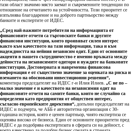
тази област значимо място заемат и съвременните тенденции по
отношение на отчитането на устойчивостта. Този приоритет се
изпълнява благодарение и на доброто партньорство между
банките и експертите от ИДЕС.
„Сред най-важните потребители на информацията от
финансовите отчети са търговските банки и другите
финансови институции, които проявяват силен интерес
както към качеството на тази информация, така и към
надеждността на нейния независим одит. Един от основните
акценти в нашето сътрудничество е именно връзката между
дейността на независимите одитори и нуждите на банковите
институции. Достоверната и навременна финансова
информация е от съществено значение за оценката на риска и
вземането на обосновани инвестиционни решения“,
коментира председателят на ИДЕС г-н Илия Илиев.
„С не по –
малко значение е и качеството на независимия одит на
финансовите отчети на самите банки, които не случайно са
определени като предприятия от обществен интерес,
съгласно европейските директиви“,
допълни председателят на
ИДЕС и подчерта, че АББ е авторитетна организация с 30-
годишна история, която е ценен партньор, чиято експертиза се
оценява високо от бизнеса. Един от основните приоритети пред
ИДЕС е да подобрява експертизата в сферата си на дейност, с
което качествено да подобри бизнес средата в страната.