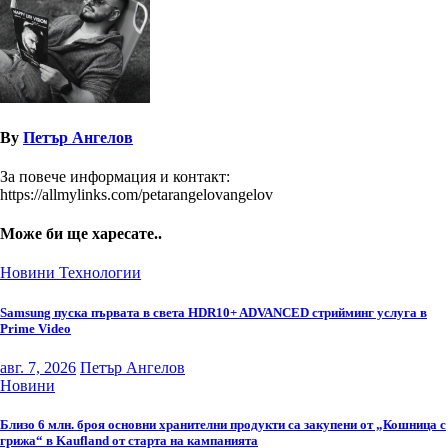
By
Петър Ангелов
За повече информация и контакт:
https://allmylinks.com/petarangelovangelov
Може би ще харесате..
Новини
Технологии
Samsung пуска първата в света HDR10+ ADVANCED стрийминг услуга в
Prime Video
авг. 7, 2026
Петър Ангелов
Новини
Близо 6 млн. броя основни хранителни продукти са закупени от „Кошница с
грижа“ в Kaufland от старта на кампанията