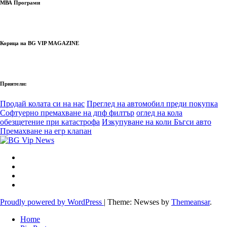
МВА Програми
Корица на BG VIP MAGAZINE
Приятели:
Продай колата си на нас
Преглед на автомобил преди покупка
Софтуерно премахване на дпф филтър
оглед на кола
обезщетение при катастрофа
Изкупуване на коли Бъгси авто
Премахване на егр клапан
Proudly powered by WordPress
|
Theme: Newses by
Themeansar
.
Home