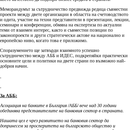
Меморандумът за сътрудничество предвижда редица съвместни
проекти между двете организации в областта на счетоводството
и одита, участие на техни представители в презентации, лекции,
семинари и конференции, обмяна на експертиза по актуални
теми от взаимен интерес, както и съвместни позиции по
законопроекти и други стратегически актове на национално и
европейско ниво, когато това е приложимо.
Споразумението ще затвърди взаимното успешно
сътрудничество между АББ и ИДЕС, подкрепяйки практически
основните цели и политики на двете страни по възможно най-
добрия начин.
За АББ:
Асоциация на банките в България /АББ/ вече над 30 години
обединява представителите на банковия сектор в страната.
Нашата цел е чрез развитието на банковия сектор да
допринесем за просперитета на българското общество и