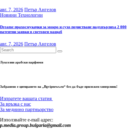
авг. 7, 2026
Петър Ангелов
Новини
Технологии
Dreame прахосмукачки за мокро и сухо почистване надхвърлиха 2 000
патентни заявки в световен мащаб
авг. 7, 2026
Петър Ангелов
Луксозни арабски парфюми
Забранено е цитирането на „Bgvipnews.eu“ без да бъде приложен хиперлинк!
Изпратете вашата статия
За връзка с нас
За медиино партньорство
Използвайте e-mail адрес:
p.media.group.bulgaria@gmail.com