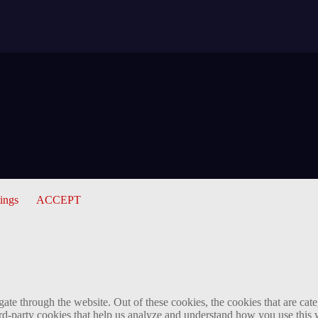
tings
ACCEPT
te through the website. Out of these cookies, the cookies that are cate
hird-party cookies that help us analyze and understand how you use this