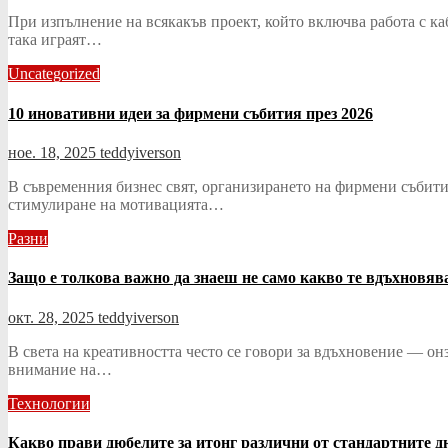
При изпълнение на всякакъв проект, който включва работа с ка
така играят…
Uncategorized
10 иновативни идеи за фирмени събития през 2026
ное. 18, 2025
teddyiverson
В съвременния бизнес свят, организирането на фирмени събити
стимулиране на мотивацията…
Разни
Защо е толкова важно да знаеш не само какво те вдъхновява
окт. 28, 2025
teddyiverson
В света на креативността често се говори за вдъхновение — он
внимание на…
Технологии
Какво прави дюбелите за итонг различни от стандартните д