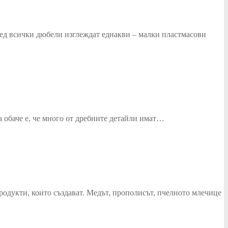
глед всички дюбели изглеждат еднакви – малки пластмасови
та обаче е, че много от дребните детайли имат…
родукти, които създават. Медът, прополисът, пчелното млечице