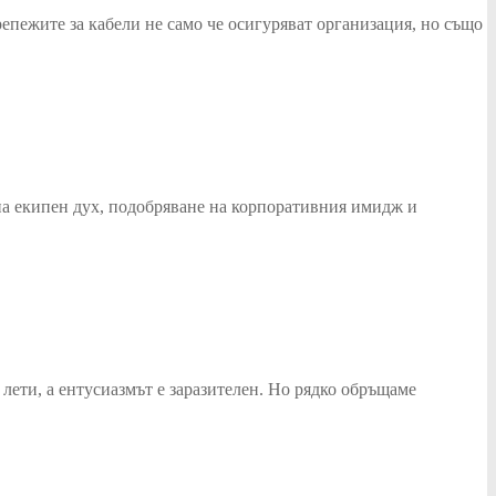
епежите за кабели не само че осигуряват организация, но също
 на екипен дух, подобряване на корпоративния имидж и
 лети, а ентусиазмът е заразителен. Но рядко обръщаме