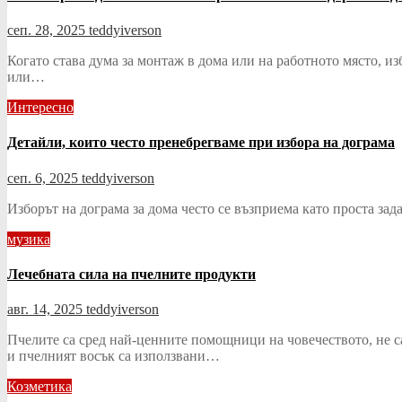
сеп. 28, 2025
teddyiverson
Когато става дума за монтаж в дома или на работното място, 
или…
Интересно
Детайли, които често пренебрегваме при избора на дограма
сеп. 6, 2025
teddyiverson
Изборът на дограма за дома често се възприема като проста зад
музика
Лечебната сила на пчелните продукти
авг. 14, 2025
teddyiverson
Пчелите са сред най-ценните помощници на човечеството, не са
и пчелният восък са използвани…
Козметика