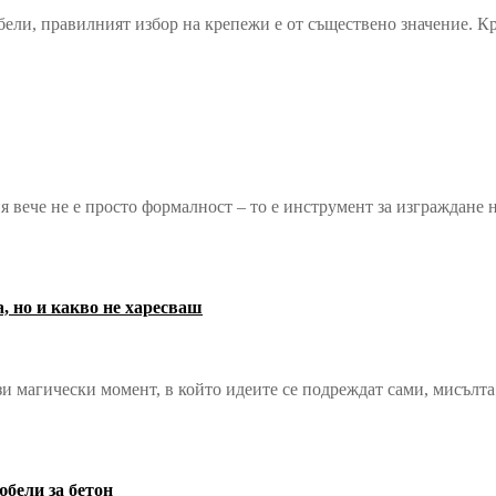
бели, правилният избор на крепежи е от съществено значение. Кр
я вече не е просто формалност – то е инструмент за изграждане
, но и какво не харесваш
зи магически момент, в който идеите се подреждат сами, мисълта
юбели за бетон