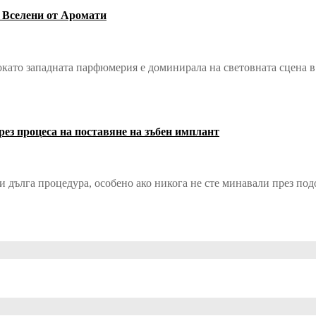
 Вселени от Аромати
окато западната парфюмерия е доминирала на световната сцена в
ез процеса на поставяне на зъбен имплант
 дълга процедура, особено ако никога не сте минавали през подо