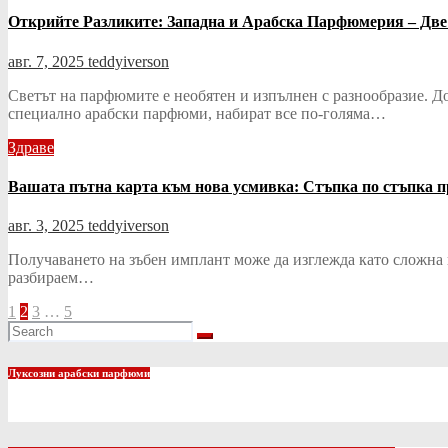
Открийте Разликите: Западна и Арабска Парфюмерия – Две
авг. 7, 2025
teddyiverson
Светът на парфюмите е необятен и изпълнен с разнообразие. Д
специално арабски парфюми, набират все по-голяма…
Здраве
Вашата пътна карта към нова усмивка: Стъпка по стъпка пр
авг. 3, 2025
teddyiverson
Получаването на зъбен имплант може да изглежда като сложна и
разбираем…
Разделяне
1
2
3
…
5
на
публикациите
Луксозни арабски парфюми
на
страници