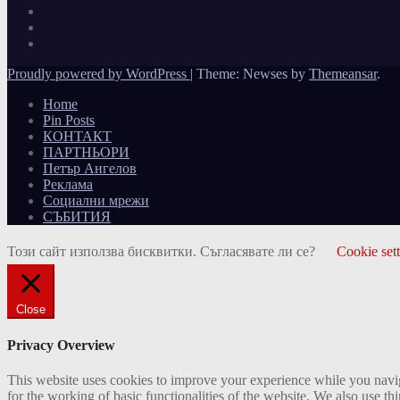
Proudly powered by WordPress
|
Theme: Newses by
Themeansar
.
Home
Pin Posts
КОНТАКТ
ПАРТНЬОРИ
Петър Ангелов
Реклама
Социални мрежи
СЪБИТИЯ
Този сайт използва бисквитки. Съгласявате ли се?
Cookie set
Close
Privacy Overview
This website uses cookies to improve your experience while you naviga
for the working of basic functionalities of the website. We also use t