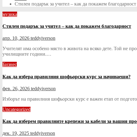
Стилен подарък за учител – как да покажем благодарност
музика
Стилен подарък за учител – как да покажем благодарност
апр. 10, 2026
teddyiverson
Учителят има особено място в живота на всяко дете. Той не про
училищните години.…
Бизнес
Как да избера правилния шофьорски курс за начинаещи?
фев. 26, 2026
teddyiverson
Изборът на правилния шофьорски курс е важен етап от подготов
Uncategorized
Как да изберем правилните крепежи за кабели за вашия про
дек. 19, 2025
teddyiverson