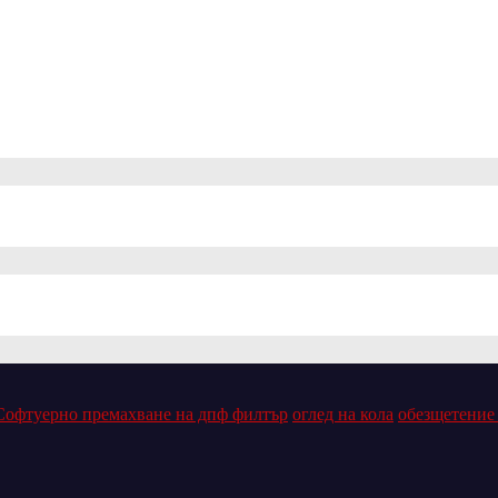
Софтуерно премахване на дпф филтър
оглед на кола
обезщетение