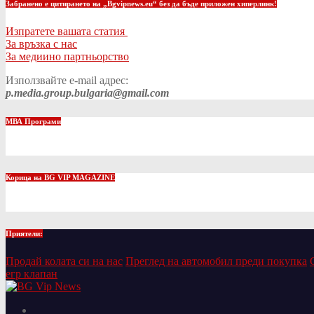
Забранено е цитирането на „Bgvipnews.eu“ без да бъде приложен хиперлинк!
Изпратете вашата статия
За връзка с нас
За медиино партньорство
Използвайте e-mail адрес:
p.media.group.bulgaria@gmail.com
МВА Програми
Корица на BG VIP MAGAZINE
Приятели:
Продай колата си на нас
Преглед на автомобил преди покупка
егр клапан