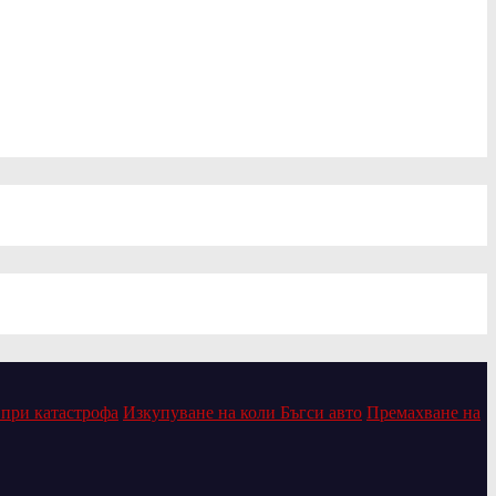
 при катастрофа
Изкупуване на коли Бъгси авто
Премахване на