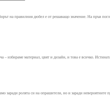
изборът на правилния дюбел е от решаващо значение. На пръв по
ача – избираме материал, цвят и дизайн, и това е всичко. Истина
мо заради ролята си на опрашители, но и заради невероятните п