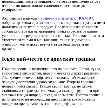
неподходяща якост за конкретно натоварване. Точно затова
изборът по навик или по наличност често води до
компромиси.
Ако търсите надеждни
крепежни елементи от КАМ-04
,
добрата практика е да започнете от конкретната задача, а не от
най-близкия визуално продукт. Професионалният крепеж
трябва да отговаря на материала, очакваното натоварване,
условията на средата и начина на монтаж. Това важи както за
строителни фирми и монтажници, така и за домашни
майстори, които искат резултатът да бъде здрав, а не
временен.
Къде най-често се допускат грешки
Първата грешка е подценяването на основата. Бетон, тухла,
газобетон, гипсокартон, дърво и метал се държат различно.
Ако крепежът не е съобразен с основата, той може да не
осигури достатъчно здраво захващане. Втората грешка е
неправилният размер. Твърде късият крепеж не държи
стабилно, а твърде дългият може да създаде трудности при
монтажа или да повреди съседни елементи. Третата грешка е
използването на неподходящ инструмент, което може да
доведе до превъртане, скъсване или деформация.