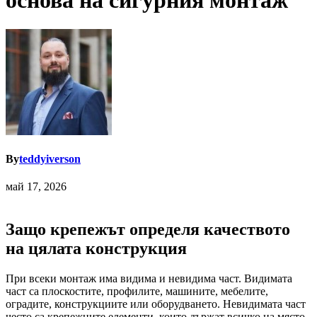
основа на сигурния монтаж
By
teddyiverson
май 17, 2026
Защо крепежът определя качеството
на цялата конструкция
При всеки монтаж има видима и невидима част. Видимата
част са плоскостите, профилите, машините, мебелите,
оградите, конструкциите или оборудването. Невидимата част
често са крепежните елементи, които държат всичко на място.