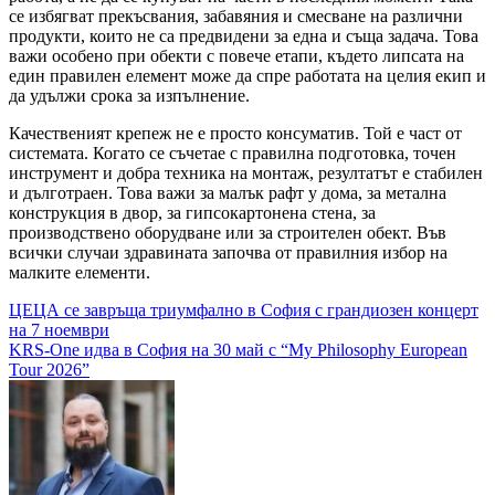
се избягват прекъсвания, забавяния и смесване на различни
продукти, които не са предвидени за една и съща задача. Това
важи особено при обекти с повече етапи, където липсата на
един правилен елемент може да спре работата на целия екип и
да удължи срока за изпълнение.
Качественият крепеж не е просто консуматив. Той е част от
системата. Когато се съчетае с правилна подготовка, точен
инструмент и добра техника на монтаж, резултатът е стабилен
и дълготраен. Това важи за малък рафт у дома, за метална
конструкция в двор, за гипсокартонена стена, за
производствено оборудване или за строителен обект. Във
всички случаи здравината започва от правилния избор на
малките елементи.
Навигация
ЦЕЦА се завръща триумфално в София с грандиозен концерт
на 7 ноември
KRS-One идва в София на 30 май с “My Philosophy European
Tour 2026”