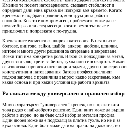
Именно те поемат натоварването, създават стабилност и
определят дали една връзка ще издържи във времето. Когато
крепежът е подбран правилно, конструкцията работи
спокойно. Когато е компромисен, проблемите може да се
появят бързо или след месеци, когато ремонтът вече е
приключил и поправката е по-трудна.
Крепежните елементи са широка категория. В нея влизат
болтове, винтове, гайки, шайби, анкери, дюбели, шпилки,
нитове и много други решения за свързване и закрепване.
Всеки тип има конкретна роля. Някои са подходящи за метал,
други за дърво, трети за бетон, тухла или гипсокартон. Някои
се използват при леки интериорни задачи, други при сериозни
конструктивни натоварвания. Затова професионалният
подход започва с правилния въпрос: какво закрепваме, към
каква основа и при какви условия ще работи връзката.
Разликата между универсален и правилен избор
Много хора търсят “универсален” крепеж, но в практиката
това рядко е най-доброто решение. Един винт може да върши
работа в дърво, но да бъде слаб избор за метален профил.
Един дюбел може да е подходящ за плътна тухла, но не и за
куха основа. Един болт може да има правилна дължина, но