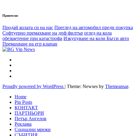
Приятели:
Продай колата си на нас
Преглед на автомобил преди покупка
Софтуерно премахване на дпф филтър
оглед на кола
обезщетение при катастрофа
Изкупуване на коли Бъгси авто
Премахване на егр клапан
Proudly powered by WordPress
|
Theme: Newses by
Themeansar
.
Home
Pin Posts
КОНТАКТ
ПАРТНЬОРИ
Петър Ангелов
Реклама
Социални мрежи
СЪБИТИЯ