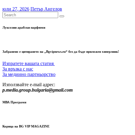
юли 27, 2026
Петър Ангелов
Луксозни арабски парфюми
Забранено е цитирането на „Bgvipnews.eu“ без да бъде приложен хиперлинк!
Изпратете вашата статия
За връзка с нас
За медиино партньорство
Използвайте e-mail адрес:
p.media.group.bulgaria@gmail.com
МВА Програми
Корица на BG VIP MAGAZINE