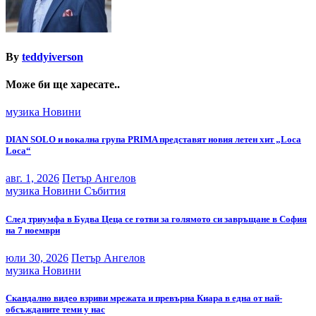
By
teddyiverson
Може би ще харесате..
музика
Новини
DIAN SOLO и вокална група PRIMA представят новия летен хит „Loca
Loca“
авг. 1, 2026
Петър Ангелов
музика
Новини
Събития
След триумфа в Будва Цеца се готви за голямото си завръщане в София
на 7 ноември
юли 30, 2026
Петър Ангелов
музика
Новини
Скандално видео взриви мрежата и превърна Киара в една от най-
обсъжданите теми у нас