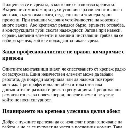
Подценява се и средата, в която ще се използва крепежът.
Вътрешният монтаж при сухи условия е различен от външен
монтаж, където има влага, студ, слънце и температурни
промени. При външни условия устойчивостта на корозия е
много важна. Ако крепежът ръждяса бързо, връзката отслабва,
а конструкцията губи своята надеждност. Затова при навеси,
огради, метални елементи и външни инсталации трябва да се
избира крепеж, който е подходящ за такава среда.
Защо професионалистите не правят компромис с
крепежа
Опитните монтажници знаят, че спестяването от крепеж рядко
си заслужава. Един некачествен елемент може да забави
работата, да повреди материала или да наложи повторен
монтаж. При професионални обекти това означава
допълнителни разходи и риск за репутацията. При домашни
ремонти означава повече нерви, повече време и резултат,
който не носи сигурност.
Планирането на крепежа улеснява целия обект
Добре е нужните крепежи да се изчислят преди започване на
работа, а не да се купуват на части в последния момент. Така