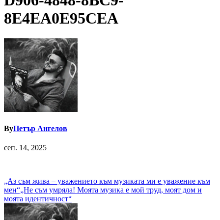
D906-4848-8BC9-
8E4EA0E95CEA
By
Петър Ангелов
сеп. 14, 2025
Навигация
„Аз съм жива – уважението към музиката ми е уважение към
мен“„Не съм умряла! Моята музика е мой труд, моят дом и
моята идентичност“