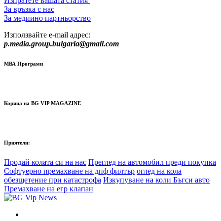
Изпратете вашата статия
За връзка с нас
За медиино партньорство
Използвайте e-mail адрес:
p.media.group.bulgaria@gmail.com
МВА Програми
Корица на BG VIP MAGAZINE
Приятели:
Продай колата си на нас
Преглед на автомобил преди покупка
Софтуерно премахване на дпф филтър
оглед на кола
обезщетение при катастрофа
Изкупуване на коли Бъгси авто
Премахване на егр клапан