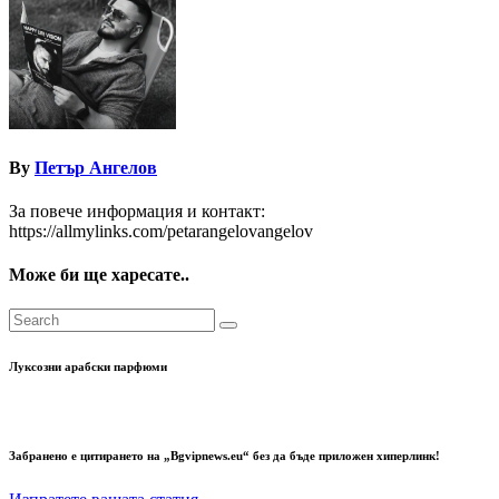
By
Петър Ангелов
За повече информация и контакт:
https://allmylinks.com/petarangelovangelov
Може би ще харесате..
Луксозни арабски парфюми
Забранено е цитирането на „Bgvipnews.eu“ без да бъде приложен хиперлинк!