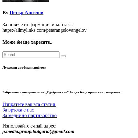
By
Петър Ангелов
За повече информация и контакт:
https://allmylinks.com/petarangelovangelov
Може би ще харесате..
Луксозни арабски парфюми
Забранено е цитирането на „Bgvipnews.eu“ без да бъде приложен хиперлинк!
Изпратете вашата статия
За връзка с нас
За медиино партньорство
Използвайте e-mail адрес:
p.media.group.bulgaria@gmail.com