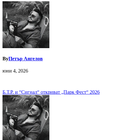
By
Петър Ангелов
юни 4, 2026
Навигация
Б.Т.Р. и “Сигнал“ откриват „Парк Фест“ 2026