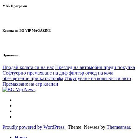
МВА Програми
Корица на BG VIP MAGAZINE
Приятели:
Продай колата си на нас
Преглед на автомобил преди покупка
Софтуерно премахване на дпф филтър
оглед на кола
обезщетение при катастрофа
Изкупуване на коли Бъгси авто
Премахване на егр клапан
Proudly powered by WordPress
|
Theme: Newses by
Themeansar
.
Home