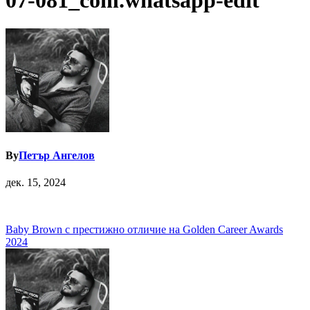
07-081_com.whatsapp-edit
By
Петър Ангелов
дек. 15, 2024
Навигация
Baby Brown с престижно отличие на Golden Career Awards
2024