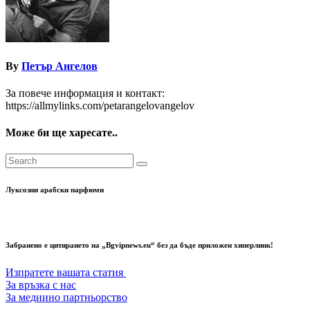
By
Петър Ангелов
За повече информация и контакт:
https://allmylinks.com/petarangelovangelov
Може би ще харесате..
Луксозни арабски парфюми
Забранено е цитирането на „Bgvipnews.eu“ без да бъде приложен хиперлинк!
Изпратете вашата статия
За връзка с нас
За медиино партньорство