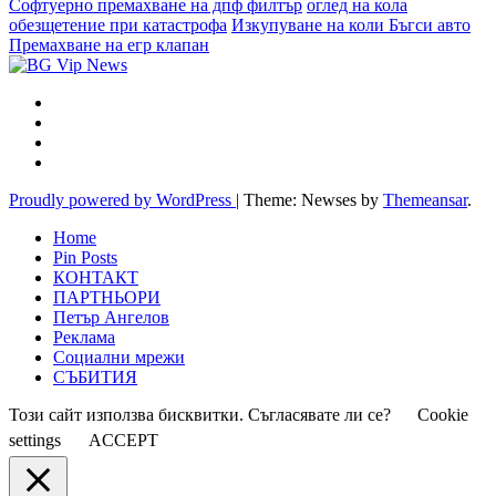
Софтуерно премахване на дпф филтър
оглед на кола
обезщетение при катастрофа
Изкупуване на коли Бъгси авто
Премахване на егр клапан
Proudly powered by WordPress
|
Theme: Newses by
Themeansar
.
Home
Pin Posts
КОНТАКТ
ПАРТНЬОРИ
Петър Ангелов
Реклама
Социални мрежи
СЪБИТИЯ
Този сайт използва бисквитки. Съгласявате ли се?
Cookie
settings
ACCEPT