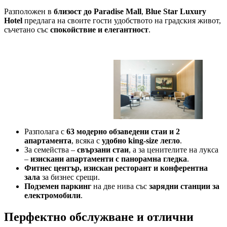
Разположен в
близост до Paradise Mall
,
Blue Star Luxury
Hotel
предлага на своите гости удобството на градския живот,
съчетано със
спокойствие и елегантност
.
Разполага с
63 модерно обзаведени стаи и 2
апартамента
, всяка с
удобно king-size легло
.
За семейства –
свързани стаи
, а за ценителите на лукса
–
изискани апартаменти с панорамна гледка
.
Фитнес център, изискан ресторант и конферентна
зала
за бизнес срещи.
Подземен паркинг
на две нива със
зарядни станции за
електромобили
.
Перфектно обслужване и отлични