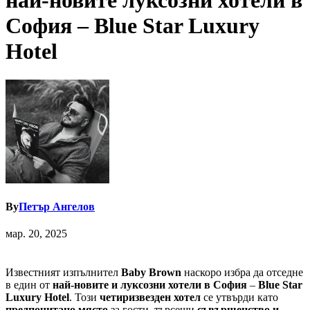
най-новите луксозни хотели в
София – Blue Star Luxury
Hotel
By
Петър Ангелов
мар. 20, 2025
Известният изпълнител
Baby Brown
наскоро избра да отседне
в един от
най-новите и луксозни хотели в София
–
Blue Star
Luxury Hotel
. Този
четиризвезден хотел
се утвърди като
предпочитано място
за гости, търсещи
съвършенство и