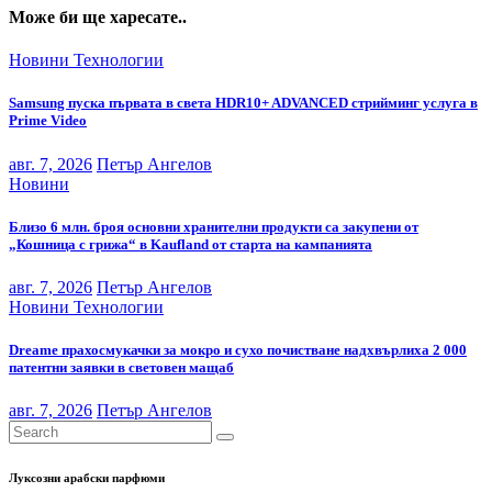
Може би ще харесате..
Новини
Технологии
Samsung пуска първата в света HDR10+ ADVANCED стрийминг услуга в
Prime Video
авг. 7, 2026
Петър Ангелов
Новини
Близо 6 млн. броя основни хранителни продукти са закупени от
„Кошница с грижа“ в Kaufland от старта на кампанията
авг. 7, 2026
Петър Ангелов
Новини
Технологии
Dreame прахосмукачки за мокро и сухо почистване надхвърлиха 2 000
патентни заявки в световен мащаб
авг. 7, 2026
Петър Ангелов
Луксозни арабски парфюми