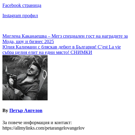
Facebook страница
Instagram профил
Навигация
Миглена Каканаешва – Мегз специален гост на наградите за
Мода, шоу и бизнес 2025
Юлия Калимани с бляскав дебют в България! C’est La vie
събра целия елит на едни място! СНИМКИ
By
Петър Ангелов
За повече информация и контакт:
https://allmylinks.com/petarangelovangelov