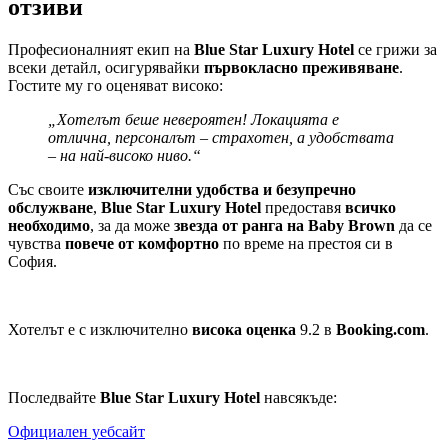
отзиви
Професионалният екип на
Blue Star Luxury Hotel
се грижи за
всеки детайл, осигурявайки
първокласно преживяване
.
Гостите му го оценяват високо:
„Хотелът беше невероятен! Локацията е
отлична, персоналът – страхотен, а удобствата
– на най-високо ниво.“
Със своите
изключителни удобства и безупречно
обслужване
,
Blue Star Luxury Hotel
предоставя
всичко
необходимо
, за да може
звезда от ранга на Baby Brown
да се
чувства
повече от комфортно
по време на престоя си в
София.
Хотелът е с изключително
висока оценка
9.2 в
Booking.com
.
Последвайте
Blue Star Luxury Hotel
навсякъде:
Официален уебсайт