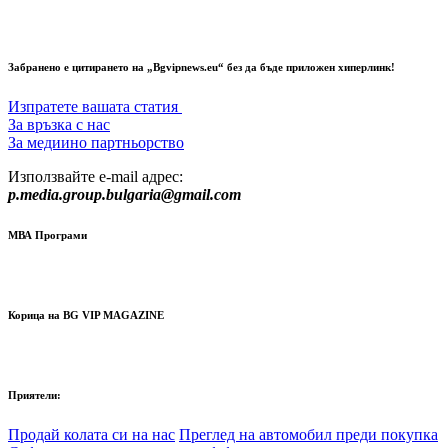
Забранено е цитирането на „Bgvipnews.eu“ без да бъде приложен хиперлинк!
Изпратете вашата статия
За връзка с нас
За медиино партньорство
Използвайте e-mail адрес:
p.media.group.bulgaria@gmail.com
МВА Програми
Корица на BG VIP MAGAZINE
Приятели:
Продай колата си на нас
Преглед на автомобил преди покупка