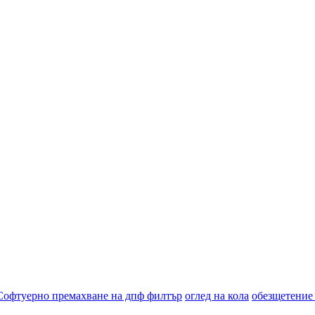
Софтуерно премахване на дпф филтър
оглед на кола
обезщетение