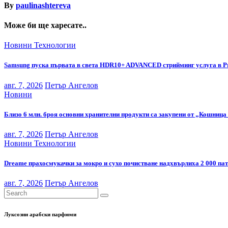
By
paulinashtereva
Може би ще харесате..
Новини
Технологии
Samsung пуска първата в света HDR10+ ADVANCED стрийминг услуга в P
авг. 7, 2026
Петър Ангелов
Новини
Близо 6 млн. броя основни хранителни продукти са закупени от „Кошница 
авг. 7, 2026
Петър Ангелов
Новини
Технологии
Dreame прахосмукачки за мокро и сухо почистване надхвърлиха 2 000 па
авг. 7, 2026
Петър Ангелов
Луксозни арабски парфюми