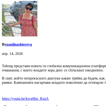
By
paulinashtereva
апр. 14, 2026
Tuborg представя новата си глобална комуникационна платформа
очаквания, с които младите хора днес се сблъскват ежедневно.
В свят, който непрекъснато диктува какви трябва да бъдем, как
рамки. Кампанията насърчава младото поколение да отхвърли т
https://youtu.be/kwg8hn_RsqA