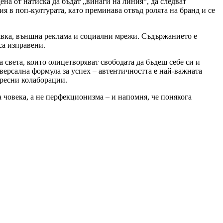
на от натиска да бъдат „винаги на линия“, да следват
я в поп-културата, като преминава отвъд ролята на бранд и се
аявка, външна реклама и социални мрежи. Съдържанието е
са изправени.
 света, които олицетворяват свободата да бъдеш себе си и
иверсална формула за успех – автентичността е най‑важната
ересни колаборации.
 човека, а не перфекционизма – и напомня, че понякога