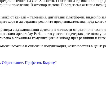
представителите на Gen Z изпитват постоянна тревожност, породе
дишни поколения. В отговор на това Tuborg заема активна позици
 микс от канали – телевизия, дигитални платформи, видео по з
дите хора и да отразява реалните предизвикателства, пред които 
артнира с вдъхновяващи артисти и личности от различни части на
иканският артист Jay Park, чието участие подчертава, че няма ун
рирана в локалната комуникация на Tuborg през различни и инт
о‑целенасочена и смислена комуникация, която поставя в центъра
. Образование. Професия. Бъдеще“