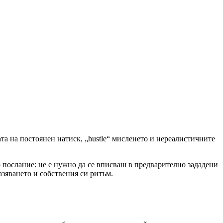
та на постоянен натиск, „hustle“ мисленето и нереалистичните
но послание: не е нужно да се вписваш в предварително зададени
зяването и собствения си ритъм.