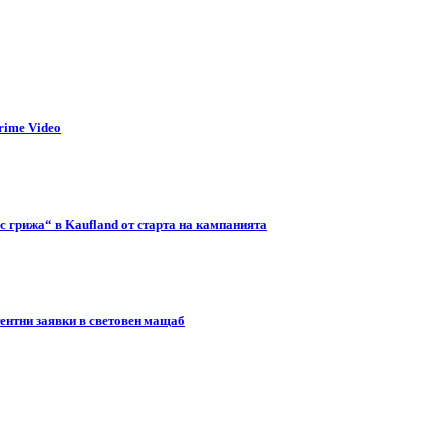
rime Video
с грижа“ в Kaufland от старта на кампанията
тентни заявки в световен мащаб