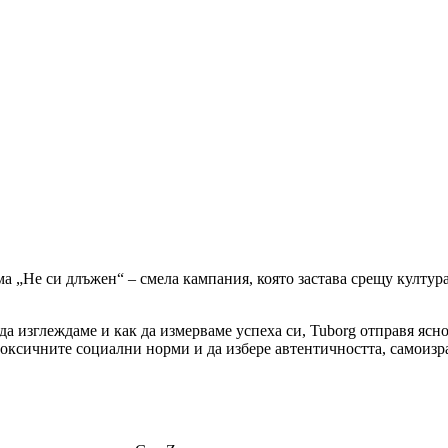
 „Не си длъжен“ – смела кампания, която застава срещу култура
 да изглеждаме и как да измерваме успеха си, Tuborg отправя яс
оксичните социални норми и да избере автентичността, самоизра