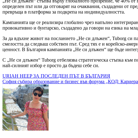
„Не си длъжен“ стъпва върху глобалното прозрение, че 40% от 
определен път или да отговарят на очаквания, създадени от пре
превръща в платформа за подкрепа на индивидуалността.
Кампанията ще се реализира глобално чрез напълно интегриран
провокативно и бунтарско, създадено да говори на езика на мла
За да вдъхне живот на посланието „Не си длъжен“, Tuborg си п
смелостта да следваш собствен път. Сред тях е и корейско‑амер
ценност. В България кампанията „Не си длъжен“ ще бъде интег
С „Не си длъжен“ Tuborg отбелязва стратегическа стъпка към п
най‑силният избор е просто да бъдеш себе си.
Навигация
URIAH HEEP ЗА ПОСЛЕДЕН ПЪТ В БЪЛГАРИЯ
София събира образование и бизнес във форума „КОД: Кариера