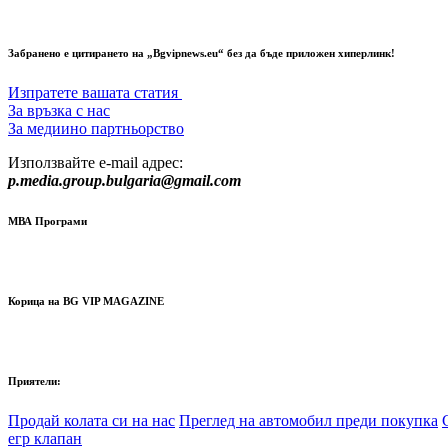
Забранено е цитирането на „Bgvipnews.eu“ без да бъде приложен хиперлинк!
Изпратете вашата статия
За връзка с нас
За медиино партньорство
Използвайте e-mail адрес:
p.media.group.bulgaria@gmail.com
МВА Програми
Корица на BG VIP MAGAZINE
Приятели:
Продай колата си на нас
Преглед на автомобил преди покупка
егр клапан