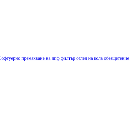
Софтуерно премахване на дпф филтър
оглед на кола
обезщетение