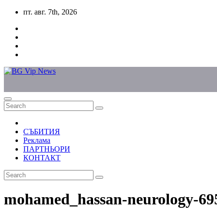
Skip
пт. авг. 7th, 2026
to
content
СЪБИТИЯ
Реклама
ПАРТНЬОРИ
КОНТАКТ
mohamed_hassan-neurology-69