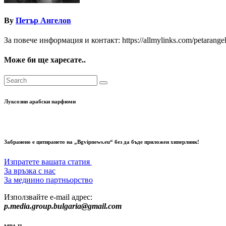
By
Петър Ангелов
За повече информация и контакт: https://allmylinks.com/petarange
Може би ще харесате..
Луксозни арабски парфюми
Забранено е цитирането на „Bgvipnews.eu“ без да бъде приложен хиперлинк!
Изпратете вашата статия
За връзка с нас
За медиино партньорство
Използвайте e-mail адрес:
p.media.group.bulgaria@gmail.com