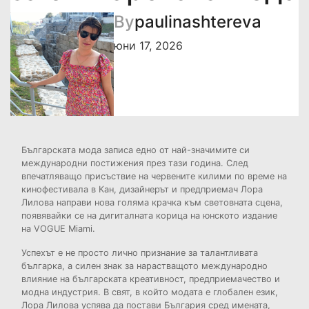
By
paulinashtereva
юни 17, 2026
Българската мода записа едно от най-значимите си
международни постижения през тази година. След
впечатляващо присъствие на червените килими по време на
кинофестивала в Кан, дизайнерът и предприемач Лора
Лилова направи нова голяма крачка към световната сцена,
появявайки се на дигиталната корица на юнското издание
на VOGUE Miami.
Успехът е не просто лично признание за талантливата
българка, а силен знак за нарастващото международно
влияние на българската креативност, предприемачество и
модна индустрия. В свят, в който модата е глобален език,
Лора Лилова успява да постави България сред имената,