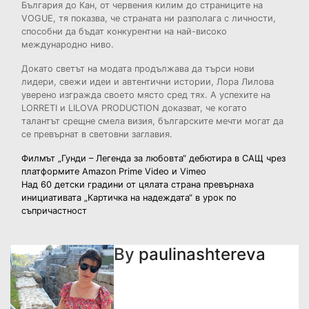
България до Кан, от червения килим до страниците на
VOGUE, тя показва, че страната ни разполага с личности,
способни да бъдат конкурентни на най-високо
международно ниво.
Докато светът на модата продължава да търси нови
лидери, свежи идеи и автентични истории, Лора Лилова
уверено изгражда своето място сред тях. А успехите на
LORRETI и LILOVA PRODUCTION доказват, че когато
талантът срещне смела визия, българските мечти могат да
се превърнат в световни заглавия.
Навигация
Филмът „Гунди – Легенда за любовта“ дебютира в САЩ чрез
платформите Amazon Prime Video и Vimeo
Над 60 детски градини от цялата страна превърнаха
инициативата „Картичка на надеждата“ в урок по
съпричастност
By
paulinashtereva