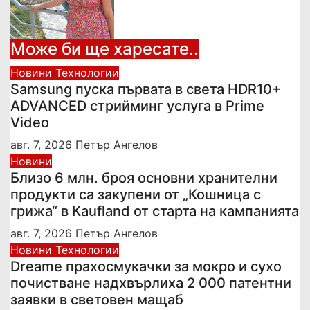
Може би ще харесате..
Новини
Технологии
Samsung пуска първата в света HDR10+
ADVANCED стрийминг услуга в Prime
Video
авг. 7, 2026
Петър Ангелов
Новини
Близо 6 млн. броя основни хранителни
продукти са закупени от „Кошница с
грижа“ в Kaufland от старта на кампанията
авг. 7, 2026
Петър Ангелов
Новини
Технологии
Dreame прахосмукачки за мокро и сухо
почистване надхвърлиха 2 000 патентни
заявки в световен мащаб