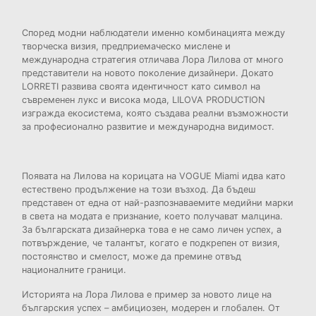
Според модни наблюдатели именно комбинацията между
творческа визия, предприемаческо мислене и
международна стратегия отличава Лора Лилова от много
представители на новото поколение дизайнери. Докато
LORRETI развива своята идентичност като символ на
съвременен лукс и висока мода, LILOVA PRODUCTION
изгражда екосистема, която създава реални възможности
за професионално развитие и международна видимост.
Появата на Лилова на корицата на VOGUE Miami идва като
естествено продължение на този възход. Да бъдеш
представен от една от най-разпознаваемите медийни марки
в света на модата е признание, което получават малцина.
За българската дизайнерка това е не само личен успех, а
потвърждение, че талантът, когато е подкрепен от визия,
постоянство и смелост, може да премине отвъд
националните граници.
Историята на Лора Лилова е пример за новото лице на
българския успех – амбициозен, модерен и глобален. От