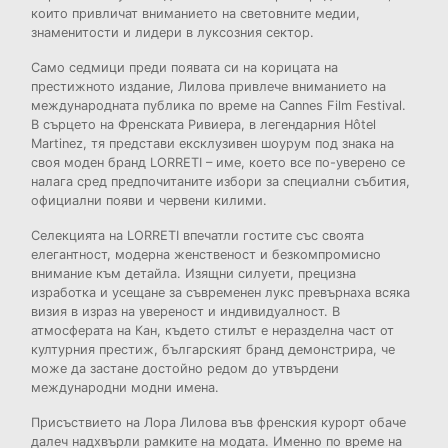
които привличат вниманието на световните медии,
знаменитости и лидери в луксозния сектор.
Само седмици преди появата си на корицата на
престижното издание, Лилова привлече вниманието на
международната публика по време на Cannes Film Festival.
В сърцето на Френската Ривиера, в легендарния Hôtel
Martinez, тя представи ексклузивен шоурум под знака на
своя моден бранд LORRETI – име, което все по-уверено се
налага сред предпочитаните избори за специални събития,
официални появи и червени килими.
Селекцията на LORRETI впечатли гостите със своята
елегантност, модерна женственост и безкомпромисно
внимание към детайла. Изящни силуети, прецизна
изработка и усещане за съвременен лукс превърнаха всяка
визия в израз на увереност и индивидуалност. В
атмосферата на Кан, където стилът е неразделна част от
културния престиж, българският бранд демонстрира, че
може да застане достойно редом до утвърдени
международни модни имена.
Присъствието на Лора Лилова във френския курорт обаче
далеч надхвърли рамките на модата. Именно по време на