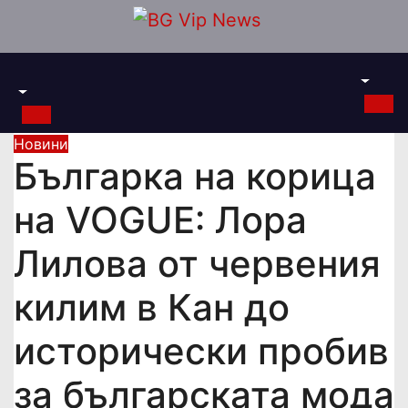
Skip
to
content
Новини
Българка на корица
на VOGUE: Лора
Лилова от червения
килим в Кан до
исторически пробив
за българската мода