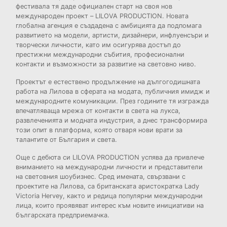
фестивала тя даде официален старт на своя нов
международен проект – LILOVA PRODUCTION. Новата
глобална агенция е създадена с амбицията да подпомага
развитието на модели, артисти, дизайнери, инфлуенсъри и
творчески личности, като им осигурява достъп до
престижни международни събития, професионални
контакти и възможности за развитие на световно ниво.
Проектът е естествено продължение на дългогодишната
работа на Лилова в сферата на модата, публичния имидж и
международните комуникации. През годините тя изгражда
впечатляваща мрежа от контакти в света на лукса,
развлеченията и модната индустрия, а днес трансформира
този опит в платформа, която отваря нови врати за
талантите от България и света.
Още с дебюта си LILOVA PRODUCTION успява да привлече
вниманието на международни личности и представители
на световния шоубизнес. Сред имената, свързвани с
проектите на Лилова, са британската аристократка Lady
Victoria Hervey, както и редица популярни международни
лица, които проявяват интерес към новите инициативи на
българската предприемачка.