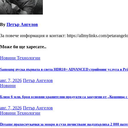
By
Петър Ангелов
За повече информация и контакт: https://allmylinks.com/petarangel
Може би ще харесате..
Новини
Технологии
Samsung пуска първата в света HDR10+ ADVANCED стрийминг услуга в Pr
авг. 7, 2026
Петър Ангелов
Новини
Близо 6 млн. броя основни хранителни продукти са закупени от „Кошница с
авг. 7, 2026
Петър Ангелов
Новини
Технологии
Dreame прахосмукачки за мокро и сухо почистване надхвърлиха 2 000 пате