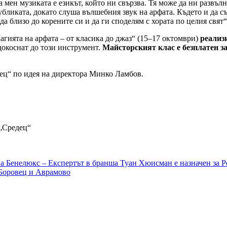
а мен музиката е езикът, който ни свързва. Тя може да ни развълн
убликата, докато слуша вълшебния звук на арфата. Където и да 
да близо до корените си и да ги споделям с хората по целия свят
гията на арфата – от класика до джаз“ (15–17 октомври)
реализи
докоснат до този инструмент.
Майсторският клас е безплатен з
дец“ по идея на директора Минко Ламбов.
 „Средец“
а Бенелюкс – Eкспертът в бранша Туан Хюисман е назначен за
 Боровец и Аврамово