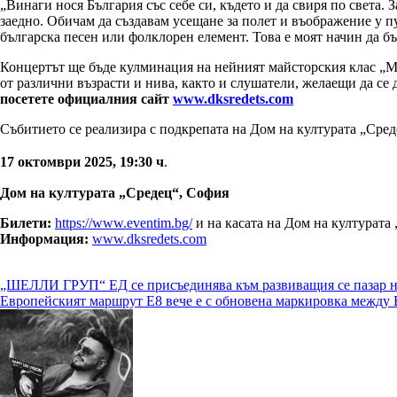
„Винаги нося България със себе си, където и да свиря по света. З
заедно. Обичам да създавам усещане за полет и въображение у п
българска песен или фолклорен елемент. Това е моят начин да бъ
Концертът ще бъде кулминация на нейният майсторския клас „Ма
от различни възрасти и нива, както и слушатели, желаещи да се 
посетете официалния сайт
www.dksredets.com
Събитието се реализира с подкрепата на Дом на културата „Сре
17 октомври 2025, 19:30 ч
.
Дом
на
културата
„Средец“,
София
Билети:
https://www.eventim.bg/
и на касата на Дом на културата
Информация:
www.dksredets.com
Навигация
„ШЕЛЛИ ГРУП“ ЕД се присъединява към развиващия се пазар н
Европейският маршрут Е8 вече е с обновена маркировка между