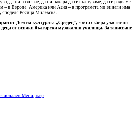
ува, да ни разплаче, да ни накара да се вълнуваме, да се радваме
съм – в Европа, Америка или Азия – в програмата ми винаги има
“, споделя Росица Милевска.
ран от Дом на културата „Средец“,
който събира участници
а деца от всички български музикални училища. За записване
 Регионален Мениджър