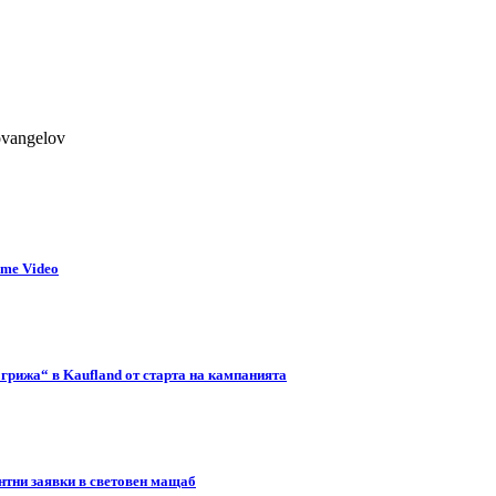
ovangelov
ime Video
 грижа“ в Kaufland от старта на кампанията
нтни заявки в световен мащаб