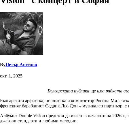
Vision“ с концерт в София
By
Петър Ангелов
окт. 1, 2025
Българската публика ще има рядката въ
Българската арфистка, пианистка и композитор Росица Милевска 
френският барабанист Седрик Льо Дон – музикален партньор, с к
Албумът Double Vision предстои да излезе в началото на 2026 г.
джазови стандарти и любими мелодии.