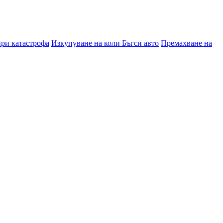
при катастрофа
Изкупуване на коли Бъгси авто
Премахване на