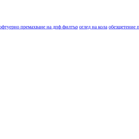
офтуерно премахване на дпф филтър
оглед на кола
обезщетение 