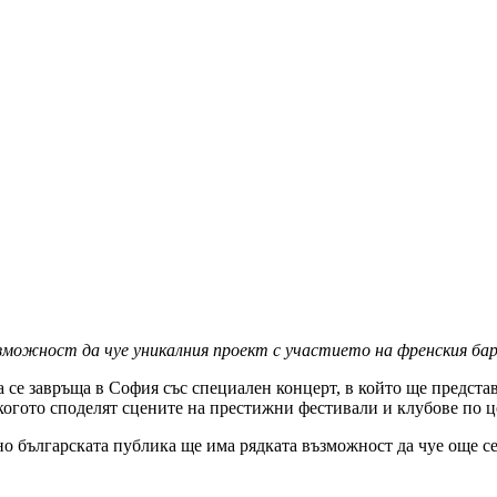
зможност да чуе уникалния проект с участието на френския ба
се завръща в София със специален концерт, в който ще представи
огото споделят сцените на престижни фестивали и клубове по це
, но българската публика ще има рядката възможност да чуе още с