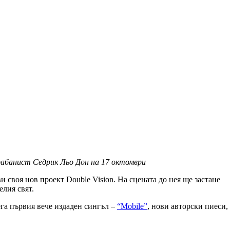
рабанист Седрик Льо Дон
на 17 октомври
 своя нов проект Double Vision. На сцената до нея ще застане
лия свят.
ега първия вече издаден сингъл –
“Mobile”
, нови авторски пиеси,