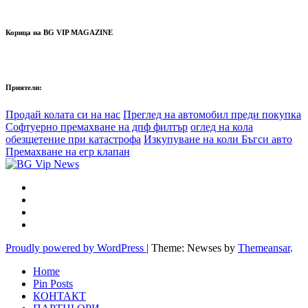
Корица на BG VIP MAGAZINE
Приятели:
Продай колата си на нас
Преглед на автомобил преди покупка
Софтуерно премахване на дпф филтър
оглед на кола
обезщетение при катастрофа
Изкупуване на коли Бъгси авто
Премахване на егр клапан
Proudly powered by WordPress
|
Theme: Newses by
Themeansar
.
Home
Pin Posts
КОНТАКТ