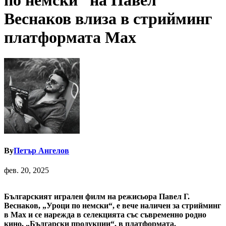
по немски“ на Павел
Веснаков влиза в стрийминг
платформата Max
By
Петър Ангелов
фев. 20, 2025
Българският игрален филм на режисьора Павел Г.
Веснаков, „Уроци по немски“, е вече наличен за стрийминг
в Max и се нарежда в селекцията със съвременно родно
кино, „Български продукции“, в платформата.