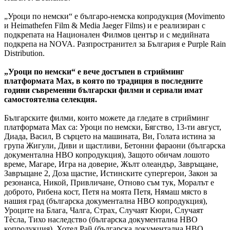
„Уроци по немски“ е българо-немска копродукция (Movimento
и Heimathefen Film & Media Jaeger Films) и e реализиран с
подкрепата на Национален Филмов център и с медийната
подкрепа на NOVA. Разпространител за България е Purple Rain
Distribution.
„Уроци по немски“ е вече достъпен в стрийминг
платформата Max, в която по традиция в последните
години съвременни български филми и сериали имат
самостоятелна селекция.
Българските филми, които можете да гледате в стрийминг
платформата Max са: Уроци по немски, Бягство, 13-ти август,
Диада, Васил, В сърцето на машината, Ви, Голата истина за
група Жигули, Диви и щастливи, Бетонни фараони (българска
документална HBO копродукция), Защото обичам лошото
време, Магаре, Игра на доверие, Жълт олеандър, Завръщане,
Завръщане 2, Доза щастие, Истинските супергерои, Закон за
резонанса, Никой, Привличане, Отново съм тук, Моралът е
доброто, Рибена кост, Петя на моята Петя, Нямаш място в
нашия град (българска документална HBO копродукция),
Уроците на Блага, Чалга, Страх, Случаят Кюри, Случаят
Тèсла, Тихо наследство (българска документална HBO
копродукция), Хотел Рай (българска документална HBO