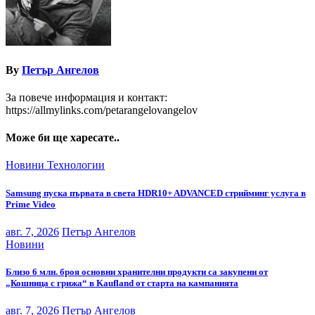
By
Петър Ангелов
За повече информация и контакт:
https://allmylinks.com/petarangelovangelov
Може би ще харесате..
Новини
Технологии
Samsung пуска първата в света HDR10+ ADVANCED стрийминг услуга в
Prime Video
авг. 7, 2026
Петър Ангелов
Новини
Близо 6 млн. броя основни хранителни продукти са закупени от
„Кошница с грижа“ в Kaufland от старта на кампанията
авг. 7, 2026
Петър Ангелов