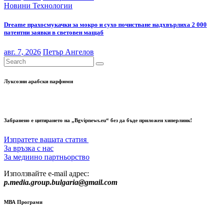
Новини
Технологии
Dreame прахосмукачки за мокро и сухо почистване надхвърлиха 2 000
патентни заявки в световен мащаб
авг. 7, 2026
Петър Ангелов
Луксозни арабски парфюми
Забранено е цитирането на „Bgvipnews.eu“ без да бъде приложен хиперлинк!
Изпратете вашата статия
За връзка с нас
За медиино партньорство
Използвайте e-mail адрес:
p.media.group.bulgaria@gmail.com
МВА Програми