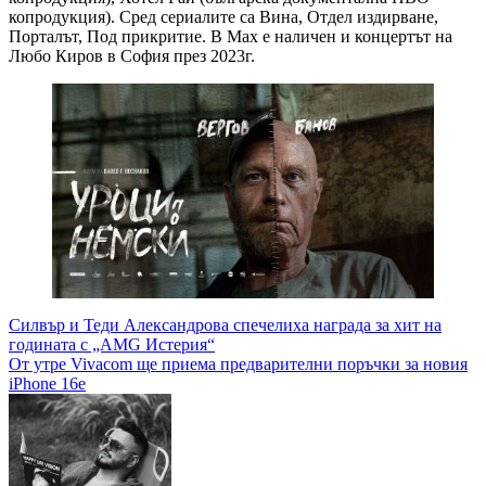
копродукция). Сред сериалите са Вина, Отдел издирване,
Порталът, Под прикритие. В Max е наличен и концертът на
Любо Киров в София през 2023г.
Навигация
Силвър и Теди Александрова спечелиха награда за хит на
годината с „AMG Истерия“
От утре Vivacom ще приема предварителни поръчки за новия
iPhone 16e