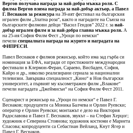
Вергов получава награда за най-добра мъжка роля.
С
филма Вергов взима награда за най-добър актьор, а Павел
Г. Веснаков за режисура
на 39-ият фестивал на българския
игрален филм „Златна роза“, както и наградите на Съюза на
българските филмови дейци “Васил Гендов” 2022 г. за
най-
добър игрален филм и за най-добра главна мъжка роля.
А
на 25-ия София Филм Фест „Уроци по немски“
печели
специалната награда на журито и наградата на
ФИПРЕСИ
.
Павел Веснаков е филмов режисьор, който има зад гърба си
номинация за ЕФА, награди от престижните международни
фестивали в Клермон-Феран, Сараево, Висбаден, София,
Кайро и др., няколко реализирани сериала за национални
телевизии. Завършва специалност „Кино“ в Нов български
университет, а първият му късометражен филм „Влакове“
печели наградата „Джеймисън“ на София Филм Фест 2011.
Сценарист и режисьор на „Уроци по немски“ е Павел Г.
Веснаков; продуценти са Моника Балчева и Орлин Руевски;
оператор е Орлин Руевски; монтажът е дело на Виктория
Радославова и Павел Г. Веснаков, звукът – на Стефан Херцог;
художник е Северина Стоянова; художник костюми е Мариета
Спасова; копродуценти са Себастиан Вейланд, Кнут Ягер и
Павел Г. Веснаков.