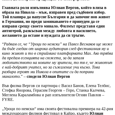
Главната роля изпълнява Юлиан Вергов, който влиза в
образа на Никола – мъж, изправен пред съдбовен избор.
Той планира да напусне България и да започне нов живот
в Германия, но преди заминаването е принуден да се
изправи срещу своето минало. Филмът представя един
антигерой, разкъсван между любовта и насилието,
желанието да остане и нуждата да си тръгне.
“
Радвам се, че “Уроци по немски” на Павел Веснаков ще може
да бъде гледан от широка аудитория след фестивалния му и
кино живот и то в стрийминг платформата Мах. Ако трябва
да предам есенцията на сюжета, за да запаля
любопитството на новите му зрители, то тя е, че животът
е най-добрият учител, но за съжаление учи късно. Това
разбира героят ми Никола в опитите си да поправи
миналото.
” –
споделя Юлиан Вергов
Във филма Вергов си партнира с Васил Банов, Елена Телбис,
Стефка Янорова, Герасим Георгев – Геро, Станка Калчева,
Меглена Караламбова и рап изпълнителя Огнян Павлов –
FYRE.
„Уроци по немски“ има своята фестивална премиера на 42-рия
международен филмов фестивал в Кайро, където
Юлиан