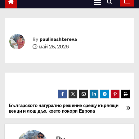
By
paulinashtereva
май 28, 2026
Българското натурално решение срещу кървящи
Н
венци и лош дъх, което покори Европа
а
в