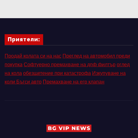
Приятели:
Продай колата си на нас
Преглед на автомобил преди
покупка
Софтуерно премахване на дпф филтър
оглед
на кола
обезщетение при катастрофа
Изкупуване на
коли Бъгси авто
Премахване на егр клапан