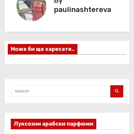
By
и
paulinashtereva
г
а
ц
Може би ще харесате..
и
я
Луксозни арабски парфюми