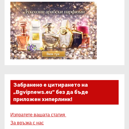
Забранено е цитирането на
„Bgvipnews.eu“ без да бъде
приложен хиперлинк!
Изпратете вашата статия
За връзка с нас