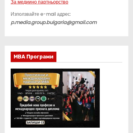
За медиино партньорство
Използвайте e-mail адрес:
p.media.group.bulgaria@gmail.com
МВА Програми