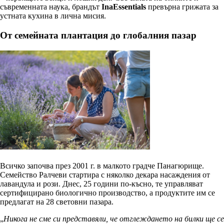
съвременната наука, брандът
InaEssentials
превърна грижата за
устната кухина в лична мисия.
От семейната плантация до глобалния пазар
Всичко започва през 2001 г. в малкото градче Панагюрище.
Семейство Ралчеви стартира с няколко декара насаждения от
лавандула и рози. Днес, 25 години по-късно, те управляват
сертифицирано биологично производство, а продуктите им се
предлагат на 28 световни пазара.
„
Никога не сме си представяли, че отглеждането на билки ще се