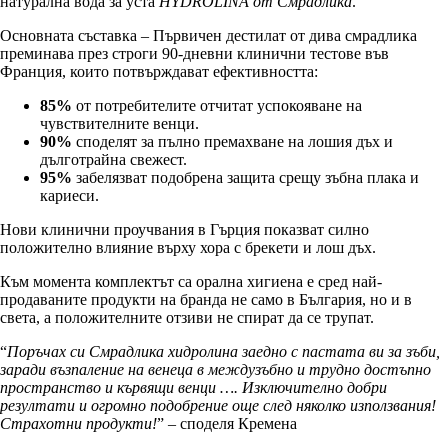
натурална вода за уста
HYDROLINA от Смрадлика
.
Основната съставка – Първичен дестилат от дива смрадлика
преминава през строги 90-дневни клинични тестове във
Франция, които потвърждават ефективността:
85%
от потребителите отчитат успокояване на
чувствителните венци.
90%
споделят за пълно премахване на лошия дъх и
дълготрайна свежест.
95%
забелязват подобрена защита срещу зъбна плака и
кариеси.
Нови клинични проучвания в Гърция показват силно
положително влияние върху хора с брекети и лош дъх.
Към момента комплектът са орална хигиена е сред най-
продаваните продукти на бранда не само в България, но и в
света, а положителните отзиви не спират да се трупат.
“
Поръчах си Смрадлика хидролина заедно с пастата ви за зъби,
заради възпаление на венеца в междузъбно и трудно достъпно
пространство и кървящи венци …. Изключително добри
резултати и огромно подобрение още след няколко използвания!
Страхотни продукти!
” – споделя Кремена