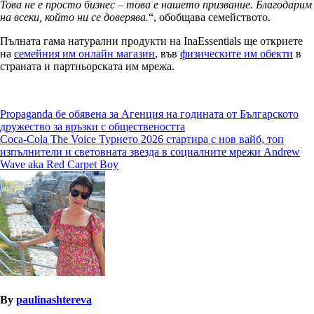
Това не е просто бизнес – това е нашето призвание. Благодарим
на всеки, който ни се доверява.
“, обобщава семейството.
Пълната гама натурални продукти на InaEssentials ще откриете
на
семейния им онлайн магазин
, във
физическите им обекти
в
страната и партньорската им мрежа.
Навигация
Propaganda бе обявена за Агенция на годината от Българското
дружество за връзки с обществеността
Coca-Cola The Voice Турнето 2026 стартира с нов вайб, топ
изпълнители и световната звезда в социалните мрежи Andrew
Wave aka Red Carpet Boy
By
paulinashtereva