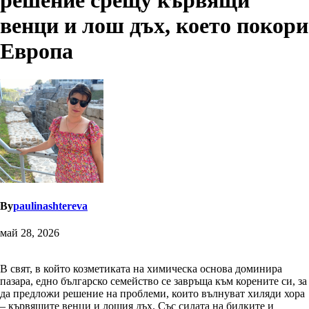
решение срещу кървящи
венци и лош дъх, което покори
Европа
By
paulinashtereva
май 28, 2026
В свят, в който козметиката на химическа основа доминира
пазара, едно българско семейство се завръща към корените си, за
да предложи решение на проблеми, които вълнуват хиляди хора
– кървящите венци и лошия дъх. Със силата на билките и