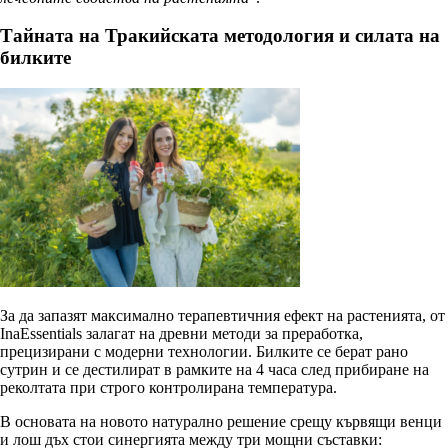
Тайната на Тракийската методология и силата на
билките
За да запазят максимално терапевтичния ефект на растенията, от
InaEssentials залагат на древни методи за преработка,
прецизирани с модерни технологии. Билките се берат рано
сутрин и се дестилират в рамките на 4 часа след прибиране на
реколтата при строго контролирана температура.
В основата на новото натурално решение срещу кървящи венци
и лош дъх стои синергията между три мощни съставки: