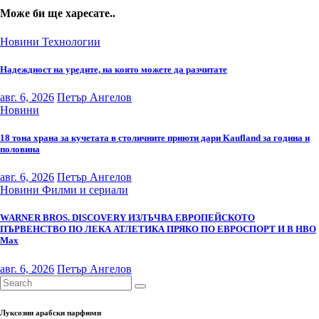
Може би ще харесате..
Новини
Технологии
Надеждност на уредите, на която можете да разчитате
авг. 6, 2026
Петър Ангелов
Новини
18 тона храна за кучетата в столичните приюти дари Kaufland за година и
половина
авг. 6, 2026
Петър Ангелов
Новини
Филми и сериали
WARNER BROS. DISCOVERY ИЗЛЪЧВА ЕВРОПЕЙСКОТО
ПЪРВЕНСТВО ПО ЛЕКА АТЛЕТИКА ПРЯКО ПО ЕВРОСПОРТ И В НВО
Мах
авг. 6, 2026
Петър Ангелов
Луксозни арабски парфюми