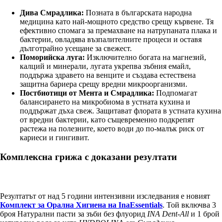
Дива Смрадлика:
Позната в българската народна
медицина като най-мощното средство срещу кървене. Тя
ефективно спомага за премахване на натрупаната плака и
бактерии, овладява възпалителните процеси и оставя
дълготрайно усещане за свежест.
Поморийска луга:
Изключително богата на магнезий,
калций и минерали, лугата укрепва зъбния емайл,
поддържа здравето на венците и създава естествена
защитна бариера срещу вредни микроорганизми.
Постбиотици от Мента и Смрадлика:
Подпомагат
балансирането на микробиома в устната кухина и
поддържат дъха свеж. Защитават флората в устната кухина
от вредни бактерии, като същевременно подкрепят
растежа на полезните, което води до по-малък риск от
кариеси и гингивит.
Комплексна грижа с доказани резултати
Резултатът от над 5 години интензивни изследвания е новият
Комплект за Орална Хигиена на InaEssentials
. Той включва 3
броя Натурални пасти за зъби без флуорид
INA Dent-All
и 1 брой