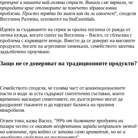
превърне в нашата най-голяма страст. Винаги сме вярвали, че
природата крие отговорите за повечето здравословни
проблеми. Просто трябва да знаем как да ги извлечем
“, споделя
Веселина Ралчева, основател на InaEssentials.
Идеята за създаването на серия за орална хигиена се ражда от
лична нужда, когато синът на Веселина – Васил, се сблъсква с
проблема с кървящите венци. Вместо да се доверят на масовите
продукти, богати на агресивни химикали, семейството започва
задълбочено проучване.
Защо не се доверяват на традиционните продукти?
Семейството споделя, че голяма част от конвенционалните
пасти и води за уста съдържат синтетични съставки, които
временно маскират симптомите, но дългосрочно могат да
раздразнят тъканите и да нарушат баланса на оралния
микробиом.
Освен това, казва Васил, “
99% от билковите продукти на
пазара често се оказват неефективни заради неправилен метод
на извличане, при който се запазва само ароматът, но не и
лечебните свойства на растенията
”.