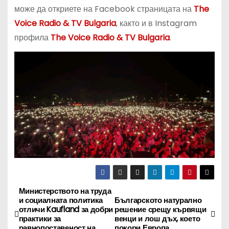
може да откриете на Facebook страницата на
The
Voice Radio & TV Bulgaria
, както и в Instagram
профила
The Voice Radio & TV Bulgaria
.
Министерството на труда
Н
и социалната политика
Българското натурално
отличи Kaufland за добри
решение срещу кървящи
а
практики за
венци и лош дъх, което
равнопоставеност на
покори Европа