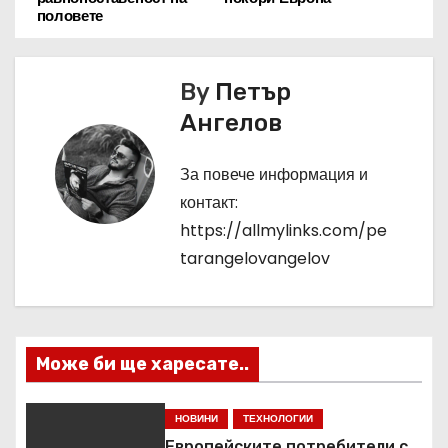
в
половете
и
By
Петър
г
Ангелов
а
За повече информация и
ц
контакт:
и
https://allmylinks.com/pe
tarangelovangelov
я
Може би ще харесате..
НОВИНИ
ТЕХНОЛОГИИ
Европейските потребители с