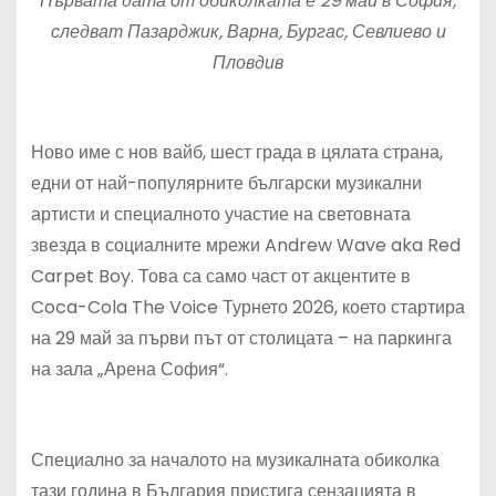
Първата дата от обиколката е 29 май в София,
следват Пазарджик, Варна, Бургас, Севлиево и
Пловдив
Ново име с нов вайб, шест града в цялата страна,
едни от най-популярните български музикални
артисти и специалното участие на световната
звезда в социалните мрежи Andrew Wave aka Red
Carpet Boy. Това са само част от акцентите в
Coca-Cola The Voice Турнето 2026, което стартира
на 29 май за първи път от столицата – на паркинга
на зала „Арена София“.
Специално за началото на музикалната обиколка
тази година в България пристига сензацията в