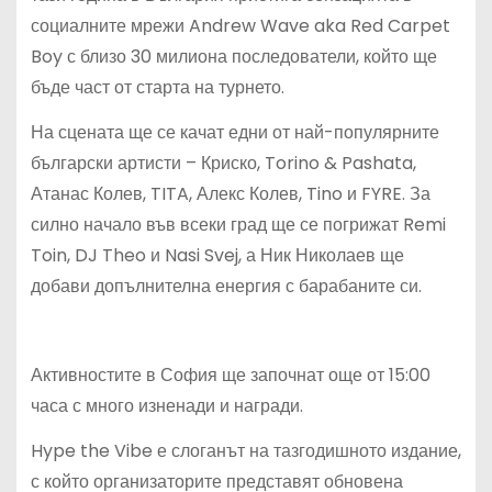
социалните мрежи Andrew Wave aka Red Carpet
Boy с близо 30 милиона последователи, който ще
бъде част от старта на турнето.
На сцената ще се качат едни от най-популярните
български артисти – Криско, Torino & Pashata,
Атанас Колев, TITA, Алекс Колев, Tino и FYRE. За
силно начало във всеки град ще се погрижат Remi
Toin, DJ Theo и Nasi Svej, а Ник Николаев ще
добави допълнителна енергия с барабаните си.
Активностите в София ще започнат още от 15:00
часа с много изненади и награди.
Hype the Vibe е слоганът на тазгодишното издание,
с който организаторите представят обновена