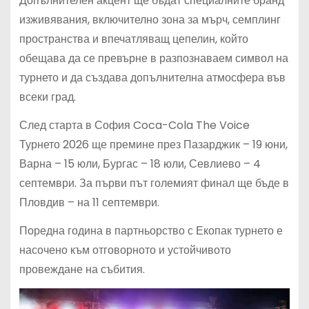
Допълнителен акцент ще бъдат специалните бранд
изживявания, включително зона за мърч, семплинг
пространства и впечатляващ цепелин, който
обещава да се превърне в разпознаваем символ на
турнето и да създава допълнителна атмосфера във
всеки град.
След старта в София Coca-Cola The Voice
Турнето 2026 ще премине през Пазарджик – 19 юни,
Варна – 15 юли, Бургас – 18 юли, Севлиево – 4
септември. За първи път големият финал ще бъде в
Пловдив – на 11 септември.
Поредна година в партньорство с Екопак турнето е
насочено към отговорното и устойчивото
провеждане на събития.