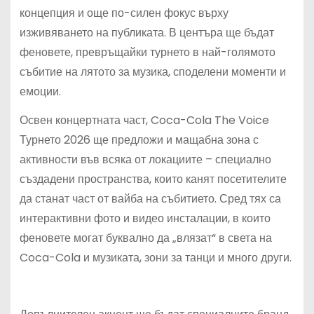
концепция и още по-силен фокус върху
изживяването на публиката. В центъра ще бъдат
феновете, превръщайки турнето в най-голямото
събитие на лятото за музика, споделени моменти и
емоции.
Освен концертната част, Coca-Cola The Voice
Турнето 2026 ще предложи и мащабна зона с
активности във всяка от локациите – специално
създадени пространства, които канят посетителите
да станат част от вайба на събитието. Сред тях са
интерактивни фото и видео инсталации, в които
феновете могат буквално да „влязат“ в света на
Coca-Cola и музиката, зони за танци и много други.