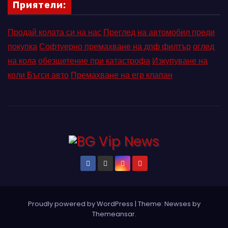
Приятели:
Продай колата си на нас
Преглед на автомобил преди
покупка
Софтуерно премахване на дпф филтър
оглед
на кола
обезщетение при катастрофа
Изкупуване на
коли Бъгси авто
Премахване на егр клапан
Proudly powered by WordPress
|
Theme: Newses by
Themeansar
.