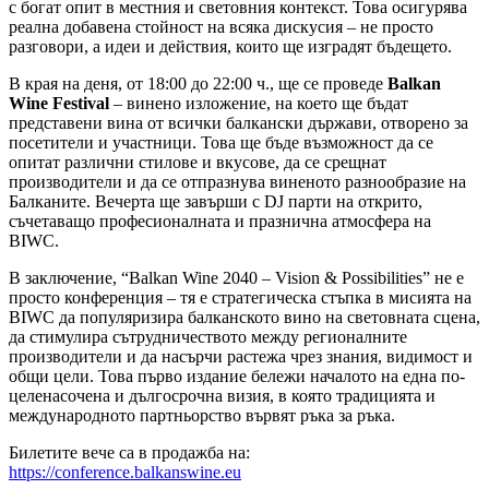
с богат опит в местния и световния контекст. Това осигурява
реална добавена стойност на всяка дискусия – не просто
разговори, а идеи и действия, които ще изградят бъдещето.
В края на деня, от 18:00 до 22:00 ч., ще се проведе
Balkan
Wine Festival
– винено изложение, на което ще бъдат
представени вина от всички балкански държави, отворено за
посетители и участници. Това ще бъде възможност да се
опитат различни стилове и вкусове, да се срещнат
производители и да се отпразнува виненото разнообразие на
Балканите. Вечерта ще завърши с DJ парти на открито,
съчетаващо професионалната и празнична атмосфера на
BIWC.
В заключение, “Balkan Wine 2040 – Vision & Possibilities” не е
просто конференция – тя е стратегическа стъпка в мисията на
BIWC да популяризира балканското вино на световната сцена,
да стимулира сътрудничеството между регионалните
производители и да насърчи растежа чрез знания, видимост и
общи цели. Това първо издание бележи началото на една по-
целенасочена и дългосрочна визия, в която традицията и
международното партньорство вървят ръка за ръка.
Билетите вече са в продажба на:
https://conference.balkanswine.eu