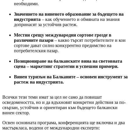
необходими.
Значението на виненото образование за бъдещето на
индустрията
– как обучението и обмяната на знания
допринасят за устойчив растеж.
Местни срещу международни сортове грозде в
различните пазари
– какво търсят потребителите и кои
сортове дават силно конкурентно предимство на
потребителския пазар.
Позициониране на балканските вина на световната
сцена – маркетинг стратегии и успешни примери.
Винен туризъм на Балканите – основен инструмент за
растеж на индустрията.
Всички тези теми имат за цел не само да повишат
осведомеността, но и да вдъхновят конкретни действия за по-
свързан, устойчив и ориентиран към бъдещето балкански
винен сектор.
Освен основната програма, конференцията ще включва и два
мастъркласа, водени от международни експерти: