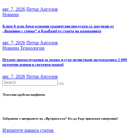
авг. 7, 2026
Петър Ангелов
Новини
Близо 6 млн. броя основни хранителни продукти са закупени от
„Кошница с грижа“ в Kaufland от старта на кампанията
авг. 7, 2026
Петър Ангелов
Новини
Технологии
Dreame прахосмукачки за мокро и сухо почистване надхвърлиха 2 000
патентни заявки в световен мащаб
авг. 7, 2026
Петър Ангелов
Луксозни арабски парфюми
Забранено е цитирането на „Bgvipnews.eu“ без да бъде приложен хиперлинк!
Изпратете вашата статия