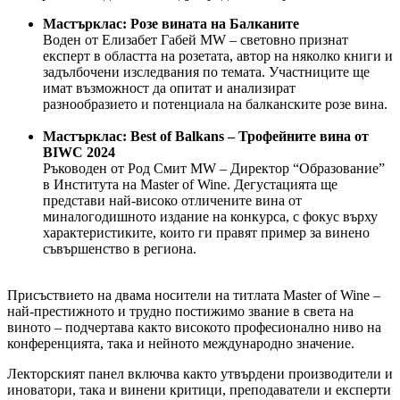
Мастърклас: Розе вината на Балканите
Воден от Елизабет Габей MW – световно признат
експерт в областта на розетата, автор на няколко книги и
задълбочени изследвания по темата. Участниците ще
имат възможност да опитат и анализират
разнообразието и потенциала на балканските розе вина.
Мастърклас: Best of Balkans – Трофейните вина от
BIWC 2024
Ръководен от Род Смит MW – Директор “Образование”
в Института на Master of Wine. Дегустацията ще
представи най-високо отличените вина от
миналогодишното издание на конкурса, с фокус върху
характеристиките, които ги правят пример за винено
съвършенство в региона.
Присъствието на двама носители на титлата Master of Wine –
най-престижното и трудно постижимо звание в света на
виното – подчертава както високото професионално ниво на
конференцията, така и нейното международно значение.
Лекторският панел включва както утвърдени производители и
иноватори, така и винени критици, преподаватели и експерти