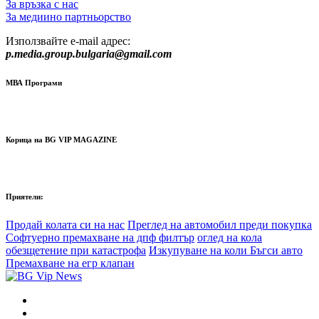
За връзка с нас
За медиино партньорство
Използвайте e-mail адрес:
p.media.group.bulgaria@gmail.com
МВА Програми
Корица на BG VIP MAGAZINE
Приятели:
Продай колата си на нас
Преглед на автомобил преди покупка
Софтуерно премахване на дпф филтър
оглед на кола
обезщетение при катастрофа
Изкупуване на коли Бъгси авто
Премахване на егр клапан