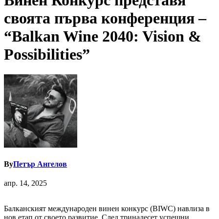
Винен Конкурс представя
своята първа конференция –
“Balkan Wine 2040: Vision &
Possibilities”
By
Петър Ангелов
апр. 14, 2025
Балканският международен винен конкурс (BIWC) навлиза в
нов етап от своето развитие. След тринадесет успешни