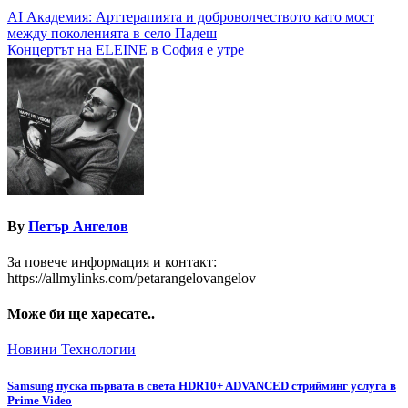
Навигация
AI Академия: Арттерапията и доброволчеството като мост
между поколенията в село Падеш
Концертът на ELEINE в София е утре
By
Петър Ангелов
За повече информация и контакт:
https://allmylinks.com/petarangelovangelov
Може би ще харесате..
Новини
Технологии
Samsung пуска първата в света HDR10+ ADVANCED стрийминг услуга в
Prime Video