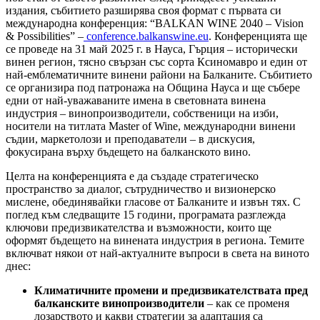
издания, събитието разширява своя формат с първата си
международна конференция: “BALKAN WINE 2040 – Vision
& Possibilities” –
conference.balkanswine.eu
. Конференцията ще
се проведе на 31 май 2025 г. в Науса, Гърция – исторически
винен регион, тясно свързан със сорта Ксиномавро и един от
най-емблематичните винени райони на Балканите. Събитието
се организира под патронажа на Община Науса и ще събере
едни от най-уважаваните имена в световната винена
индустрия – винопроизводители, собственици на изби,
носители на титлата Master of Wine, международни винени
съдии, маркетолози и преподаватели – в дискусия,
фокусирана върху бъдещето на балканското вино.
Целта на конференцията е да създаде стратегическо
пространство за диалог, сътрудничество и визионерско
мислене, обединявайки гласове от Балканите и извън тях. С
поглед към следващите 15 години, програмата разглежда
ключови предизвикателства и възможности, които ще
оформят бъдещето на винената индустрия в региона. Темите
включват някои от най-актуалните въпроси в света на виното
днес:
Климатичните промени и предизвикателствата пред
балканските винопроизводители
– как се променя
лозарството и какви стратегии за адаптация са