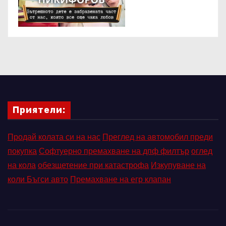
Приятели:
Продай колата си на нас
Преглед на автомобил преди
покупка
Софтуерно премахване на дпф филтър
оглед
на кола
обезщетение при катастрофа
Изкупуване на
коли Бъгси авто
Премахване на егр клапан