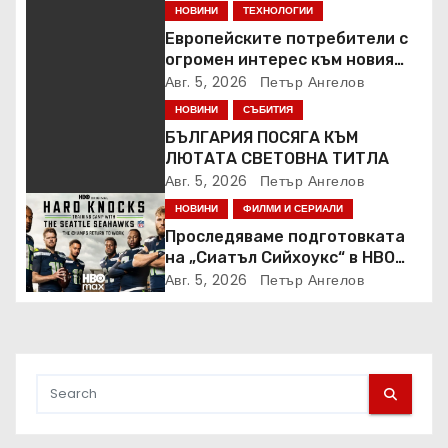
НОВИНИ
ТЕХНОЛОГИИ
Европейските потребители с
огромен интерес към новия
Samsung Galaxy Z Fold8
Авг. 5, 2026
Петър Ангелов
НОВИНИ
СЪБИТИЯ
БЪЛГАРИЯ ПОСЯГА КЪМ
ЛЮТАТА СВЕТОВНА ТИТЛА
Авг. 5, 2026
Петър Ангелов
НОВИНИ
ФИЛМИ И СЕРИАЛИ
Проследяваме подготовката
на „Сиатъл Сийхоукс“ в HBO
Max
Авг. 5, 2026
Петър Ангелов