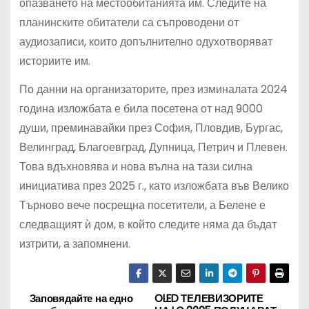
опазването на местообитанията им. Следите на
планинските обитатели са съпроводени от
аудиозаписи, които допълнително одухотворяват
историите им.
По данни на организаторите, през изминалата 2024
година изложбата е била посетена от над 9000
души, преминавайки през София, Пловдив, Бургас,
Велинград, Благоевград, Дупница, Петрич и Плевен.
Това вдъхновява и нова вълна на тази силна
инициатива през 2025 г., като изложбата във Велико
Търново вече посрещна посетители, а Белене е
следващият ѝ дом, в който следите няма да бъдат
изтрити, а запомнени.
Заповядайте на едно
OLED ТЕЛЕВИЗОРИТЕ
Н