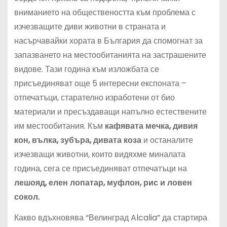
вниманието на обществеността към проблема с
изчезващите диви животни в страната и
насърчавайки хората в България да спомогнат за
запазването на местообитанията на застрашените
видове. Тази година към изложбата се
присъединяват още 5 интересни експоната –
отпечатъци, старателно изработени от био
материали и пресъздаващи напълно естествените
им местообитания. Към
кафявата мечка, дивия
кон, вълка, зубъра, дивата коза
и останалите
изчезващи животни, които видяхме миналата
година, сега се присъединяват отпечатъци на
лешояд, елен лопатар, муфлон, рис и ловен
сокол.
Какво вдъхновява “Велинград Alcalia” да стартира