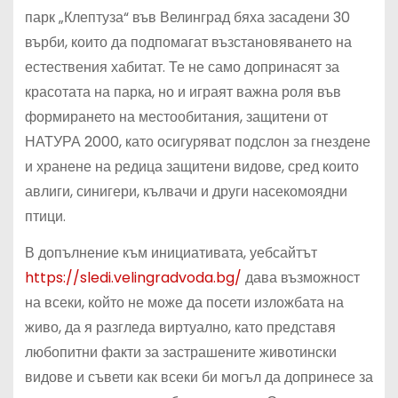
парк „Клептуза“ във Велинград бяха засадени 30
върби, които да подпомагат възстановяването на
естествения хабитат. Те не само допринасят за
красотата на парка, но и играят важна роля във
формирането на местообитания, защитени от
НАТУРА 2000, като осигуряват подслон за гнездене
и хранене на редица защитени видове, сред които
авлиги, синигери, кълвачи и други насекомоядни
птици.
В допълнение към инициативата, уебсайтът
https://sledi.velingradvoda.bg/
дава възможност
на всеки, който не може да посети изложбата на
живо, да я разгледа виртуално, като представя
любопитни факти за застрашените животински
видове и съвети как всеки би могъл да допринесе за