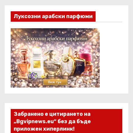
Луксозни арабски парфюми
Забранено е цитирането на
„Bgvipnews.eu“ без да бъде
приложен хиперлинк!