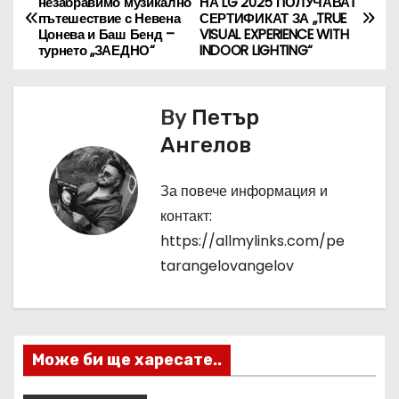
незабравимо музикално
НА LG 2025 ПОЛУЧАВАТ
пътешествие с Невена
СЕРТИФИКАТ ЗА „TRUE
а
Цонева и Баш Бенд –
VISUAL EXPERIENCE WITH
турнето „ЗАЕДНО“
INDOOR LIGHTING“
в
и
By
Петър
г
Ангелов
а
За повече информация и
ц
контакт:
https://allmylinks.com/pe
и
tarangelovangelov
я
Може би ще харесате..