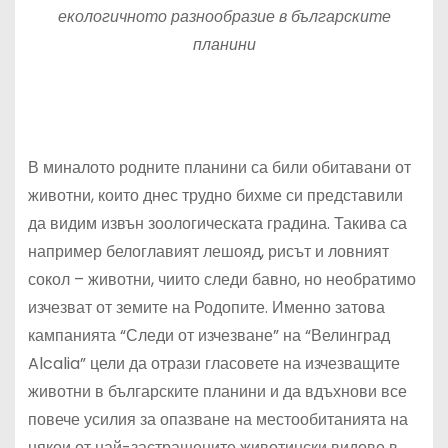
екологичното разнообразие в българските
планини
В миналото родните планини са били обитавани от
животни, които днес трудно бихме си представили
да видим извън зоологическата градина. Такива са
например белоглавият лешояд, рисът и ловният
сокол – животни, чиито следи бавно, но необратимо
изчезват от земите на Родопите. Именно затова
кампанията “Следи от изчезване” на “Велинград
Alcalia” цели да отрази гласовете на изчезващите
животни в българските планини и да вдъхнови все
повече усилия за опазване на местообитанията на
някои от най-застрашените животински видове в