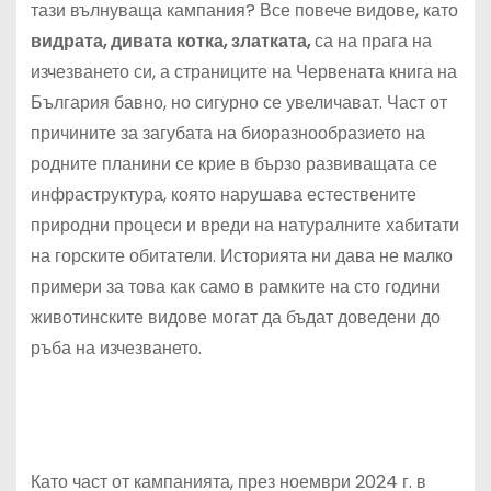
тази вълнуваща кампания? Все повече видове, като
видрата, дивата котка, златката,
са на прага на
изчезването си, а страниците на Червената книга на
България бавно, но сигурно се увеличават. Част от
причините за загубата на биоразнообразието на
родните планини се крие в бързо развиващата се
инфраструктура, която нарушава естествените
природни процеси и вреди на натуралните хабитати
на горските обитатели. Историята ни дава не малко
примери за това как само в рамките на сто години
животинските видове могат да бъдат доведени до
ръба на изчезването.
Като част от кампанията, през ноември 2024 г. в