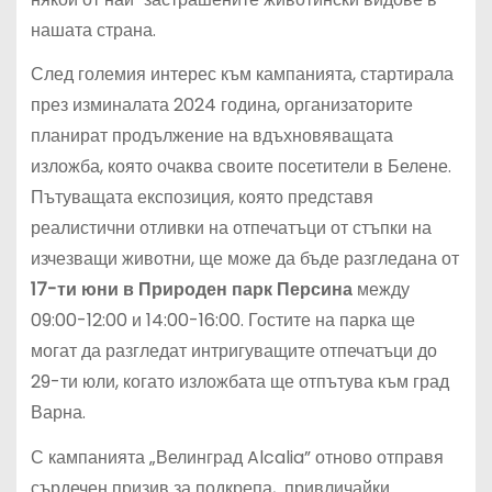
нашата страна.
След големия интерес към кампанията, стартирала
през изминалата 2024 година, организаторите
планират продължение на вдъхновяващата
изложба, която очаква своите посетители в Белене.
Пътуващата експозиция, която представя
реалистични отливки на отпечатъци от стъпки на
изчезващи животни, ще може да бъде разгледана от
17-ти юни в Природен парк Персина
между
09:00-12:00 и 14:00-16:00. Гостите на парка ще
могат да разгледат интригуващите отпечатъци до
29-ти юли, когато изложбата ще отпътува към град
Варна.
С кампанията „Велинград Alcalia” отново отправя
сърдечен призив за подкрепа, привличайки