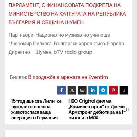
ПАРЛАМЕНТ, С ФИНАНСОВАТА ПОДКРЕПА НА
МИНИСТЕРСТВО НА КУЛТУРАТА НА РЕПУБЛИКА
БЪЛГАРИЯ И ОБЩИНА ШУМЕН.
Партньори: Национално музикално училище
“Любомир Пипков”, Български хоров съюз, Европа
Директно – Шумен, bTV radio group.
Билети:
В продажба в мрежата на Eventim
15-годишнaта Лили се
HBO Original филма
Н
нуждае от спешна
„Кризисен връх“ от Джеси
животоспасяваща
Армстронг дебютира на 1-
а
операция в Германия
ви юни в Max
в