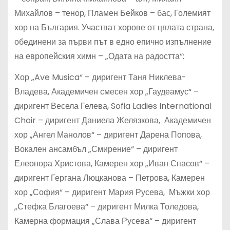
Михайлов – тенор, Пламен Бейков – бас, Големият
хор на България. Участват хорове от цялата страна,
обединени за първи път в едно епично изпълнение
на европейския химн – „Одата на радостта“:
Хор „Ave Musica“ – диригент Таня Никлева-
Владева, Академичен смесен хор „Гаудеамус“ –
диригент Весела Гелева, Sofia Ladies International
Choir – диригент Даниела Желязкова, Академичен
хор „Ангел Манолов“ – диригент Дарена Попова,
Вокален ансамбъл „Смирение“ – диригент
Елеонора Христова, Камерен хор „Иван Спасов“ –
диригент Гергана Люцканова – Петрова, Камерен
хор „София“ – диригент Мария Русева, Мъжки хор
„Стефка Благоева“ – диригент Милка Толедова,
Камерна формация „Слава Русева“ – диригент