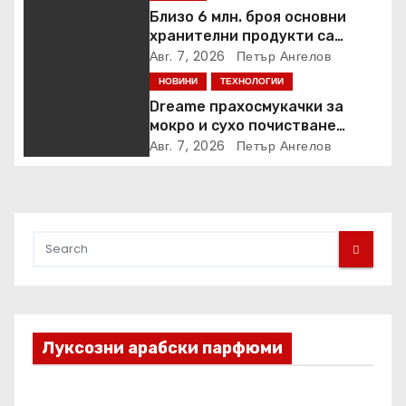
Близо 6 млн. броя основни
хранителни продукти са
закупени от „Кошница с
Авг. 7, 2026
Петър Ангелов
грижа“ в Kaufland от старта на
НОВИНИ
ТЕХНОЛОГИИ
кампанията
Dreame прахосмукачки за
мокро и сухо почистване
надхвърлиха 2 000 патентни
Авг. 7, 2026
Петър Ангелов
заявки в световен мащаб
Луксозни арабски парфюми