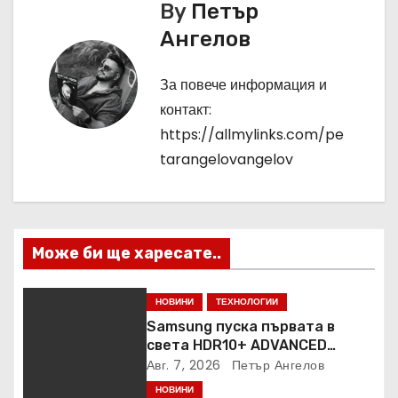
By
Петър
и
Ангелов
г
За повече информация и
а
контакт:
ц
https://allmylinks.com/pe
tarangelovangelov
и
я
Може би ще харесате..
НОВИНИ
ТЕХНОЛОГИИ
Samsung пуска първата в
света HDR10+ ADVANCED
стрийминг услуга в Prime
Авг. 7, 2026
Петър Ангелов
Video
НОВИНИ