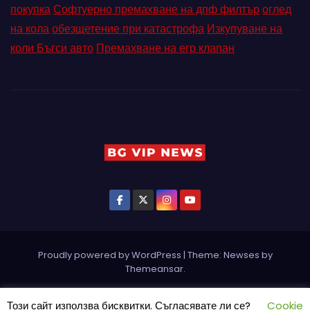
покупка
Софтуерно премахване на дпф филтър
оглед
на кола
обезщетение при катастрофа
Изкупуване на
коли Бъгси авто
Премахване на егр клапан
Proudly powered by WordPress
|
Theme: Newses by
Themeansar
.
Home
Pin Posts
КОНТАКТ
ПАРТНЬОРИ
Петър Ангелов
Този сайт използва бисквитки. Съгласявате ли се?
Cookie