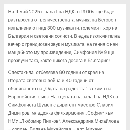
На 11 май 2025 г. зала 1 на НДК от 19:00ч. ще бъде
разтърсена от величествената музика на Бетовен
изпълнена от над 300 музиканти, големият хор на
България и световни солисти. В една изключителна
вечер с грандиозен звук и музиката на гения с най-
мащабното му произведение, Симфония № 9 ще
прозвучи така, както никога досега в България!
Спектакъла отбелязва 80 години от края на
Втората световна война и 40 години от
обявяването на „Одата на радостта“ за химн на
Европейския съюз. На сцената на зала 1 на НДК са
Симфониета Шумен с диригент маестро Славил
Димитров, младежка филхармония „София“ към
НМУ „Любомир Пипков“, Александрина Михайлова
– сопран, Биляна Михайлова – алт, Михаил