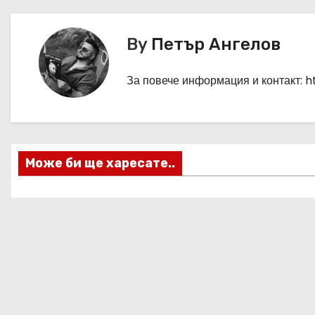
а
в
By
Петър Ангелов
и
За повече информация и контакт: 
г
а
ц
Може би ще харесате..
и
я