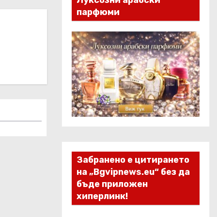
Луксозни арабски
парфюми
Забранено е цитирането
на „Bgvipnews.eu“ без да
бъде приложен
хиперлинк!