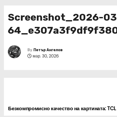
Screenshot_2026-03
64_e307a3f9df9f38
By
Петър Ангелов
мар. 30, 2026
Безкомпромисно качество на картината: TCL 
Н