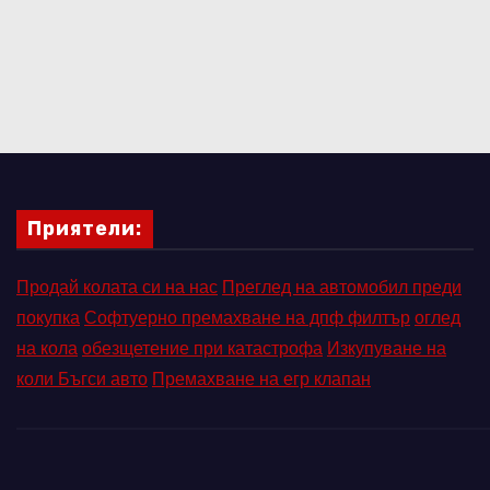
Приятели:
Продай колата си на нас
Преглед на автомобил преди
покупка
Софтуерно премахване на дпф филтър
оглед
на кола
обезщетение при катастрофа
Изкупуване на
коли Бъгси авто
Премахване на егр клапан