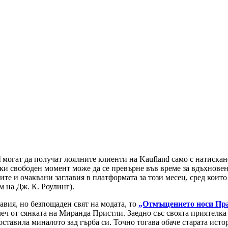
l
могат да получат лоялните клиенти на Kaufland само с натискан
ки свободен момент може да се превърне във време за вдъхновен
ните и очаквани заглавия в платформата за този месец, сред ко
 на Дж. К. Роулинг).
авия, но безпощаден свят на модата, то
„Отмъщението носи Пр
леч от сянката на Миранда Пристли. Заедно със своята приятелка
 оставила миналото зад гърба си. Точно тогава обаче старата ис