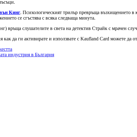
лъсъци.
вън Кинг
. Психологическият трилър превръща възхищението в 
жението се сгъстява с всяка следваща минута.
нг) връща слушателите в света на детектив Страйк с мрачен случ
как да ги активирате и използвате с Kaufland Card можете да о
жестта
ата индустрия в България