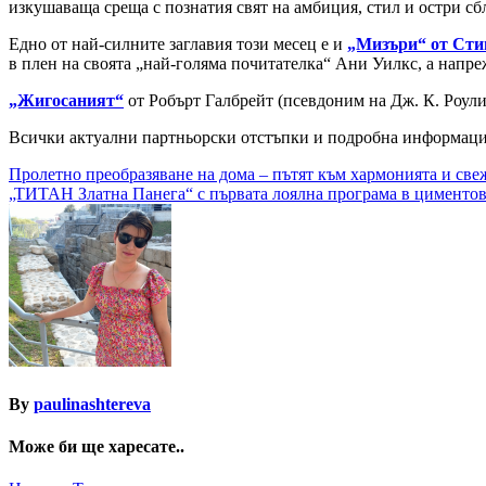
изкушаваща среща с познатия свят на амбиция, стил и остри сб
Едно от най-силните заглавия този месец е и
„Мизъри“ от Сти
в плен на своята „най-голяма почитателка“ Ани Уилкс, а напре
„Жигосаният“
от Робърт Галбрейт (псевдоним на Дж. К. Роули
Всички актуални партньорски отстъпки и подробна информация 
Навигация
Пролетно преобразяване на дома – пътят към хармонията и све
„ТИТАН Златна Панега“ с първата лоялна програма в циментов
By
paulinashtereva
Може би ще харесате..