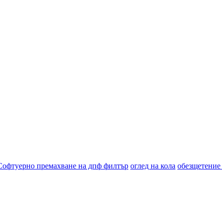
Софтуерно премахване на дпф филтър
оглед на кола
обезщетение