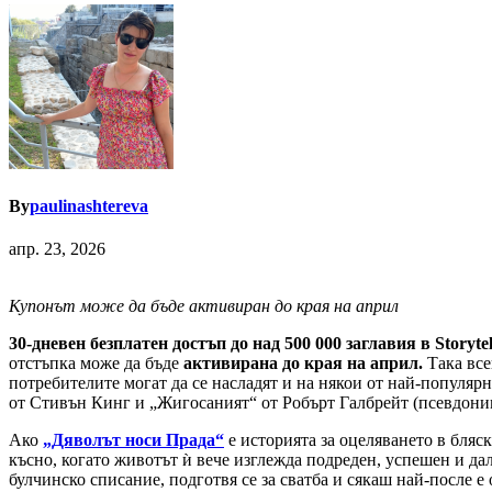
By
paulinashtereva
апр. 23, 2026
Купонът може да бъде активиран до края на април
30-дневен безплатен достъп до над 500 000 заглавия в Storyte
отстъпка може да бъде
активирана до края на април.
Така все
потребителите могат да се насладят и на някои от най-популяр
от Стивън Кинг и „Жигосаният“ от Робърт Галбрейт (псевдоним
Ако
„Дяволът носи Прада“
е историята за оцеляването в бляск
късно, когато животът ѝ вече изглежда подреден, успешен и да
булчинско списание, подготвя се за сватба и сякаш най-после е