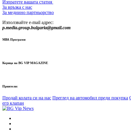
Изпратете вашата статия
За връзка с нас
За медиино партньорство
Използвайте e-mail адрес:
p.media.group.bulgaria@gmail.com
МВА Програми
Корица на BG VIP MAGAZINE
Приятели:
Продай колата си на нас
Преглед на автомобил преди покупка
егр клапан