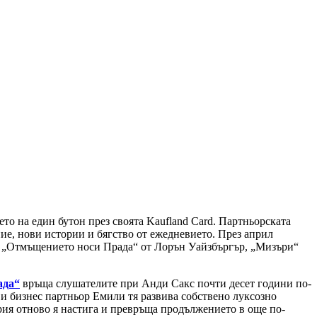
ето на един бутон през своята Kaufland Card. Партньорската
ие, нови истории и бягство от ежедневието. През април
ито „Отмъщението носи Прада“ от Лорън Уайзбъргър, „Мизъри“
ада“
връща слушателите при Анди Сакс почти десет години по-
 и бизнес партньор Емили тя развива собствено луксозно
тория отново я настига и превръща продължението в още по-