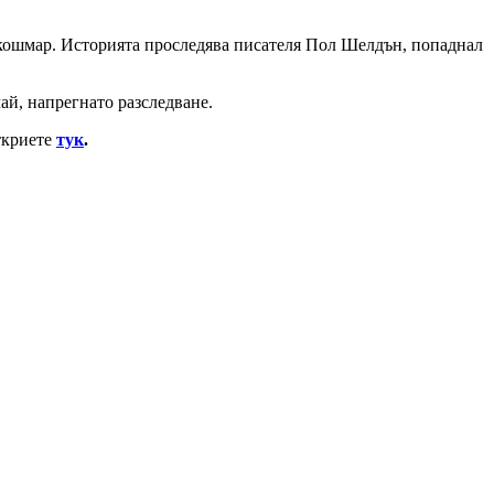
кошмар. Историята проследява писателя Пол Шелдън, попаднал
ай, напрегнато разследване.
ткриете
тук
.