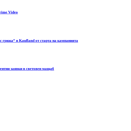
rime Video
с грижа“ в Kaufland от старта на кампанията
тентни заявки в световен мащаб