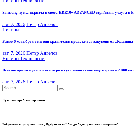
Новини
Технологии
Samsung пуска първата в света HDR10+ ADVANCED стрийминг услуга в P
авг. 7, 2026
Петър Ангелов
Новини
Близо 6 млн. броя основни хранителни продукти са закупени от „Кошница 
авг. 7, 2026
Петър Ангелов
Новини
Технологии
Dreame прахосмукачки за мокро и сухо почистване надхвърлиха 2 000 па
авг. 7, 2026
Петър Ангелов
Луксозни арабски парфюми
Забранено е цитирането на „Bgvipnews.eu“ без да бъде приложен хиперлинк!