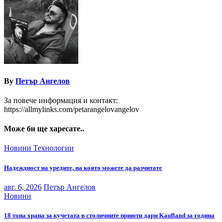
By
Петър Ангелов
За повече информация и контакт:
https://allmylinks.com/petarangelovangelov
Може би ще харесате..
Новини
Технологии
Надеждност на уредите, на която можете да разчитате
авг. 6, 2026
Петър Ангелов
Новини
18 тона храна за кучетата в столичните приюти дари Kaufland за година