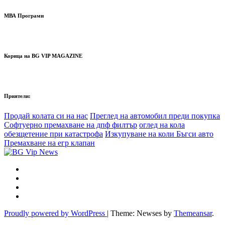
МВА Програми
Корица на BG VIP MAGAZINE
Приятели:
Продай колата си на нас
Преглед на автомобил преди покупка
Софтуерно премахване на дпф филтър
оглед на кола
обезщетение при катастрофа
Изкупуване на коли Бъгси авто
Премахване на егр клапан
Proudly powered by WordPress
|
Theme: Newses by
Themeansar
.