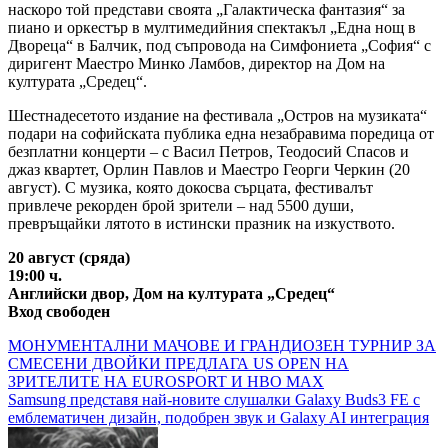
наскоро той представи своята „Галактическа фантазия“ за
пиано и оркестър в мултимедийния спектакъл „Една нощ в
Двореца“ в Балчик, под съпровода на Симфониета „София“ с
диригент Маестро Минко Ламбов, директор на Дом на
културата „Средец“.
Шестнадесетото издание на фестивала „Остров на музиката“
подари на софийската публика една незабравима поредица от
безплатни концерти – с Васил Петров, Теодосий Спасов и
джаз квартет, Орлин Павлов и Маестро Георги Черкин (20
август). С музика, която докосва сърцата, фестивалът
привлече рекорден брой зрители – над 5500 души,
превръщайки лятото в истински празник на изкуството.
20 август (сряда)
19:00 ч.
Английски двор, Дом на културата „Средец“
Вход свободен
Навигация
МОНУМЕНТАЛНИ МАЧОВЕ И ГРАНДИОЗЕН ТУРНИР ЗА
СМЕСЕНИ ДВОЙКИ ПРЕДЛАГА US OPEN НА
ЗРИТЕЛИТЕ НА EUROSPORT И HBO MAX
Samsung представя най-новите слушалки Galaxy Buds3 FE с
емблематичен дизайн, подобрен звук и Galaxy AI интеграция