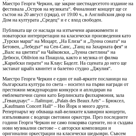
Маестро Георги Черкин, ще закрие шестнадесетото издание на
фестивала „Остров на музиката“. Финалният концерт ще се
състои на 20 август (сряда), от 19:00 ч., в Английския двор на
Дом на културата „Средец“ и е с вход свободен.
Публиката ще се наслади на изтънчени аранжименти и
новаторски интерпретации на класически произведения като
„Турски марш“ на Моцарт, „На Елиза“ и „Лунна соната“ на
Бетовен, „Лебедът“ на Сен-Санс, „Танц на Захарната фея“ и
„Валс на цветята“ на Чайковски, „Лунна светлина“ на
Дебюси, Oblivion на Пиацола, както и музика от филма
„Карибски пирати“ на Клаус Баделт. На сцената до него ще
застанат щрайх квинтет и балетно студио „Джулия“.
Маестро Георги Черкин е един от най-ярките посланици на
българската култура по света – носител на първи награди от
престижни международни конкурси и аплодиран на
емблематични сцени като Берлинската филхармония, зала
„Гевандхаус“ – Лайпциг, „Palais des Beaux Arts“ – Брюксел,
„Kaufmann Concert Hall“ – Ню Йорк и много други.
Репертоарът му обхваща най-великите клавирни концерти,
изпълнявани с водещи световни оркестри. През последните
години Георги Черкин не само покорява сцените, но и създава
нови музикални светове – с авторски композиции и
оригинални оркестрации на класически шедьоври. Съвсем