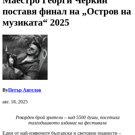
Маестро Георги Черкин
поставя финал на „Остров на
музиката“ 2025
By
Петър Ангелов
авг. 18, 2025
Рекорден брой зрители – над
5
500 души
,
посетиха
тазгодишното издание на фестивала
Един от най-изявените български и световни пианисти –