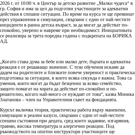
2026 г. от 10:00 ч. в Център за детско развитие „Малки чудеса“ в
гр. София и има за цел да подготви участниците за адекватни
действия в спешни ситуации. По време на курса те ще преминат
през упражнения и симулации, свързани с едни от най-честите
инциденти в ранна детска възраст, за да могат да действат по-
спокойно, уверено и навреме при необходимост. Инициативата
се реализира за трета поредна година с подкрепата на БОРИКА
АД.
„Когато става дума за бебе или малко дете, бързата и адекватна
реакция е от решаващо значение. С тези обучения искаме да
дадем на родителите и близките повече увереност и практическа
подготовка за ситуации, в които всяка секунда е важна. Това са
умения, които могат да бъдат безценни за всяко семейство,
защото помагат на хората да действат по-спокойно и по-
решително, когато най-много се нуждаят от това“, казва Моника
Златанова – член на Управителния съвет на фондацията.
Курсът включва теория, практическа работа върху манекени,
симулации и реални казуси, свързани с едни от най-честите
спешни състояния при децата, сред които задавяне, изгаряния,
травми, висока температура и алергични реакции. Под
ръководството на опитни инструктори участниците ще