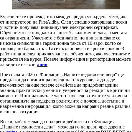
Курсовете се провеждат по международно утвърдена методика
от инструктори на FirstAidbg. След успешно завършване всеки
участник получава индивидуален електронен сертификат.
Обучението е с продължителност 5 академични часа, а местата
са ограничени. Участието е безплатно, но при записване се
изисква символична гаранционна такса от 10 евро, която се
заплаща по банков път. Тя се възстановява изцяло в срок до 3
работни дни след приключване на обучението, ако участникът е
присъствал на курса. Повече информация и регистрация можете
да видите на този
линк
.
През цялата 2026 г. Фондация „Нашите недоносени деца“ ще
продължи да организира поредица от курсове, за да даде
възможност на още повече семейства да придобият ценни
знания, практически умения и увереност за реакция в критични
моменти. Инициативата е част от последователните усилия на
организацията да подкрепя родителите с полезна, достъпна и
навременна информация, която може да направи реална разлика
в спешна ситуация.
Всеки, който желае да подкрепи дейността на Фондация
„Нашите недоносени деца“, може да го направи чрез дарение