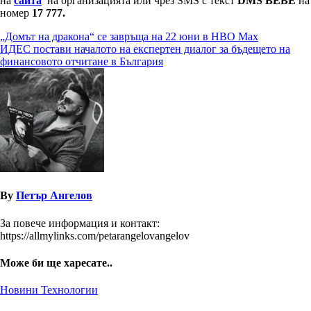
на
сайта
на организацията или чрез SMS с текст
DMS BEBE
на
номер
17 777.
Навигация
„Домът на дракона“ се завръща на 22 юни в HBO Max
ИДЕС постави началото на експертен диалог за бъдещето на
финансовото отчитане в България
By
Петър Ангелов
За повече информация и контакт:
https://allmylinks.com/petarangelovangelov
Може би ще харесате..
Новини
Технологии