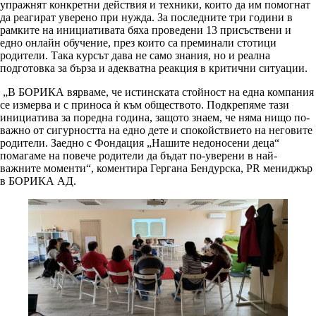
упражнят конкретни действия и техники, които да им помогнат
да реагират уверено при нужда. За последните три години в
рамките на инициативата бяха проведени 13 присъствени и
едно онлайн обучение, през които са преминали стотици
родители. Така курсът дава не само знания, но и реална
подготовка за бърза и адекватна реакция в критични ситуации.
„В БОРИКА вярваме, че истинската стойност на една компания
се измерва и с приноса ѝ към обществото. Подкрепяме тази
инициатива за поредна година, защото знаем, че няма нищо по-
важно от сигурността на едно дете и спокойствието на неговите
родители. Заедно с Фондация „Нашите недоносени деца“
помагаме на повече родители да бъдат по-уверени в най-
важните моменти“, коментира Гергана Бендурска, PR мениджър
в БОРИКА АД.