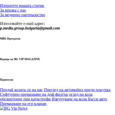
Изпратете вашата статия
За връзка с нас
За медиино партньорство
Използвайте e-mail адрес:
p.media.group.bulgaria@gmail.com
МВА Програми
Корица на BG VIP MAGAZINE
Приятели:
Продай колата си на нас
Преглед на автомобил преди покупка
Софтуерно премахване на дпф филтър
оглед на кола
обезщетение при катастрофа
Изкупуване на коли Бъгси авто
Премахване на егр клапан