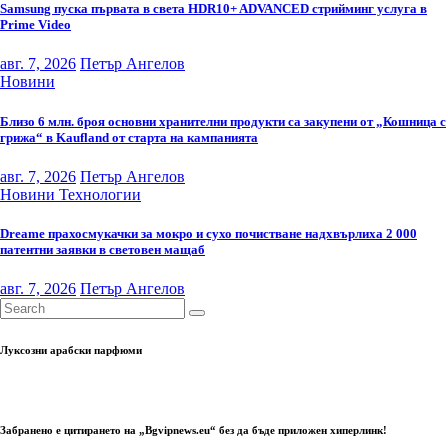
Samsung пуска първата в света HDR10+ ADVANCED стрийминг услуга в
Prime Video
авг. 7, 2026
Петър Ангелов
Новини
Близо 6 млн. броя основни хранителни продукти са закупени от „Кошница с
грижа“ в Kaufland от старта на кампанията
авг. 7, 2026
Петър Ангелов
Новини
Технологии
Dreame прахосмукачки за мокро и сухо почистване надхвърлиха 2 000
патентни заявки в световен мащаб
авг. 7, 2026
Петър Ангелов
Луксозни арабски парфюми
Забранено е цитирането на „Bgvipnews.eu“ без да бъде приложен хиперлинк!