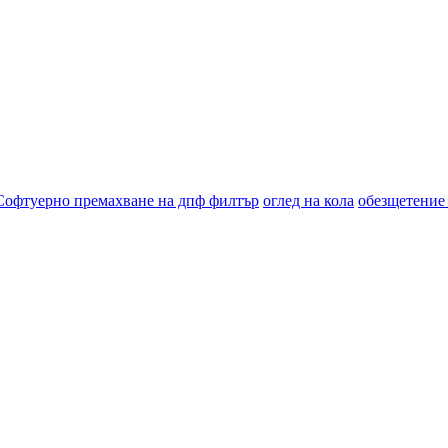
Софтуерно премахване на дпф филтър
оглед на кола
обезщетение