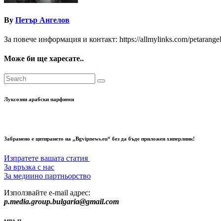
By
Петър Ангелов
За повече информация и контакт: https://allmylinks.com/petarange
Може би ще харесате..
Луксозни арабски парфюми
Забранено е цитирането на „Bgvipnews.eu“ без да бъде приложен хиперлинк!
Изпратете вашата статия
За връзка с нас
За медиино партньорство
Използвайте e-mail адрес:
p.media.group.bulgaria@gmail.com