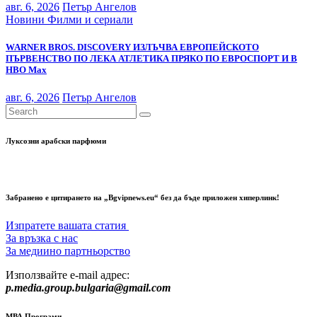
авг. 6, 2026
Петър Ангелов
Новини
Филми и сериали
WARNER BROS. DISCOVERY ИЗЛЪЧВА ЕВРОПЕЙСКОТО
ПЪРВЕНСТВО ПО ЛЕКА АТЛЕТИКА ПРЯКО ПО ЕВРОСПОРТ И В
НВО Мах
авг. 6, 2026
Петър Ангелов
Луксозни арабски парфюми
Забранено е цитирането на „Bgvipnews.eu“ без да бъде приложен хиперлинк!
Изпратете вашата статия
За връзка с нас
За медиино партньорство
Използвайте e-mail адрес:
p.media.group.bulgaria@gmail.com
МВА Програми