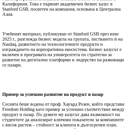
Калифорния. Това е първият академичен бизнес казус в
Stanford GSB, посветен на компания, основана в Централна
Азия.
Учебният материал, публикуван от Stanford GSB през юни
2025 г., разглежда бизнес модела на групата, листването ѝ на
Nasdaq, развитието на технологичните продукти и
изграждането на корпоративна екосистема. Бизнес казусът е
включен в програмата на университета по стратегии за
развитие на дигитални платформи и лидерство на развиващи
се пазари.
Пример за успешно развитие на продукт и пазар
Сесията беше водена от проф. Хауърд Розен, който представи
Freedom Holding като пример за успешно съответствие между
продукт и пазар. По думите му казусът дава възможност на
студентите да анализират ключови показатели за компаниите
с висок растеж – стойност за клиента в дългосрочен план,