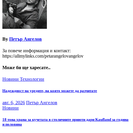
By
Петър Ангелов
За повече информация и контакт:
https://allmylinks.com/petarangelovangelov
Може би ще харесате..
Новини
Технологии
Надеждност на уредите, на която можете да разчитате
авг. 6, 2026
Петър Ангелов
Новини
18 тона храна за кучетата в столичните приюти дари Kaufland за година
и половина