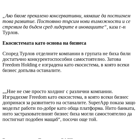
„Ако бяхме прекалено консервативни, нямаше да постигнем
това развитие. Постоянно търсим нови възможности и се
стремим да бъдем сред лидерите в иновациите“,
каза г-н
Турлов.
Екосистемата като основа на бизнеса
Според Турлов отделните компании в групата не биха били
достатъчно конкурентоспособни самостоятелно. Затова
Freedom Holding е изградена като екосистема, в която всеки
бизнес допълва останалите.
„„Ние не сме просто холдинг с различни компании.
Изградихме Freedom като екосистема, в която всеки бизнес
допринася за развитието на останалите. SuperApp показа защо
моделът работи по-добре като обща платформа. Нито банката,
нито застрахователният бизнес биха могли самостоятелно да
постигнат подобен мащаб“, посочи още той.