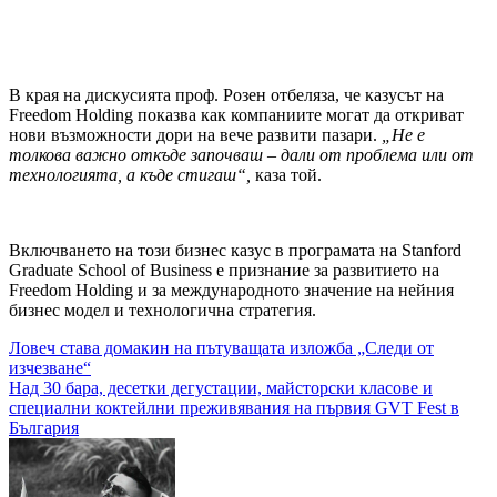
В края на дискусията проф. Розен отбеляза, че казусът на
Freedom Holding показва как компаниите могат да откриват
нови възможности дори на вече развити пазари.
„Не е
толкова важно откъде започваш – дали от проблема или от
технологията, а къде стигаш“,
каза той.
Включването на този бизнес казус в програмата на Stanford
Graduate School of Business е признание за развитието на
Freedom Holding и за международното значение на нейния
бизнес модел и технологична стратегия.
Навигация
Ловеч става домакин на пътуващата изложба „Следи от
изчезване“
Над 30 бара, десетки дегустации, майсторски класове и
специални коктейлни преживявания на първия GVT Fest в
България