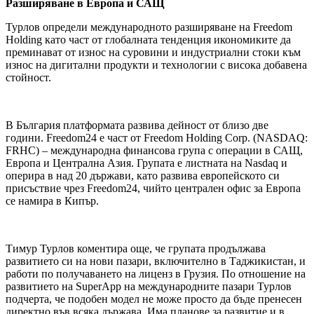
Разширяване в Европа и САЩ
Турлов определи международното разширяване на Freedom
Holding като част от глобалната тенденция икономиките да
преминават от износ на суровини и индустриални стоки към
износ на дигитални продукти и технологии с висока добавена
стойност.
В България платформата развива дейност от близо две
години. Freedom24 е част от Freedom Holding Corp. (NASDAQ:
FRHC) – международна финансова група с операции в САЩ,
Европа и Централна Азия. Групата е листната на Nasdaq и
оперира в над 20 държави, като развива европейското си
присъствие чрез Freedom24, чийто централен офис за Европа
се намира в Кипър.
Тимур Турлов коментира още, че групата продължава
развитието си на нови пазари, включително в Таджикистан, и
работи по получаването на лиценз в Грузия. По отношение на
развитието на SuperApp на международните пазари Турлов
подчерта, че подобен модел не може просто да бъде пренесен
директно във всяка държава. Има планове за развитие и в