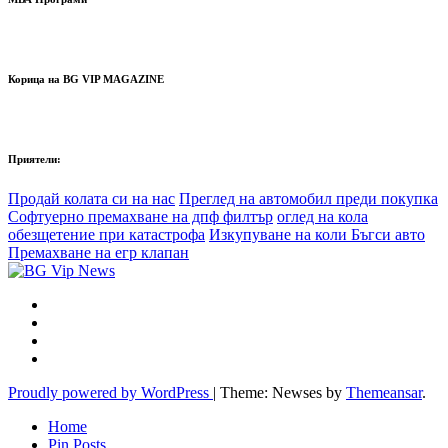
Корица на BG VIP MAGAZINE
Приятели:
Продай колата си на нас
Преглед на автомобил преди покупка
Софтуерно премахване на дпф филтър
оглед на кола
обезщетение при катастрофа
Изкупуване на коли Бъгси авто
Премахване на егр клапан
Proudly powered by WordPress
|
Theme: Newses by
Themeansar
.
Home
Pin Posts