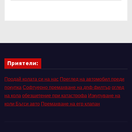
Приятели:
Продай колата си на нас
Преглед на автомобил преди
покупка
Софтуерно премахване на дпф филтър
оглед
на кола
обезщетение при катастрофа
Изкупуване на
коли Бъгси авто
Премахване на егр клапан