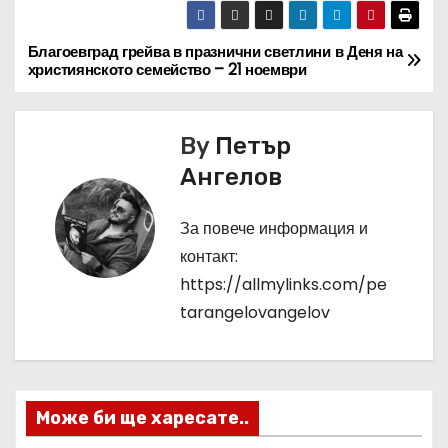
Благоевград грейва в празнични светлини в Деня на
Н
християнското семейство – 21 ноември
а
в
By
Петър
Ангелов
и
г
За повече информация и
контакт:
а
https://allmylinks.com/pe
ц
tarangelovangelov
и
я
Може би ще харесате..