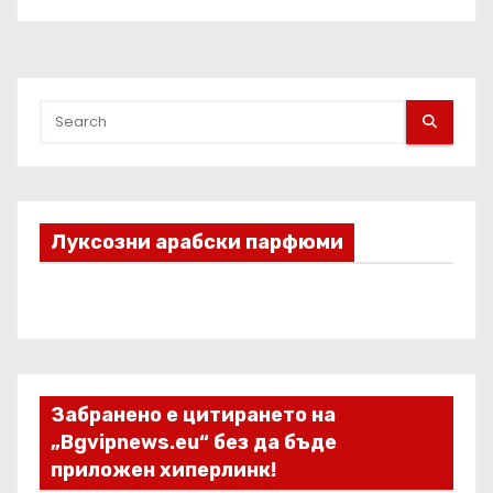
Луксозни арабски парфюми
Забранено е цитирането на
„Bgvipnews.eu“ без да бъде
приложен хиперлинк!