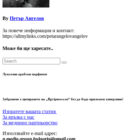
By
Петър Ангелов
За повече информация и контакт:
https://allmylinks.com/petarangelovangelov
Може би ще харесате..
Луксозни арабски парфюми
Забранено е цитирането на „Bgvipnews.eu“ без да бъде приложен хиперлинк!
Изпратете вашата статия
За връзка с нас
За медиино партньорство
Използвайте e-mail адрес:
p.media.group.bulgaria@gmail.com