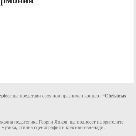
Хармония”
rpiece
ще представи своя нов празничен концерт
“Christmas
окална педагогика Георги Янков, ще поднесат на зрителите
о музика, стилна сценография и красиви изненади.