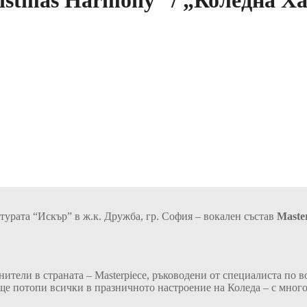
hristmas Harmony” / „Коледна 
културата “Искър” в ж.к. Дружба, гр. София – вокален състав
Maste
тели в страната – Masterpiece, ръководени от специалиста по в
 ще потопи всички в празничното настроение на Коледа – с мног