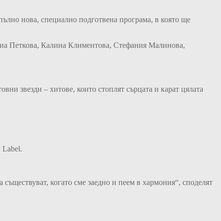
апълно нова, специално подготвена програма, в която ще
Миа Петкова, Калина Климентова, Стефания Малинова,
вни звезди – хитове, които стоплят сърцата и карат цялата
 Label.
 съществуват, когато сме заедно и пеем в хармония“, споделят