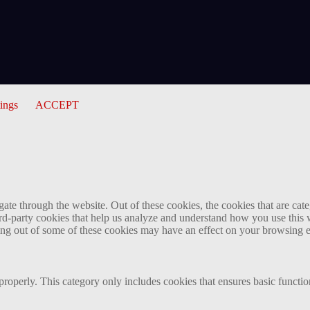
tings
ACCEPT
te through the website. Out of these cookies, the cookies that are cate
hird-party cookies that help us analyze and understand how you use this
ting out of some of these cookies may have an effect on your browsing 
properly. This category only includes cookies that ensures basic functio