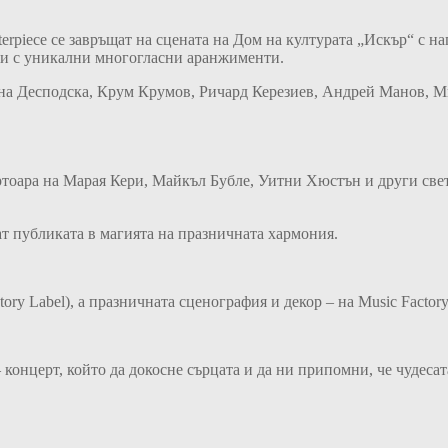
erpiece се завръщат на сцената на Дом на културата „Искър“ с н
ни с уникални многогласни аранжименти.
ина Десподска, Крум Крумов, Ричард Керезиев, Андрей Манов, 
тоара на Марая Кери, Майкъл Бубле, Уитни Хюстън и други свето
 публиката в магията на празничната хармония.
ory Label), а празничната сценография и декор – на Music Factory
онцерт, който да докосне сърцата и да ни припомни, че чудесата