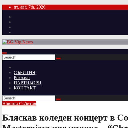
Skip
пт. авг. 7th, 2026
to
content
СЪБИТИЯ
Реклама
ПАРТНЬОРИ
КОНТАКТ
Новини
Събития
Бляскав коледен концерт в С