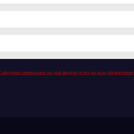
Софтуерно премахване на дпф филтър
оглед на кола
обезщетение