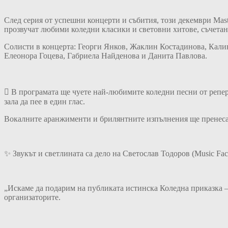
След серия от успешни концерти и събития, този декември Mast
прозвучат любими коледни класики и световни хитове, съчета
Солисти в концерта: Георги Янков, Жаклин Костадинова, Кал
Елеонора Гоцева, Габриела Найденова и Данита Павлова.
 В програмата ще чуете най-любимите коледни песни от репер
зала да пее в един глас.
Вокалните аранжименти и брилянтните изпълнения ще пренесат
✨ Звукът и светлината са дело на Светослав Тодоров (Music Fact
„Искаме да подарим на публиката истинска Коледна приказка – к
организаторите.