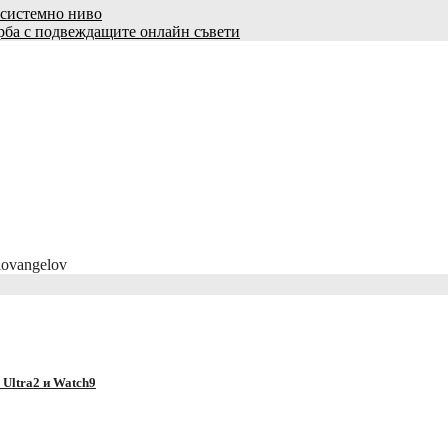
 системно ниво
орба с подвеждащите онлайн съвети
lovangelov
 Ultra2 и Watch9