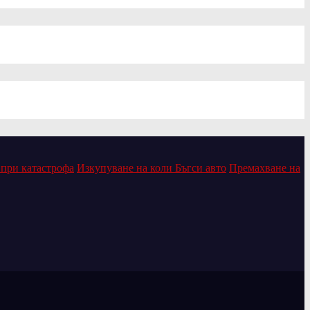
 при катастрофа
Изкупуване на коли Бъгси авто
Премахване на