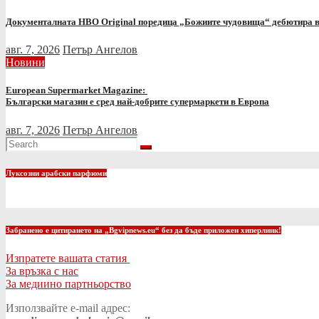
Документалната HBO Original поредица „Божиите чудовища“ дебютира
авг. 7, 2026
Петър Ангелов
Новини
European Supermarket Magazine:
Български магазин е сред най-добрите супермаркети в Европа
авг. 7, 2026
Петър Ангелов
Луксозни арабски парфюми
Забранено е цитирането на „Bgvipnews.eu“ без да бъде приложен хиперлинк!
Изпратете вашата статия
За връзка с нас
За медиино партньорство
Използвайте e-mail адрес: