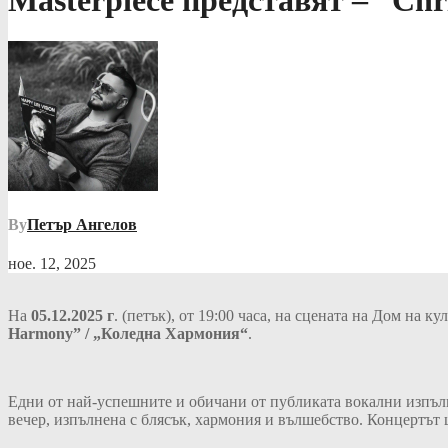
Masterpiece представят – “C
By
Петър Ангелов
ное. 12, 2025
На
05.12.2025 г
. (петък), от 19:00 часа, на сцената на Дом на 
Harmony” / „Коледна Хармония“
.
Едни от най-успешните и обичани от публиката вокални изпълни
вечер, изпълнена с блясък, хармония и вълшебство. Концертът