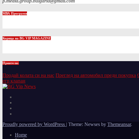
p.media.group.bulgaria@gmail.com
МВА Програми
Корица на BG VIP MAGAZINE
Приятели:
Продай колата си на нас
Преглед на автомобил преди покупка
егр клапан
Proudly powered by WordPress
|
Theme: Newses by
Themeansar
.
Home