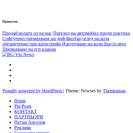
Приятели:
Продай колата си на нас
Преглед на автомобил преди покупка
Софтуерно премахване на дпф филтър
оглед на кола
обезщетение при катастрофа
Изкупуване на коли Бъгси авто
Премахване на егр клапан
Proudly powered by WordPress
|
Theme: Newses by
Themeansar
.
Home
Pin Posts
КОНТАКТ
ПАРТНЬОРИ
Петър Ангелов
Реклама
Социални мрежи