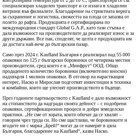
контролирана температура от 2 до 10°C, транспортира се със
специализиран хладилен транспорт и се излага в хладилни
витрини във филиалите. Благодарение на стриктната верига
за съхранение и логистика, свежестта на плода се запазва от
полето до рафта. Продукцията е сертифицирана по
международния стандарт Global G.A.P., като тази стъпка е
дала възможност на производителите да реализират износ и за
други държави. Все пак, споделят, че целта е продукцията им
да достига най-вече до българския пазар.
Само през 2024 г. Kaufland България е реализирал над 55 000
опаковки по 125 г български боровинки от четирима местни
производители, сред които е и „Минфрут“ ООД. Общо
продаденото количество боровинки (включително вносни)
надхвърля 1 милион опаковки. В отговор на нарастващия
интерес, Наско и Мирослав подготвят инвестиции в техника
и комбайни, които ще улеснят производството в бъдеще.
През годините партньорството с Kaufland е дало възможност
на стопанството да надгради своята дейност – с подобрени
опаковки, сертификационни процеси и добри земеделски
практики. „Не сме от хората, които обичат да се хвалят –
говорим чрез труда си. Но сме щастливи, че боровинките и
ягодите ни с марка „Брей!“ могат да се намерят в цяла
България, благодарение на Kaufland“, казва Наско.