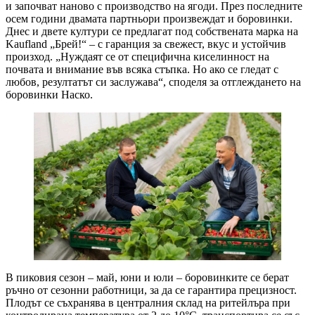
и започват наново с производство на ягоди. През последните
осем години двамата партньори произвеждат и боровинки.
Днес и двете култури се предлагат под собствената марка на
Kaufland „Брей!“ – с гаранция за свежест, вкус и устойчив
произход. „Нуждаят се от специфична киселинност на
почвата и внимание във всяка стъпка. Но ако се гледат с
любов, резултатът си заслужава“, споделя за отглеждането на
боровинки Наско.
В пиковия сезон – май, юни и юли – боровинките се берат
ръчно от сезонни работници, за да се гарантира прецизност.
Плодът се съхранява в централния склад на ритейлъра при