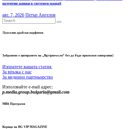
патентни заявки в световен мащаб
авг. 7, 2026
Петър Ангелов
Луксозни арабски парфюми
Забранено е цитирането на „Bgvipnews.eu“ без да бъде приложен хиперлинк!
Изпратете вашата статия
За връзка с нас
За медиино партньорство
Използвайте e-mail адрес:
p.media.group.bulgaria@gmail.com
МВА Програми
Корица на BG VIP MAGAZINE