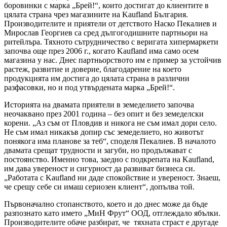
боровинки с марка „Брей!“, които достигат до клиентите в
цялата страна чрез магазините на Kaufland България.
Производителите и приятели от детството Наско Пекалиев и
Мирослав Георгиев са сред дългогодишните партньори на
ритейлъра. Тяхното сътрудничество с веригата хипермаркети
започва още през 2006 г., когато Kaufland има само осем
магазина у нас. Днес партньорството им е пример за устойчив
растеж, развитие и доверие, благодарение на което
продукцията им достига до цялата страна в различни
разфасовки, но и под утвърдената марка „Брей!“.
Историята на двамата приятели в земеделието започва
неочаквано през 2001 година – без опит и без земеделски
корени. „Аз съм от Пловдив и никога не съм имал дори село.
Не съм имал никакъв допир със земеделието, но животът
понякога има планове за теб“, споделя Пекалиев. В началото
двамата срещат трудности и загуби, но продължават с
постоянство. Именно това, заедно с подкрепата на Kaufland,
им дава увереност и сигурност да развиват бизнеса си.
„Работата с Kaufland ни даде спокойствие и увереност. Знаеш,
че срещу себе си имаш сериозен клиент“, допълва той.
Първоначално стопанството, което и до днес може да бъде
разпознато като името „МиН Фрут“ ООД, отглеждало ябълки.
Производителите обаче разбират, че тяхната страст е другaде