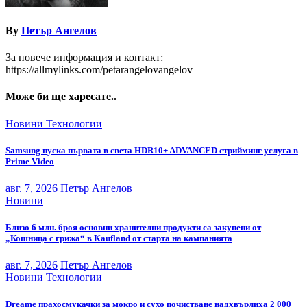
By
Петър Ангелов
За повече информация и контакт:
https://allmylinks.com/petarangelovangelov
Може би ще харесате..
Новини
Технологии
Samsung пуска първата в света HDR10+ ADVANCED стрийминг услуга в
Prime Video
авг. 7, 2026
Петър Ангелов
Новини
Близо 6 млн. броя основни хранителни продукти са закупени от
„Кошница с грижа“ в Kaufland от старта на кампанията
авг. 7, 2026
Петър Ангелов
Новини
Технологии
Dreame прахосмукачки за мокро и сухо почистване надхвърлиха 2 000