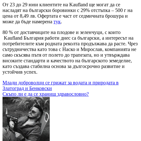
От 23 до 29 юни клиентите на Kaufland ще могат да се
насладят на български боровинки с 29% отстъпка – 500 г на
цена от 8,49 лв. Офертата е част от седмичната брошура и
може да бъде намерена
тук
.
80 % от доставчиците на плодове и зеленчуци, с които
Kaufland България работи днес са български, а интересът на
потребителите към родната реколта продължава да расте. Чрез
сътрудничества като това с Наско и Мирослав, компанията не
само скъсява пътя от полето до трапезата, но и утвърждава
високите стандарти и качеството на българското земеделие,
като създава стабилна основа за дългосрочно развитие и
устойчив успех.
Навигация
Млади доброволци се грижат за водата и природата в
Златоград и Бенковски
Скъпо ли е да се храниш здравословно?