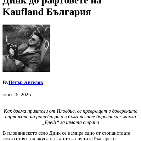
Динк до рафтовете на
Kaufland България
By
Петър Ангелов
юни 26, 2025
Как двама приятели от Пловдив, се превръщат в доверените
партньори на ритейлъра и в българските боровинки с марка
„Брей!“ за цялата страна
В пловдивското село Динк се намира едно от стопанствата,
които стоят зад вкуса на лятото – сочните български