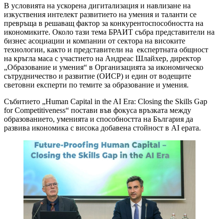
В условията на ускорена дигитализация и навлизане на
изкуствения интелект развитието на умения и таланти се
превръща в решаващ фактор за конкурентоспособността на
икономиките. Около тази тема БРАИТ събра представители на
бизнес асоциации и компании от сектора на високите
технологии, както и представители на експертната общност
на кръгла маса с участието на Андреас Шлайхер, директор
„Образование и умения“ в Организацията за икономическо
сътрудничество и развитие (ОИСР) и един от водещите
световни експерти по темите за образование и умения.
Събитието „Human Capital in the AI Era: Closing the Skills Gap
for Competitiveness“ постави във фокуса връзката между
образованието, уменията и способността на България да
развива икономика с висока добавена стойност в AI ерата.