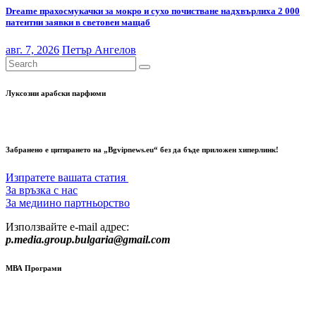
Dreame прахосмукачки за мокро и сухо почистване надхвърлиха 2 000
патентни заявки в световен мащаб
авг. 7, 2026
Петър Ангелов
Луксозни арабски парфюми
Забранено е цитирането на „Bgvipnews.eu“ без да бъде приложен хиперлинк!
Изпратете вашата статия
За връзка с нас
За медиино партньорство
Използвайте e-mail адрес:
p.media.group.bulgaria@gmail.com
МВА Програми