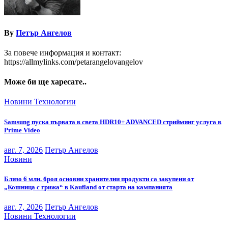
By
Петър Ангелов
За повече информация и контакт:
https://allmylinks.com/petarangelovangelov
Може би ще харесате..
Новини
Технологии
Samsung пуска първата в света HDR10+ ADVANCED стрийминг услуга в
Prime Video
авг. 7, 2026
Петър Ангелов
Новини
Близо 6 млн. броя основни хранителни продукти са закупени от
„Кошница с грижа“ в Kaufland от старта на кампанията
авг. 7, 2026
Петър Ангелов
Новини
Технологии