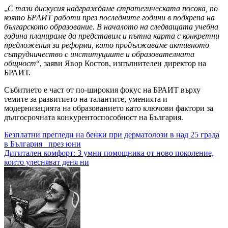
„
С тази дискусия надграждаме стратегическата посока, по
която БРАИТ работи през последните години в подкрепа на
българското образование. В началото на следващата учебна
година планираме да представим и пътна карта с конкретни
предложения за реформи, като продължаваме активното
сътрудничество с институциите и образователната
общност
“, заяви Явор Костов, изпълнителен директор на
БРАИТ.
Събитието е част от по-широкия фокус на БРАИТ върху
темите за развитието на талантите, уменията и
модернизацията на образованието като ключови фактори за
дългосрочната конкурентоспособност на България.
Навигация
Безплатни прегледи на бенки при дерматолози в над 25 града
в България през юни
Дигитален комфорт: 3 умни помощника от ново поколение,
които улесняват деня ни