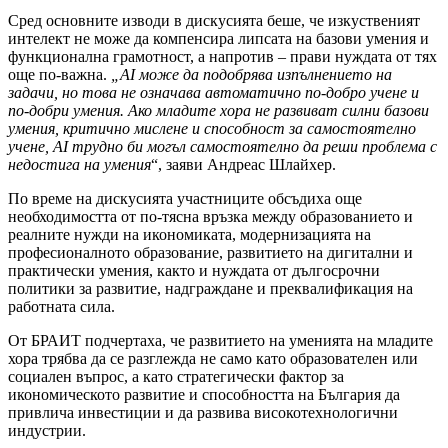
Сред основните изводи в дискусията беше, че изкуственият
интелект не може да компенсира липсата на базови умения и
функционална грамотност, а напротив – прави нуждата от тях
още по-важна.
„AI може да подобрява изпълнението на
задачи, но това не означава автоматично по-добро учене и
по-добри умения. Ако младите хора не развиват силни базови
умения, критично мислене и способност за самостоятелно
учене, AI трудно би могъл самостоятелно да реши проблема с
недостига на умения
“, заяви Андреас Шлайхер.
По време на дискусията участниците обсъдиха още
необходимостта от по-тясна връзка между образованието и
реалните нужди на икономиката, модернизацията на
професионалното образование, развитието на дигитални и
практически умения, както и нуждата от дългосрочни
политики за развитие, надграждане и преквалификация на
работната сила.
От БРАИТ подчертаха, че развитието на уменията на младите
хора трябва да се разглежда не само като образователен или
социален въпрос, а като стратегически фактор за
икономическото развитие и способността на България да
привлича инвестиции и да развива високотехнологични
индустрии.