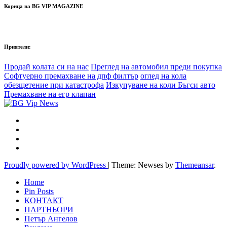
Корица на BG VIP MAGAZINE
Приятели:
Продай колата си на нас
Преглед на автомобил преди покупка
Софтуерно премахване на дпф филтър
оглед на кола
обезщетение при катастрофа
Изкупуване на коли Бъгси авто
Премахване на егр клапан
Proudly powered by WordPress
|
Theme: Newses by
Themeansar
.
Home
Pin Posts
КОНТАКТ
ПАРТНЬОРИ
Петър Ангелов