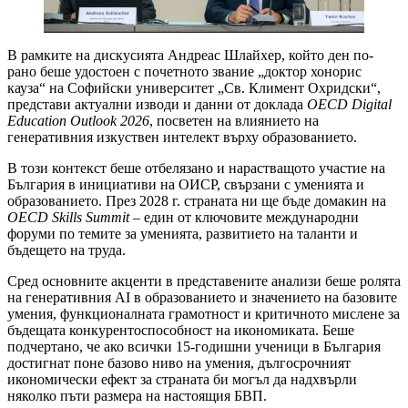
В рамките на дискусията Андреас Шлайхер, който ден по-
рано беше удостоен с почетното звание „доктор хонорис
кауза“ на Софийски университет „Св. Климент Охридски“,
представи актуални изводи и данни от доклада
OECD Digital
Education Outlook 2026
, посветен на влиянието на
генеративния изкуствен интелект върху образованието.
В този контекст беше отбелязано и нарастващото участие на
България в инициативи на ОИСР, свързани с уменията и
образованието. През 2028 г. страната ни ще бъде домакин на
OECD Skills Summit
– един от ключовите международни
форуми по темите за уменията, развитието на таланти и
бъдещето на труда.
Сред основните акценти в представените анализи беше ролята
на генеративния AI в образованието и значението на базовите
умения, функционалната грамотност и критичното мислене за
бъдещата конкурентоспособност на икономиката. Беше
подчертано, че ако всички 15-годишни ученици в България
достигнат поне базово ниво на умения, дългосрочният
икономически ефект за страната би могъл да надхвърли
няколко пъти размера на настоящия БВП.