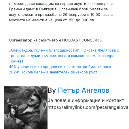
г., може да се насладим на първия акустичен концерт на
Брайън Адамс в България. Ограничен брой билети за
шоуто влизат в продажба на 26 февруари в 10:00 часа в
мрежата на Ивентим на цена от 150 до 300 лв.
Организатор на събитието е NUCOAST CONCERTS.
Навигация
„Александра, големи благодарности!“ – Оксана Желяпова с
трогателни думи към световната шампионка Александра
Тончева
49% увеличение в продадените самолетни билети през
2024: GoVola бележи значителен финансов ръст
By
Петър Ангелов
За повече информация и контакт:
https://allmylinks.com/petarangelov