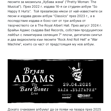
песните за мюзикъла „Хубава жена“ (“Pretty Woman: The
Musical”). През 2022 г. издава 16-я си студиен албум “So
Happy It Hurts”. Той презаписва някои от най-известните си
песни и издава двоен албум “Classics” през 2023 г., а в
последствие издава и бокс-сет от три албума от
творчеството си в The Royal Albert Hall. През август 2024 г.
Брайън Адамс създава Bad Records, собствен продуцентски
лейбъл с лимитирана селекция 7“ плочи, дигитален сингъл
и два видеоклипа към песните “Rock And Roll Hell” и “War
Machine”, които са част от предстоящия му нов албум.
Докато очакваме албумът да се появи на пазара през 2025