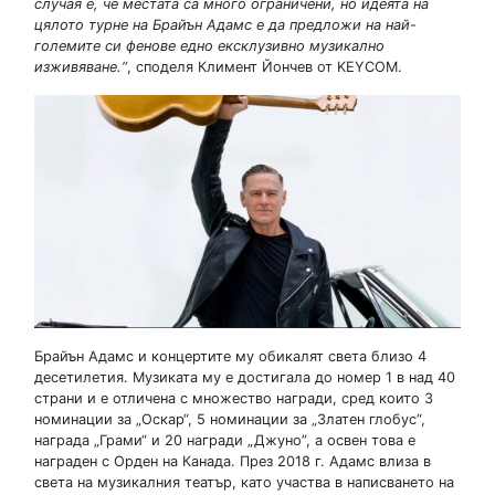
случая е, че местата са много ограничени, но идеята на
цялото турне на Брайън Адамс е да предложи на най-
големите си фенове едно ексклузивно музикално
изживяване.“
, споделя Климент Йончев от KEYCOM.
Брайън Адамс и концертите му обикалят света близо 4
десетилетия. Музиката му е достигала до номер 1 в над 40
страни и е отличена с множество награди, сред които 3
номинации за „Оскар“, 5 номинации за „Златен глобус“,
награда „Грами“ и 20 награди „Джуно”, а освен това е
награден с Орден на Канада. През 2018 г. Адамс влиза в
света на музикалния театър, като участва в написването на