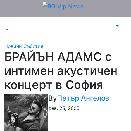
Skip
to
content
Новини
Събития
БРАЙЪН АДАМС с
интимен акустичен
концерт в София
By
Петър Ангелов
фев. 25, 2025