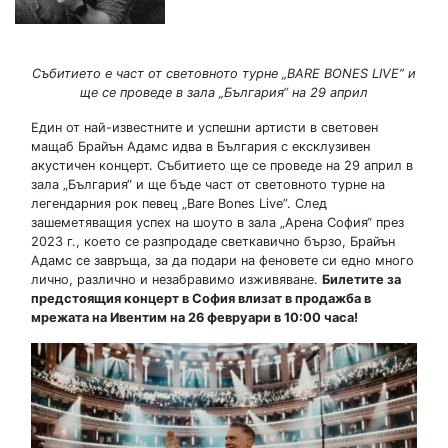
Събитието е част от световното турне „BARE BONES LIVE” и
ще се проведе в зала „България“ на 29 април
Един от най-известните и успешни артисти в световен
мащаб Брайън Адамс идва в България с ексклузивен
акустичен концерт. Събитието ще се проведе на 29 април в
зала „България“ и ще бъде част от световното турне на
легендарния рок певец „Bare Bones Live”. След
зашеметяващия успех на шоуто в зала „Арена София“ през
2023 г., което се разпродаде светкавично бързо, Брайън
Адамс се завръща, за да подари на феновете си едно много
лично, различно и незабравимо изживяване.
Билетите за
предстоящия концерт в София влизат в продажба в
мрежата на Ивентим на 26 февруари в 10:00 часа!