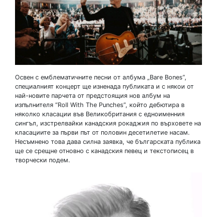
Освен с емблематичните песни oт албума „Bare Bones”,
специалният концерт ще изненада публиката и с някои от
най-новите парчета от предстоящия нов албум на
изпълнителя “Roll With The Punches”, който дебютира в
няколко класации във Великобритания с едноименния
сингъл, изстрелвайки канадския рокаджия по върховете на
класациите за първи път от половин десетилетие насам.
Несъмнено това дава силна заявка, че българската публика
ще се срещне отновно с канадския певец и текстописец в
творчески подем.