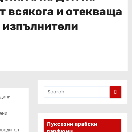
т всякога и отекваща
е изпълнители
дини.
вени
Луксозни арабски
оводител
парфюми