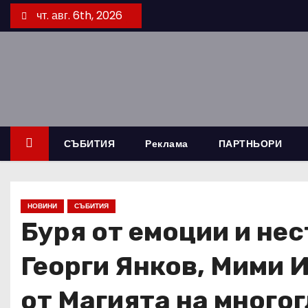
S
чт. авг. 6th, 2026
k
i
p
t
o
c
o
СЪБИТИЯ
Реклама
ПАРТНЬОРИ
n
t
e
НОВИНИ
СЪБИТИЯ
n
Буря от емоции и не
t
Георги Янков, Мими И
от Магията на многог