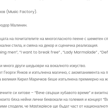
ров (Music Factory).
еодор Малинин.
ата на почитателите на многогласното пеене с шеметен сп
кални стила, и смяна на декор и сценична реализация.
ing men”, “I want to break free” , “Lady Marmalade” , “De
 и много други шедьоври на вокалното изкуство.
от Георги Янков и изпълнена магично, с акомпанимента на 
 на великия Кирил Маричков беше изпълнена премиерно на ж
ечните си хитове – “Вече свърши хубавото време” и визитн
 които бяха нейни лични беквокали на големия и концерт “В
Мими сподели, че Mastepiece ще бъдат част от националнот