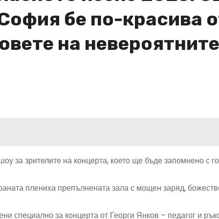
 София бе по-красива о
совете на невероятнит
у за зрителите на концерта, което ще бъде запомнено с го
траната плениха препълнената зала с мощен заряд, божест
ни специално за концерта от Георги Янков – педагог и рък