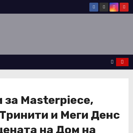
за Masterpiece,
 Тринити и Меги Денс
цената на Дом на