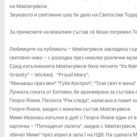
на Masterpiece.
Звуковото и светлинно шоу бе дело на Светослав Тодо
За прическите на вокалния състав се беше погрижил Т
Любимците на публиката – Masterpiece завладяха сърц
световно ниво – с разходка през няколко различни музи
Сред изпълненията Masterpiece бяха песните “Its Rain
Gravity” – Wicked, “Proud Mary”,
“Минаваш през мен” “Губя Контрол”, “Този свят е жена”
Лунната соната от Бетовен, бе аранжирана за състава 
Георги Янков. Песента “Рок следа”, написана в памет
Георги Янков, заедно с вокален състав Masterpiece.
Мими Иванова изпълни в дует с Георги Янков един от в
картичка – “Петнадесет лалета”, заедно с Masterpiece,
обичат Мими” през април в зала 1 на НДК. На сцената 