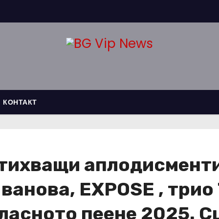
КОНТАКТ
стихващи аплодисменти 
ванова, EXPOSE , трио
ласното пеене 2025. С