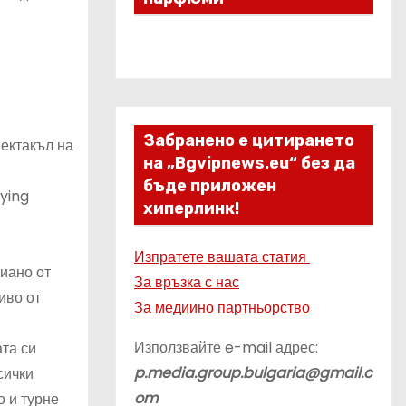
Забранено е цитирането
ектакъл на
на „Bgvipnews.eu“ без да
бъде приложен
fying
хиперлинк!
Изпратете вашата статия
пиано от
За връзка с нас
иво от
За медиино партньорство
Използвайте e-mail адрес:
ата си
p.media.group.bulgaria@gmail.c
сички
om
о и турне