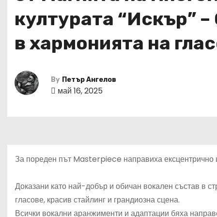
културата “Искър” –
в хармонията на гла
By
Петър Ангелов
май 16, 2025
За пореден път Masterpiece направиха ексцентрично шо
Доказани като най-добър и обичан вокален състав в с
гласове, красив стайлинг и грандиозна сцена.
Всички вокални аранжименти и адаптации бяха направе