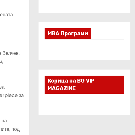
ената.
МВА Програми
н Велчев,
и,
Корица на BG VIP
ва,
MAGAZINE
erpiece за
 на
лите, под