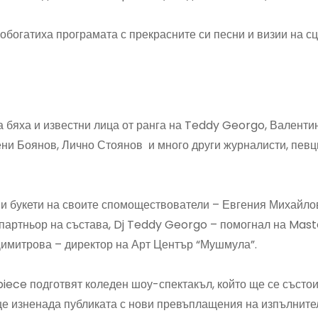
обогатиха програмата с прекрасните си песни и визии на сц
 бяха и известни лица от ранга на Teddy Georgo, Валенти
ени Боянов, Лично Стоянов и много други журналисти, певц
и букети на своите спомоществователи – Евгения Михайло
 партньор на състава, Dj Teddy Georgo – помогнал на Mast
Димитрова – директор на Арт Център “Мушмула”.
piece подготвят коледен шоу-спектакъл, който ще се състои
о ще изненада публиката с нови превъплащения на изпълните