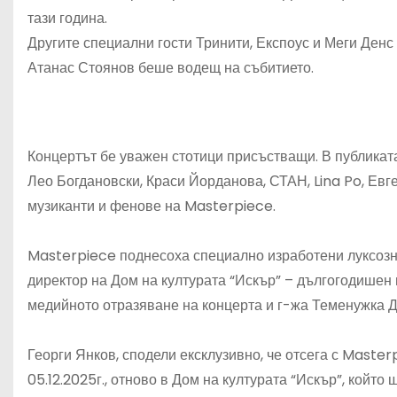
тази година.
Другите специални гости Тринити, Експоус и Меги Денс 
Атанас Стоянов беше водещ на събитието.
Концертът бе уважен стотици присъстващи. В публиката
Лео Богдановски, Краси Йорданова, СТАН, Lina Po, Евг
музиканти и фенове на Masterpiece.
Masterpiece поднесоха специално изработени луксозн
директор на Дом на културата “Искър” – дългогодишен
медийното отразяване на концерта и г-жа Теменужка 
Георги Янков, сподели ексклузивно, че отсега с Master
05.12.2025г., отново в Дом на културата “Искър”, койт