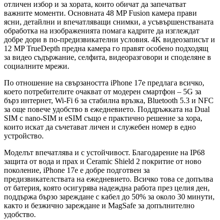
отличен избор и за хората, които обичат да запечатват
важните моменти. Основната 48 MP Fusion камера прави
ясни, детайлни и впечатляващи снимки, а усъвършенстваната
обработка на изображенията помага кадрите да изглеждат
добре дори в по-предизвикателни условия. 4K видеозаписът и
12 MP TrueDepth предна камера го правят особено подходящ
за видео съдържание, селфита, видеоразговори и споделяне в
социалните мрежи.
По отношение на свързаността iPhone 17e предлага всичко,
което потребителите очакват от модерен смартфон – 5G за
бърз интернет, Wi-Fi 6 за стабилна връзка, Bluetooth 5.3 и NFC
за още повече удобство в ежедневието. Поддръжката на Dual
SIM с nano-SIM и eSIM също е практично решение за хора,
които искат да съчетават личен и служебен номер в едно
устройство.
Моделът впечатлява и с устойчивост. Благодарение на IP68
защита от вода и прах и Ceramic Shield 2 покритие от ново
поколение, iPhone 17e е добре подготвен за
предизвикателствата на ежедневието. Всичко това се допълва
от батерия, която осигурява надеждна работа през целия ден,
поддържа бързо зареждане с кабел до 50% за около 30 минути,
както и безжично зареждане и MagSafe за допълнително
удобство.