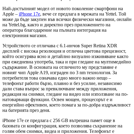
Най-достъпният модел от новото поколение смартфони на
Apple –
iPhone 17e
, вече се предлага в мрежата на Yettel. Той
може да бъде закупен във всички физически магазини, онлайн
на Yettel.bg, както и директно през приложението на
оператора благодарение на пълната интеграция на
електронния магазин.
Устройството се отличава с 6.1-инчов Super Retina XDR
дисплей с висока резолюция и отлична цветова прецизност,
който осигурява ясно и детайлно визуално изживяване както
при ежедневна употреба, така и при гледане на мултимедийно
съдържание. В основата на отличното му представяне е
новият чип Apple A19, изграден по 3 nm технология. За
потребителя това означава едно много важно нещо –
телефонът работи бързо, плавно и без усилие, независимо
дали става въпрос за превключване между приложения,
редакция на снимки, гледане на видео или използване на по-
натоварващи функции. Освен мощен, процесорът е и
енергийно ефективен, което помага за по-добра издръжливост
на батерията през деня.
iPhone 17e се предлага с 256 GB вътрешна памет още в
базовата си конфигурация, което позволява съхранение на
голям обем снимки, видеа и приложения. Телефонът е