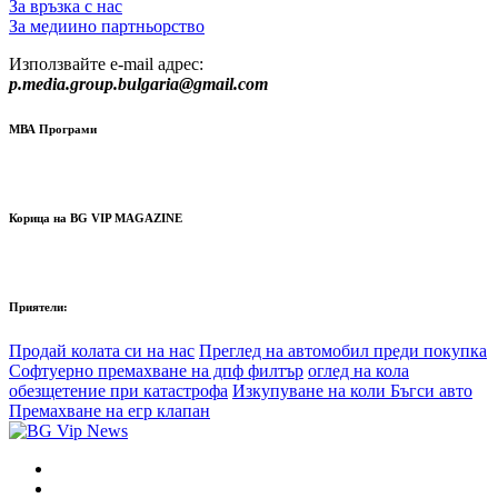
За връзка с нас
За медиино партньорство
Използвайте e-mail адрес:
p.media.group.bulgaria@gmail.com
МВА Програми
Корица на BG VIP MAGAZINE
Приятели:
Продай колата си на нас
Преглед на автомобил преди покупка
Софтуерно премахване на дпф филтър
оглед на кола
обезщетение при катастрофа
Изкупуване на коли Бъгси авто
Премахване на егр клапан