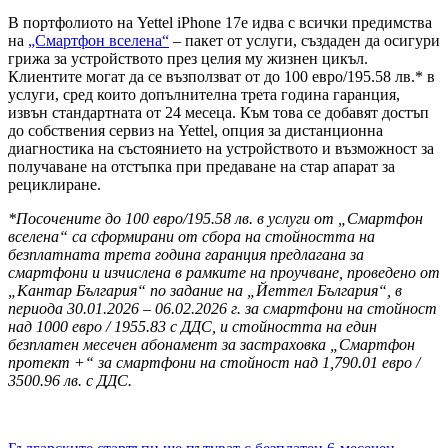
В портфолиото на Yettel iPhone 17e идва с всички предимства
на
„Смартфон вселена“
– пакет от услуги, създаден да осигури
грижа за устройството през целия му жизнен цикъл.
Клиентите могат да се възползват от до 100 евро/195.58 лв.* в
услуги, сред които допълнителна трета година гаранция,
извън стандартната от 24 месеца. Към това се добавят достъп
до собствения сервиз на Yettel, опция за дистанционна
диагностика на състоянието на устройството и възможност за
получаване на отстъпка при предаване на стар апарат за
рециклиране.
*Посочените до 100 евро/195.58 лв. в услуги от „Смартфон
вселена“ са сформирани от сбора на стойността на
безплатната трета година гаранция предлагана за
смартфони и изчислена в рамките на проучване, проведено от
„Кантар България“ по задание на „Йеттел България“, в
периода 30.01.2026 – 06.02.2026 г. за смартфони на стойност
над 1000 евро / 1955.83 с ДДС, и стойността на един
безплатен месечен абонамент за застраховка „Смартфон
протект +“ за смартфони на стойност над 1,790.01 евро /
3500.96 лв. с ДДС.