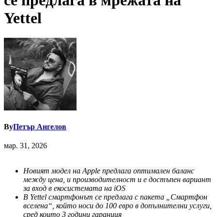
се предлага в мрежата на
Yettel
By
Петър Ангелов
мар. 31, 2026
Новият модел на Apple предлага оптимален баланс
между цена,
и
производителност и
е
дос
тъпен вариант
за вход в
екосистемата на iOS
В
Yettel
смартфонът се предлага с пакета „Смартфон
вселена“, който носи до 100 евро в допълнителни услуги,
сред които 3 години гаранция