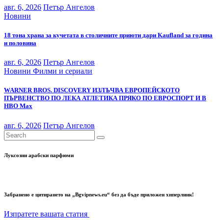
авг. 6, 2026
Петър Ангелов
Новини
18 тона храна за кучетата в столичните приюти дари Kaufland за година
и половина
авг. 6, 2026
Петър Ангелов
Новини
Филми и сериали
WARNER BROS. DISCOVERY ИЗЛЪЧВА ЕВРОПЕЙСКОТО
ПЪРВЕНСТВО ПО ЛЕКА АТЛЕТИКА ПРЯКО ПО ЕВРОСПОРТ И В
НВО Мах
авг. 6, 2026
Петър Ангелов
Луксозни арабски парфюми
Забранено е цитирането на „Bgvipnews.eu“ без да бъде приложен хиперлинк!
Изпратете вашата статия