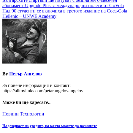
Навигация
Българските стартъпи ще пътуват с безплатен 6-месечен
абонамент Upgrade Plus за международни полети от GoVola
Над 90 студенти се включиха в третото издание на Coca-Cola
Hellenic – UNWE Academy
By
Петър Ангелов
За повече информация и контакт:
https://allmylinks.com/petarangelovangelov
Може би ще харесате..
Новини
Технологии
Надеждност на уредите, на която можете да разчитате