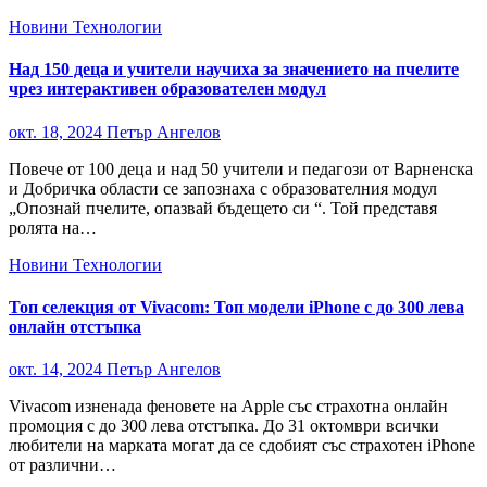
Новини
Технологии
Над 150 деца и учители научиха за значението на пчелите
чрез интерактивен образователен модул
окт. 18, 2024
Петър Ангелов
Повече от 100 деца и над 50 учители и педагози от Варненска
и Добричка области се запознаха с образователния модул
„Опознай пчелите, опазвай бъдещето си “. Той представя
ролята на…
Новини
Технологии
Топ селекция от Vivacom: Топ модели iPhone с до 300 лева
онлайн отстъпка
окт. 14, 2024
Петър Ангелов
Vivacom изненада феновете на Apple със страхотна онлайн
промоция с до 300 лева отстъпка. До 31 октомври всички
любители на марката могат да се сдобият със страхотен iPhone
от различни…