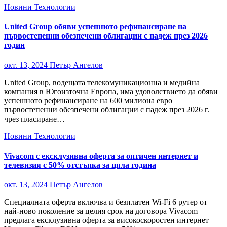
Новини
Технологии
United Group обяви успешното рефинансиране на
първостепенни обезпечени облигации с падеж през 2026
годин
окт. 13, 2024
Петър Ангелов
United Group, водещата телекомуникационна и медийна
компания в Югоизточна Европа, има удоволствието да обяви
успешното рефинансиране на 600 милиона евро
първостепенни обезпечени облигации с падеж през 2026 г.
чрез пласиране…
Новини
Технологии
Vivacom с ексклузивна оферта за оптичен интернет и
телевизия с 50% отстъпка за цяла година
окт. 13, 2024
Петър Ангелов
Специалната оферта включва и безплатен Wi-Fi 6 рутер от
най-ново поколение за целия срок на договора Vivacom
предлага ексклузивна оферта за високоскоростен интернет