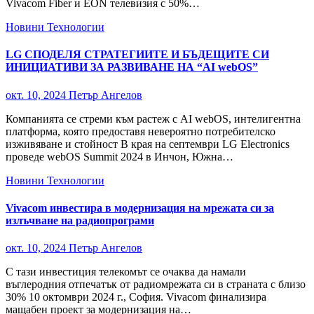
Vivacom Fiber и EON телевизия с 50%…
Новини
Технологии
LG СПОДЕЛЯ СТРАТЕГИИТЕ И БЪДЕЩИТЕ СИ
ИНИЦИАТИВИ ЗА РАЗВИВАНЕ НА “AI webOS”
окт. 10, 2024
Петър Ангелов
Компанията се стреми към растеж с AI webOS, интелигентна
платформа, която предоставя невероятно потребителско
изживяване и стойност В края на септември LG Electronics
проведе webOS Summit 2024 в Инчон, Южна…
Новини
Технологии
Vivacom инвестира в модернизация на мрежата си за
излъчване на радиопрограми
окт. 10, 2024
Петър Ангелов
С тази инвестиция телекомът се очаква да намали
въглеродния отпечатък от радиомрежата си в страната с близо
30% 10 октомври 2024 г., София. Vivacom финализира
мащабен проект за модернизация на…