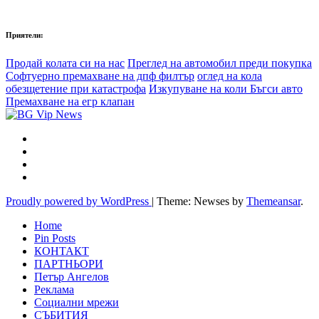
Приятели:
Продай колата си на нас
Преглед на автомобил преди покупка
Софтуерно премахване на дпф филтър
оглед на кола
обезщетение при катастрофа
Изкупуване на коли Бъгси авто
Премахване на егр клапан
Proudly powered by WordPress
|
Theme: Newses by
Themeansar
.
Home
Pin Posts
КОНТАКТ
ПАРТНЬОРИ
Петър Ангелов
Реклама
Социални мрежи
СЪБИТИЯ