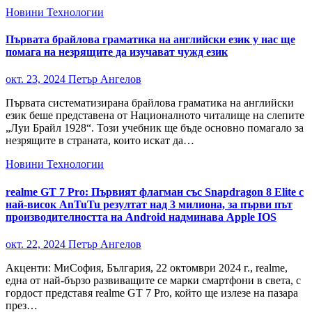
Новини
Технологии
Първата брайлова граматика на английски език у нас ще
помага на незрящите да изучават чужд език
окт. 23, 2024
Петър Ангелов
Първата систематизирана брайлова граматика на английски
език беше представена от Националното читалище на слепите
„Луи Брайл 1928“. Този учебник ще бъде основно помагало за
незрящите в страната, които искат да…
Новини
Технологии
realme GT 7 Pro: Първият флагман със Snapdragon 8 Elite с
най-висок AnTuTu резултат над 3 милиона, за първи път
производителността на Android надминава Apple IOS
окт. 22, 2024
Петър Ангелов
Акценти: МиСофия, България, 22 октомври 2024 г., realme,
една от най-бързо развиващите се марки смартфони в света, с
гордост представя realme GT 7 Pro, който ще излезе на пазара
през…