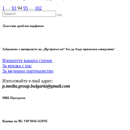
Разделяне
1
…
93
94
95
…
102
на
публикациите
Луксозни арабски парфюми
на
страници
Забранено е цитирането на „Bgvipnews.eu“ без да бъде приложен хиперлинк!
Изпратете вашата статия
За връзка с нас
За медиино партньорство
Използвайте e-mail адрес:
p.media.group.bulgaria@gmail.com
МВА Програми
Корица на BG VIP MAGAZINE