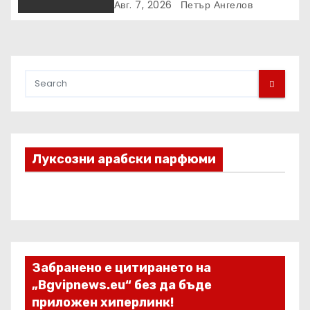
надхвърлиха 2 000 патентни
Авг. 7, 2026
Петър Ангелов
заявки в световен мащаб
Луксозни арабски парфюми
Забранено е цитирането на
„Bgvipnews.eu“ без да бъде
приложен хиперлинк!