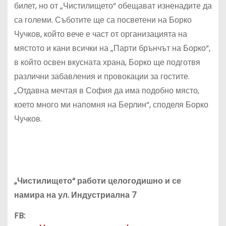
билет, но от „Чистилището“ обещават изненадите да
са големи. Съботите ще са посветени на Борко
Чучков, който вече е част от организацията на
мястото и кани всички на „Парти брънчът на Борко“,
в който освен вкусната храна, Борко ще подготвя
различни забавления и провокации за гостите.
„Отдавна мечтая в София да има подобно място,
което много ми напомня на Берлин“, споделя Борко
Чучков.
„Чистилището“ работи целогодишно и се
намира на ул. Индустриална 7
FB: