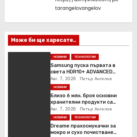
ц
tarangelovangelov
и
я
Може би ще харесате..
НОВИНИ
ТЕХНОЛОГИИ
Samsung пуска първата в
света HDR10+ ADVANCED
стрийминг услуга в Prime
Авг. 7, 2026
Петър Ангелов
Video
НОВИНИ
Близо 6 млн. броя основни
хранителни продукти са
закупени от „Кошница с
Авг. 7, 2026
Петър Ангелов
грижа“ в Kaufland от старта на
НОВИНИ
ТЕХНОЛОГИИ
кампанията
Dreame прахосмукачки за
мокро и сухо почистване