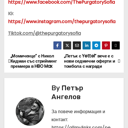
https://www.facebook.com/ThePurgatorySofia
IG:
https://www.instagram.com/thepurgatorysofia
Tiktok.com/@thepurgatorysofia
„Момиченце“ с Никол
„Петък с Yettel“ вече е с
Н
Кидман със стрийминг
нови седмични оферти и
премиера в HBO Max
томбола с награди
а
в
By
Петър
и
Ангелов
г
За повече информация и
а
контакт:
https://allmylinks.com/pe