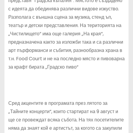
представя “Градска къпалня“. Мястото е създадено
с идеята да обединява различни видове изкуство.
Разполага с външна сцена за музика, стенд ъп,
театър и детски представления. На територията на
„Чистилището“ има още галерия „На края“,
предназначена както за изложби така и са различни
арт пърформанси и събития, разнообразна храна в
т.н. Food Court и не на последно място и пивоварна
за крафт бирата „Градско пиво“
Сред акцентите в програмата през лятото за
„Тайните концерти“, които стартират на 9 август и
ще се провеждат всяка събота. На тях посетителите
няма да знаят кой е артистът, за когото са закупили