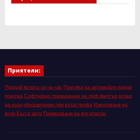
Приятели:
Продай колата си на нас
Преглед на автомобил преди
покупка
Софтуерно премахване на дпф филтър
оглед
на кола
обезщетение при катастрофа
Изкупуване на
коли Бъгси авто
Премахване на егр клапан