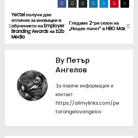
Yettel получи две
Н
отличия за иновации в
Гледаме 2-ри сезон на
обучението на Employer
а
„Нощен полет“ в HBO Max
Branding Awards на b2b
Media
в
и
By
Петър
г
Ангелов
а
За повече информация и
ц
контакт:
https://allmylinks.com/pe
и
tarangelovangelov
я