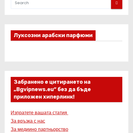
Луксозни арабски парфюми
Забранено е цитирането на
„Bgvipnews.eu“ без да бъде
приложен хиперлинк!
Изпратете вашата статия
За връзка с нас
За медиино партньорство