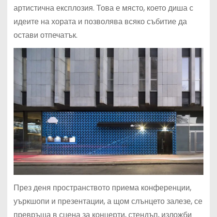
артистична експлозия. Това е място, което диша с
идеите на хората и позволява всяко събитие да
остави отпечатък.
През деня пространството приема конференции,
уъркшопи и презентации, а щом слънцето залезе, се
превръща в сцена за концерти, стендъп, изложби