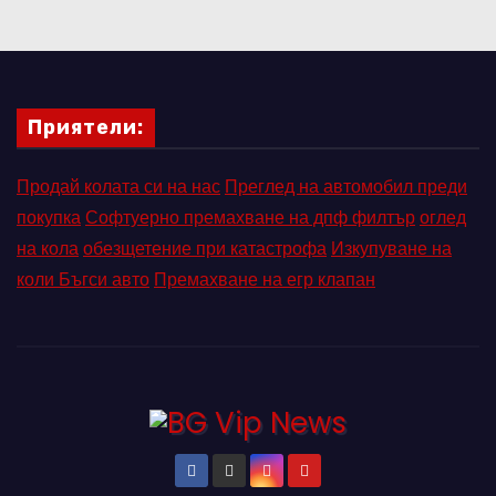
Приятели:
Продай колата си на нас
Преглед на автомобил преди
покупка
Софтуерно премахване на дпф филтър
оглед
на кола
обезщетение при катастрофа
Изкупуване на
коли Бъгси авто
Премахване на егр клапан