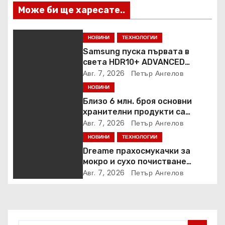
Може би ще харесате..
НОВИНИ
ТЕХНОЛОГИИ
Samsung пуска първата в
света HDR10+ ADVANCED
стрийминг услуга в Prime
Авг. 7, 2026
Петър Ангелов
Video
НОВИНИ
Близо 6 млн. броя основни
хранителни продукти са
закупени от „Кошница с
Авг. 7, 2026
Петър Ангелов
грижа“ в Kaufland от старта на
НОВИНИ
ТЕХНОЛОГИИ
кампанията
Dreame прахосмукачки за
мокро и сухо почистване
надхвърлиха 2 000 патентни
Авг. 7, 2026
Петър Ангелов
заявки в световен мащаб