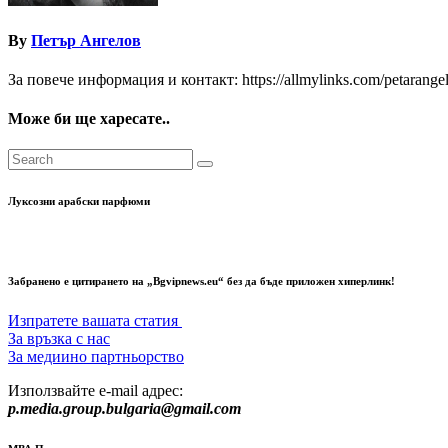
By
Петър Ангелов
За повече информация и контакт: https://allmylinks.com/petarange
Може би ще харесате..
Луксозни арабски парфюми
Забранено е цитирането на „Bgvipnews.eu“ без да бъде приложен хиперлинк!
Изпратете вашата статия
За връзка с нас
За медиино партньорство
Използвайте e-mail адрес:
p.media.group.bulgaria@gmail.com