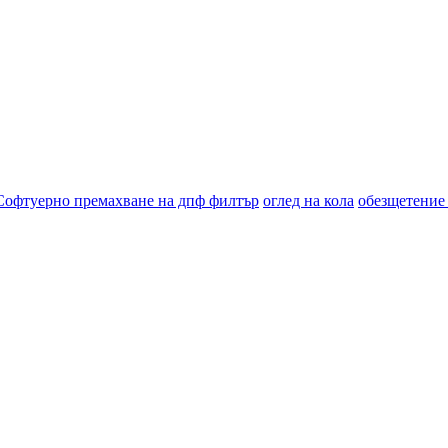
Софтуерно премахване на дпф филтър
оглед на кола
обезщетение