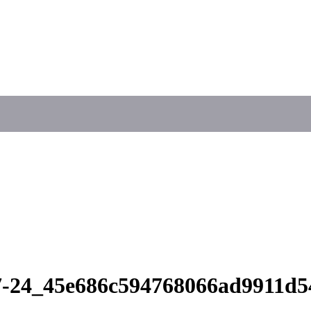
17-24_45e686c594768066ad9911d