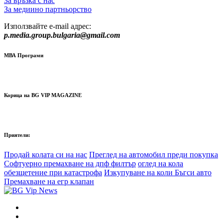
За връзка с нас
За медиино партньорство
Използвайте e-mail адрес:
p.media.group.bulgaria@gmail.com
МВА Програми
Корица на BG VIP MAGAZINE
Приятели:
Продай колата си на нас
Преглед на автомобил преди покупка
Софтуерно премахване на дпф филтър
оглед на кола
обезщетение при катастрофа
Изкупуване на коли Бъгси авто
Премахване на егр клапан