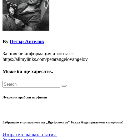
By
Петър Ангелов
За повече информация и контакт:
https://allmylinks.com/petarangelovangelov
Може би ще харесате..
Луксозни арабски парфюми
Забранено е цитирането на „Bgvipnews.eu“ без да бъде приложен хиперлинк!
Изпратете вашата статия