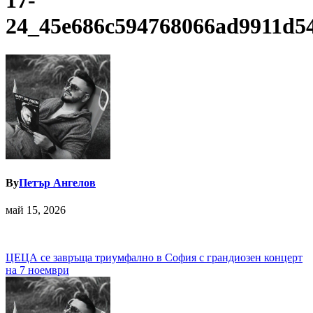
17-
24_45e686c594768066ad9911d5
By
Петър Ангелов
май 15, 2026
Навигация
ЦЕЦА се завръща триумфално в София с грандиозен концерт
на 7 ноември