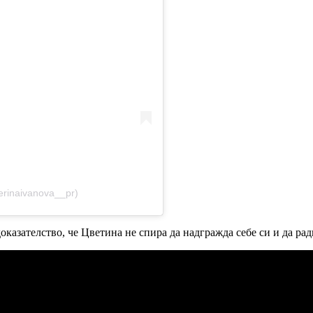
erinaivanova__pr)
казателство, че Цветина не спира да надгражда себе си и да рад