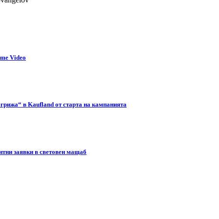
ime Video
 грижа“ в Kaufland от старта на кампанията
нтни заявки в световен мащаб