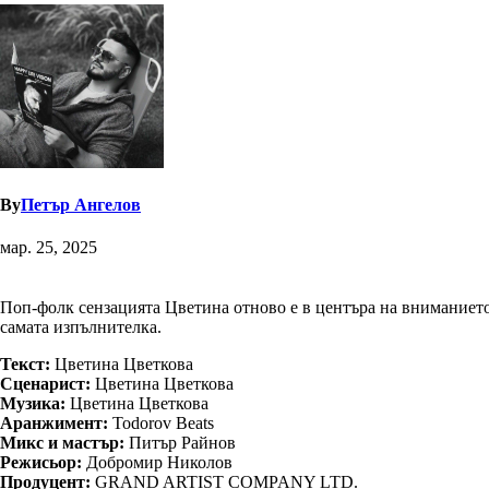
By
Петър Ангелов
мар. 25, 2025
Поп-фолк сензацията Цветина отново е в центъра на вниманието 
самата изпълнителка.
Текст:
Цветина Цветкова
Сценарист:
Цветина Цветкова
Музика:
Цветина Цветкова
Аранжимент:
Todorov Beats
Микс и мастър:
Питър Райнов
Режисьор:
Добромир Николов
Продуцент:
GRAND ARTIST COMPANY LTD.