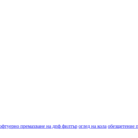
офтуерно премахване на дпф филтър
оглед на кола
обезщетение 