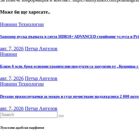
Може би ще харесате..
Новини
Технологии
Samsung пуска първата в света HDR10+ ADVANCED стрийминг услуга в Pr
авг. 7, 2026
Петър Ангелов
Новини
Близо 6 млн. броя основни хранителни продукти са закупени от „Кошница с
авг. 7, 2026
Петър Ангелов
Новини
Технологии
Dreame прахосмукачки за мокро и сухо почистване надхвърлиха 2 000 пате
авг. 7, 2026
Петър Ангелов
Луксозни арабски парфюми