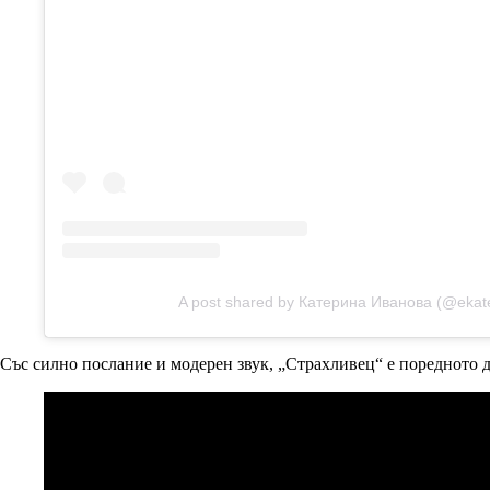
A post shared by Катерина Иванова (@ekat
Със силно послание и модерен звук, „Страхливец“ е поредното до