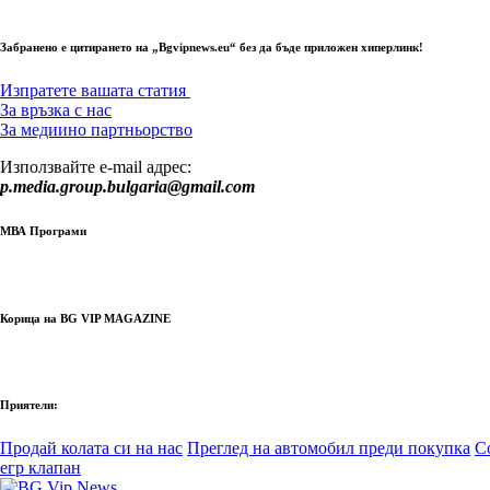
Забранено е цитирането на „Bgvipnews.eu“ без да бъде приложен хиперлинк!
Изпратете вашата статия
За връзка с нас
За медиино партньорство
Използвайте e-mail адрес:
p.media.group.bulgaria@gmail.com
МВА Програми
Корица на BG VIP MAGAZINE
Приятели:
Продай колата си на нас
Преглед на автомобил преди покупка
С
егр клапан