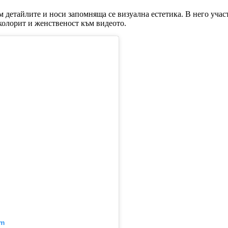
 детайлите и носи запомняща се визуална естетика. В него учас
 колорит и женственост към видеото.
am