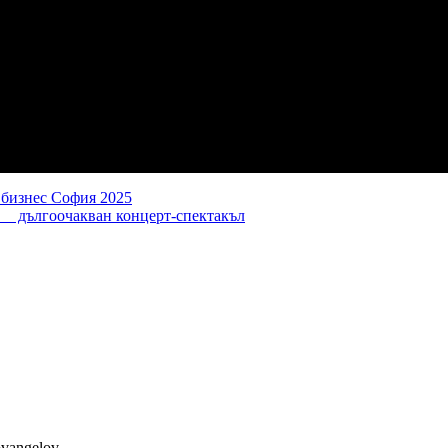
 бизнес София 2025
ългоочакван концерт-спектакъл
ovangelov