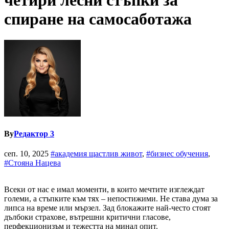
четири лесни стъпки за
спиране на самосаботажа
By
Редактор 3
сеп. 10, 2025
#академия щастлив живот
,
#бизнес обучения
,
#Стояна Нацева
Всеки от нас е имал моменти, в които мечтите изглеждат
големи, а стъпките към тях – непостижими. Не става дума за
липса на време или мързел. Зад блокажите най-често стоят
дълбоки страхове, вътрешни критични гласове,
перфекционизъм и тежестта на минал опит.