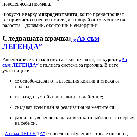
поведенческа промяна.
Фокусът е върху
микродействията
, които пренастройват
възприятието и неврохимията, активирайки хормоните на
радостта – допамин, окситоцин и ендорфини.
Следващата крачка:
„Аз съм
ЛЕГЕНДА“
Ако четирите упражнения са само началото, то
курсът
„Аз
съм ЛЕГЕНДА“
е пълната система за промяна. В него
участниците:
се освобождават от вътрешния критик и страха от
провал;
изграждат устойчиви навици за действие;
създават ясен план за реализация на мечтите си;
развиват увереността да живеят като най-силната версия
на себе си.
„Аз съм ЛЕГЕНДА“
е повече от обучение – това е покана да