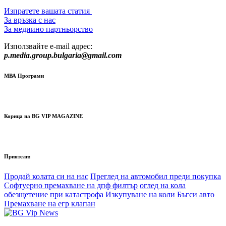
Изпратете вашата статия
За връзка с нас
За медиино партньорство
Използвайте e-mail адрес:
p.media.group.bulgaria@gmail.com
МВА Програми
Корица на BG VIP MAGAZINE
Приятели:
Продай колата си на нас
Преглед на автомобил преди покупка
Софтуерно премахване на дпф филтър
оглед на кола
обезщетение при катастрофа
Изкупуване на коли Бъгси авто
Премахване на егр клапан