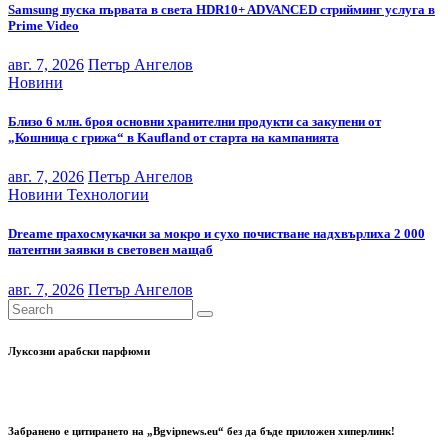
Samsung пуска първата в света HDR10+ ADVANCED стрийминг услуга в
Prime Video
авг. 7, 2026
Петър Ангелов
Новини
Близо 6 млн. броя основни хранителни продукти са закупени от
„Кошница с грижа“ в Kaufland от старта на кампанията
авг. 7, 2026
Петър Ангелов
Новини
Технологии
Dreame прахосмукачки за мокро и сухо почистване надхвърлиха 2 000
патентни заявки в световен мащаб
авг. 7, 2026
Петър Ангелов
Луксозни арабски парфюми
Забранено е цитирането на „Bgvipnews.eu“ без да бъде приложен хиперлинк!