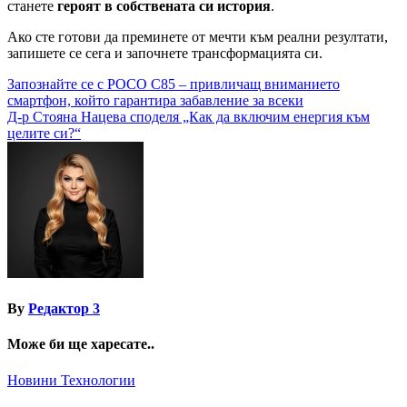
станете
героят в собствената си история
.
Ако сте готови да преминете от мечти към реални резултати,
запишете се сега и започнете трансформацията си.
Навигация
Запознайте се с POCO C85 – привличащ вниманието
смартфон, който гарантира забавление за всеки
Д-р Стояна Нацева споделя „Как да включим енергия към
целите си?“
By
Редактор 3
Може би ще харесате..
Новини
Технологии