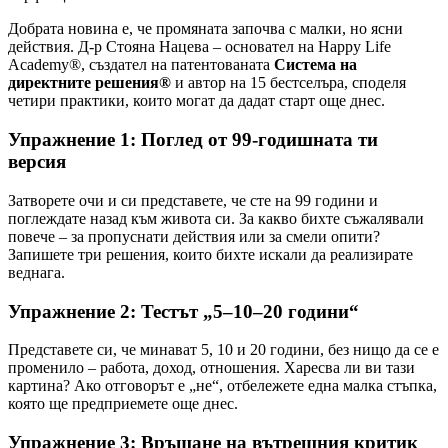
Добрата новина е, че промяната започва с малки, но ясни
действия. Д-р Стояна Нацева – основател на Happy Life
Academy®, създател на патентованата
Система на
директните решения®
и автор на 15 бестселъра, споделя
четири практики, които могат да дадат старт още днес.
Упражнение 1: Поглед от 99-годишната ти
версия
Затворете очи и си представете, че сте на 99 години и
поглеждате назад към живота си. За какво бихте съжалявали
повече – за пропуснати действия или за смели опити?
Запишете три решения, които бихте искали да реализирате
веднага.
Упражнение 2: Тестът „5–10–20 години“
Представете си, че минават 5, 10 и 20 години, без нищо да се е
променило – работа, доход, отношения. Харесва ли ви тази
картина? Ако отговорът е „не“, отбележете една малка стъпка,
която ще предприемете още днес.
Упражнение 3: Връщане на вътрешния критик