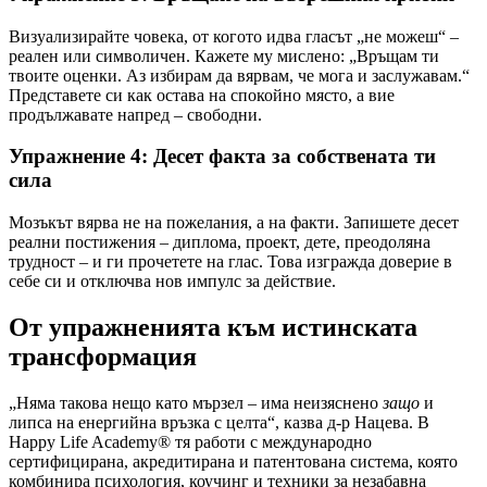
Визуализирайте човека, от когото идва гласът „не можеш“ –
реален или символичен. Кажете му мислено: „Връщам ти
твоите оценки. Аз избирам да вярвам, че мога и заслужавам.“
Представете си как остава на спокойно място, а вие
продължавате напред – свободни.
Упражнение 4: Десет факта за собствената ти
сила
Мозъкът вярва не на пожелания, а на факти. Запишете десет
реални постижения – диплома, проект, дете, преодоляна
трудност – и ги прочетете на глас. Това изгражда доверие в
себе си и отключва нов импулс за действие.
От упражненията към истинската
трансформация
„Няма такова нещо като мързел – има неизяснено
защо
и
липса на енергийна връзка с целта“, казва д-р Нацева. В
Happy Life Academy® тя работи с международно
сертифицирана, акредитирана и патентована система, която
комбинира психология, коучинг и техники за незабавна