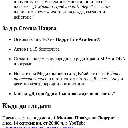
променим не само техните животи, но и посоката
на света.
„1 Милион Пробудени Лидери“
е гласът
на новото време – място за надежда, смелост и
действие.“
За д-р Стояна Нацева
Основател и CEO на
Happy Life Academy®
Автор на 15 бестселъра
Създател на 9 международно акредитирани MBA и DBA
програми
Носител на
Медал на честта в Дубай
, титлата
Будител
на десетилетието
и отличия от
Forbes
,
Business Lady
и
десетки международни организации
Мисия:
„Да пробудим 1 милион лидери по света.“
Къде да гледате
Премиерата на подкаста
„1 Милион Пробудени Лидери“
е
днес,
14 септември, от 20:00 ч.
в YouTube: