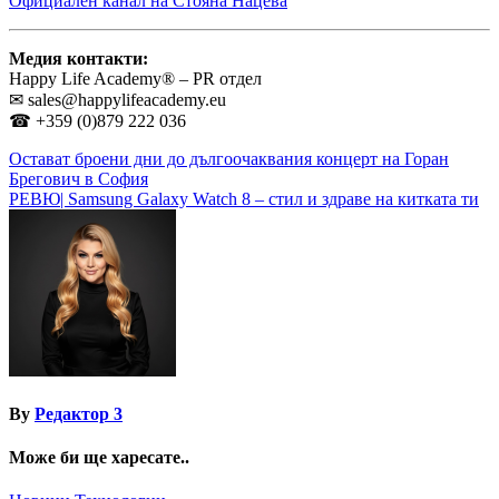
Официален канал на Стояна Нацева
Медия контакти:
Happy Life Academy® – PR отдел
✉
sales@happylifeacademy.eu
☎ +359 (0)879 222 036
Навигация
Остават броени дни до дългоочаквания концерт на Горан
Брегович в София
РЕВЮ| Samsung Galaxy Watch 8 – стил и здраве на китката ти
By
Редактор 3
Може би ще харесате..