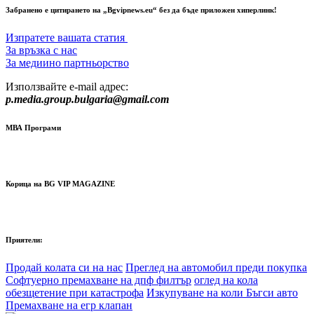
Забранено е цитирането на „Bgvipnews.eu“ без да бъде приложен хиперлинк!
Изпратете вашата статия
За връзка с нас
За медиино партньорство
Използвайте e-mail адрес:
p.media.group.bulgaria@gmail.com
МВА Програми
Корица на BG VIP MAGAZINE
Приятели:
Продай колата си на нас
Преглед на автомобил преди покупка
Софтуерно премахване на дпф филтър
оглед на кола
обезщетение при катастрофа
Изкупуване на коли Бъгси авто
Премахване на егр клапан