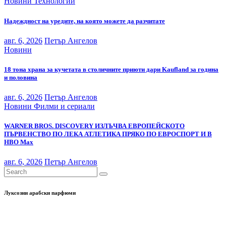
Новини
Технологии
Надеждност на уредите, на която можете да разчитате
авг. 6, 2026
Петър Ангелов
Новини
18 тона храна за кучетата в столичните приюти дари Kaufland за година
и половина
авг. 6, 2026
Петър Ангелов
Новини
Филми и сериали
WARNER BROS. DISCOVERY ИЗЛЪЧВА ЕВРОПЕЙСКОТО
ПЪРВЕНСТВО ПО ЛЕКА АТЛЕТИКА ПРЯКО ПО ЕВРОСПОРТ И В
НВО Мах
авг. 6, 2026
Петър Ангелов
Луксозни арабски парфюми