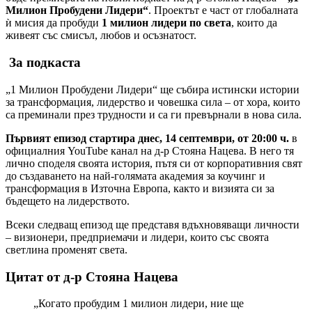
Милион Пробудени Лидери“
. Проектът е част от глобалната
ѝ мисия да пробуди
1 милион лидери по света
, които да
живеят със смисъл, любов и осъзнатост.
️ За подкаста
„1 Милион Пробудени Лидери“ ще събира истински истории
за трансформация, лидерство и човешка сила – от хора, които
са преминали през трудности и са ги превърнали в нова сила.
Първият епизод стартира днес, 14 септември, от 20:00 ч.
в
официалния YouTube канал на д-р Стояна Нацева. В него тя
лично споделя своята история, пътя си от корпоративния свят
до създаването на най-голямата академия за коучинг и
трансформация в Източна Европа, както и визията си за
бъдещето на лидерството.
Всеки следващ епизод ще представя вдъхновяващи личности
– визионери, предприемачи и лидери, които със своята
светлина променят света.
Цитат от д-р Стояна Нацева
„Когато пробудим 1 милион лидери, ние ще