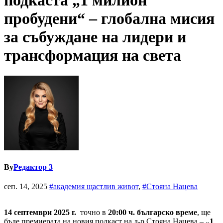
подкаста „1 милион
пробудени“ – глобална мисия
за събуждане на лидери и
трансформация на света
By
Редактор 3
сеп. 14, 2025
#академия щастлив живот
,
#Стояна Нацева
14 септември 2025 г.
точно в
20:00 ч. българско време
, ще
бъде премиерата на новия подкаст на д-р Стояна Нацева –
„1