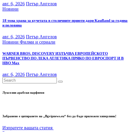
авг. 6, 2026
Петър Ангелов
Новини
18 тона храна за кучетата в столичните приюти дари Kaufland за година
и половина
авг. 6, 2026
Петър Ангелов
Новини
Филми и сериали
WARNER BROS. DISCOVERY ИЗЛЪЧВА ЕВРОПЕЙСКОТО
ПЪРВЕНСТВО ПО ЛЕКА АТЛЕТИКА ПРЯКО ПО ЕВРОСПОРТ И В
НВО Мах
авг. 6, 2026
Петър Ангелов
Луксозни арабски парфюми
Забранено е цитирането на „Bgvipnews.eu“ без да бъде приложен хиперлинк!
Изпратете вашата статия