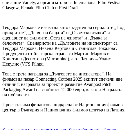
списание Variety, а организатори са International Film Festival
Glasgow, Female Film Club и First Draft.
Теодора Маркова е известна като създател на сериалите „Под
прикритие“, „Денят на бащата“ и „Съветски дънки“ и
сценарист на филмите „Оста на живота“ и „Дъвка за
балончета“. Сценаристи на „Дълговете на инспектора“ са
Теодора Маркова, Невена Кертова и Станислав Токаловс.
Продуценти от българска страна са Мартин Марков и
Кристина Деспотова (Mirrormind), а от Латвия – Улдис
Цекулис (VFS Films).
Това е трета награда за „Дълговете на инспектора“. На
филмовия пазар Connecting Cottbus 2025 екипът спечели две
отличия: наградата за проект в развитие Avanpost Pitch
Packaging Award на стойност 15 000 евро, както и Наградата
на публиката.
Проектът има финансова подкрепа от Националния филмов
център в България и Националния филмов център на Латвия.
Как изглежда лидерството в свят без стабилност – Илиян