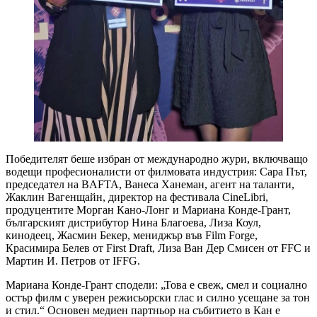
Победителят беше избран от международно жури, включващо
водещи професионалисти от филмовата индустрия: Сара Път,
председател на BAFTA, Ванеса Ханеман, агент на таланти,
Жаклин Вагенщайн, директор на фестивала CineLibri,
продуцентите Морган Кано-Лонг и Мариана Конде-Грант,
българският дистрибутор Нина Благоева, Лиза Коул,
кинодеец, Жасмин Бекер, мениджър във Film Forge,
Красимира Белев от First Draft, Лиза Ван Дер Смисен от FFC и
Мартин И. Петров от IFFG.
Мариана Конде-Грант сподели: „Това е свеж, смел и социално
остър филм с уверен режисьорски глас и силно усещане за тон
и стил.“ Основен медиен партньор на събитието в Кан е