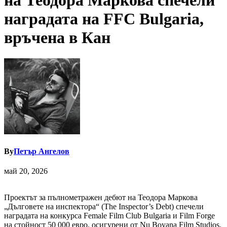
на Теодора Маркова спечели
наградата на FFC Bulgaria,
връчена в Кан
By
Петър Ангелов
май 20, 2026
Проектът за пълнометражен дебют на Теодора Маркова
„Дълговете на инспектора“ (The Inspector’s Debt) спечели
наградата на конкурса Female Film Club Bulgaria и Film Forge
на стойност 50 000 евро, осигурени от Nu Boyana Film Studios.