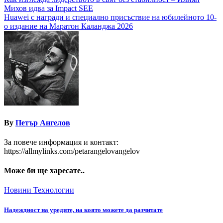
Навигация
Михов идва за Impact SEE
Huawei с награди и специално присъствие на юбилейното 10-
о издание на Маратон Каланджа 2026
By
Петър Ангелов
За повече информация и контакт:
https://allmylinks.com/petarangelovangelov
Може би ще харесате..
Новини
Технологии
Надеждност на уредите, на която можете да разчитате