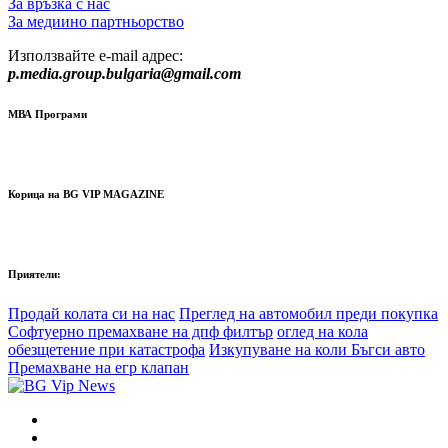
За връзка с нас
За медиино партньорство
Използвайте e-mail адрес:
p.media.group.bulgaria@gmail.com
МВА Програми
Корица на BG VIP MAGAZINE
Приятели:
Продай колата си на нас
Преглед на автомобил преди покупка
Софтуерно премахване на дпф филтър
оглед на кола
обезщетение при катастрофа
Изкупуване на коли Бъгси авто
Премахване на егр клапан