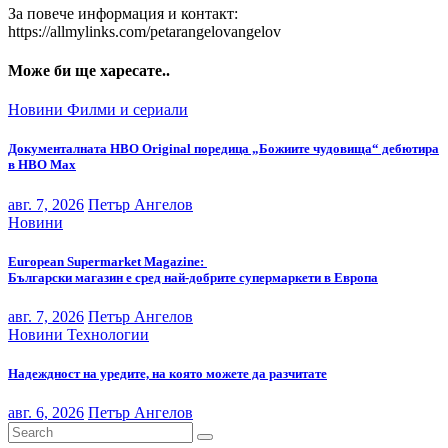
За повече информация и контакт:
https://allmylinks.com/petarangelovangelov
Може би ще харесате..
Новини
Филми и сериали
Документалната HBO Original поредица „Божиите чудовища“ дебютира
в HBO Max
авг. 7, 2026
Петър Ангелов
Новини
European Supermarket Magazine:
Български магазин е сред най-добрите супермаркети в Европа
авг. 7, 2026
Петър Ангелов
Новини
Технологии
Надеждност на уредите, на която можете да разчитате
авг. 6, 2026
Петър Ангелов