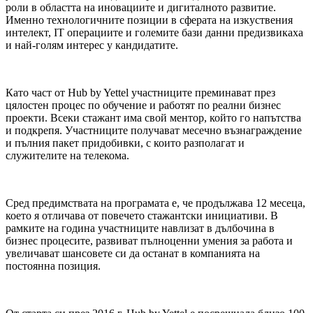
роли в областта на иновациите и дигиталното развитие.
Именно технологичните позиции в сферата на изкуствения
интелект, IT операциите и големите бази данни предизвикаха
и най-голям интерес у кандидатите.
Като част от Hub by Yettel участниците преминават през
цялостен процес по обучение и работят по реални бизнес
проекти. Всеки стажант има свой ментор, който го напътства
и подкрепя. Участниците получават месечно възнаграждение
и пълния пакет придобивки, с които разполагат и
служителите на телекома.
Сред предимствата на програмата е, че продължава 12 месеца,
което я отличава от повечето стажантски инициативи. В
рамките на година участниците навлизат в дълбочина в
бизнес процесите, развиват пълноценни умения за работа и
увеличават шансовете си да останат в компанията на
постоянна позиция.