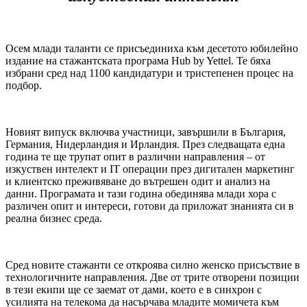
Осем млади таланти се присъединиха към десетото юбилейно
издание на стажантската програма Hub by Yettel. Те бяха
избрани сред над 1100 кандидатури и тристепенен процес на
подбор.
Новият випуск включва участници, завършили в България,
Германия, Нидерландия и Ирландия. През следващата една
година те ще трупат опит в различни направления – от
изкуствен интелект и IT операции през дигитален маркетинг
и клиентско преживяване до вътрешен одит и анализ на
данни. Програмата и тази година обединява млади хора с
различен опит и интереси, готови да приложат знанията си в
реална бизнес среда.
Сред новите стажанти се откроява силно женско присъствие в
технологичните направления. Две от трите отворени позиции
в тези екипи ще се заемат от дами, което е в синхрон с
усилията на телекома да насърчава младите момичета към