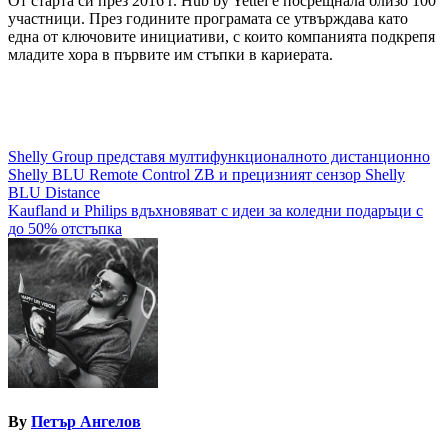
От старта си през 2016 г. Hub by Yettel е посрещнала близо 100
участници. През годините програмата се утвърждава като
една от ключовите инициативи, с които компанията подкрепя
младите хора в първите им стъпки в кариерата.
Навигация
Shelly Group представя мултифункционалното дистанционно
Shelly BLU Remote Control ZB и прецизният сензор Shelly
BLU Distance
Kaufland и Philips вдъхновяват с идеи за коледни подаръци с
до 50% отстъпка
By
Петър Ангелов