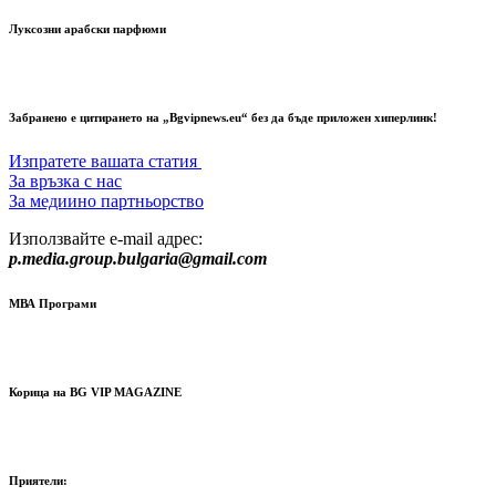
Луксозни арабски парфюми
Забранено е цитирането на „Bgvipnews.eu“ без да бъде приложен хиперлинк!
Изпратете вашата статия
За връзка с нас
За медиино партньорство
Използвайте e-mail адрес:
p.media.group.bulgaria@gmail.com
МВА Програми
Корица на BG VIP MAGAZINE
Приятели: