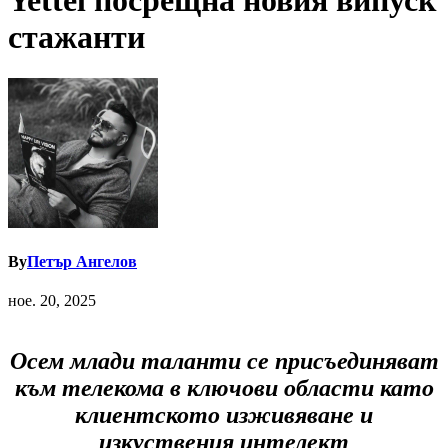
Yettel посрещна новия випуск
стажанти
By
Петър Ангелов
ное. 20, 2025
Осем млади таланти се присъединяват
към телекома в ключови области като
клиентското изживяване и
изкуствения интелект