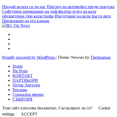
Продай колата си на нас
Преглед на автомобил преди покупка
Софтуерно премахване на дпф филтър
оглед на кола
обезщетение при катастрофа
Изкупуване на коли Бъгси авто
Премахване на егр клапан
Proudly powered by WordPress
|
Theme: Newses by
Themeansar
.
Home
Pin Posts
КОНТАКТ
ПАРТНЬОРИ
Петър Ангелов
Реклама
Социални мрежи
СЪБИТИЯ
Този сайт използва бисквитки. Съгласявате ли се?
Cookie
settings
ACCEPT