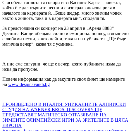
С особена топлота тя говори и за Василис Карас – човекът,
който ѝ е дал първите песни и е изиграл ключова роля в
началото на кариерата ѝ. „Беше щедър, много значим човек
както в живота, така и в кариерата ми“, споделя тя.
За предстоящия си концерт на 23 април в „Арена 8888“
Деспина Ванди обещава силно и емоционално шоу, изпълнено
с любими песни, както нейни, така и на публиката. „Ще бъде
магична вечер“, казва тя с усмивка.
А ние сме сигурни, че ще е вечер, която публиката няма да
иска да пропусне.
Повече информация как да закупите своя билет ще намерите
на
www.despinavandi.bg
Навигация
ПРОИЗВЕДЕНО В ИТАЛИЯ: УНИКАЛНИТЕ АЛПИЙСКИ
СТУДИЯ НА WARNER BROS. DISCOVERY ЩЕ
ПРЕДОСТАВЯТ МАГИЧЕСКО ОТРАЗЯВАНЕ НА
ЗИМНИТЕ ОЛИМПИЙСКИ ИГРИ ЗА ЗРИТЕЛИТЕ В ЦЯЛА
ЕВРОПА
Николина Чакърдъкова сътвори истински празник и обедини