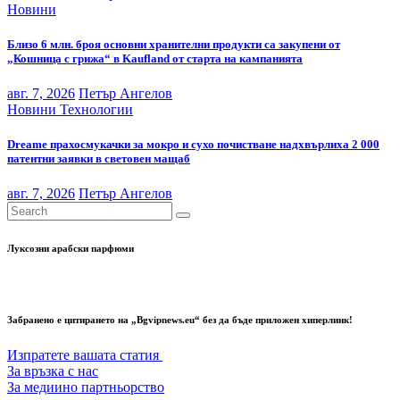
Новини
Близо 6 млн. броя основни хранителни продукти са закупени от
„Кошница с грижа“ в Kaufland от старта на кампанията
авг. 7, 2026
Петър Ангелов
Новини
Технологии
Dreame прахосмукачки за мокро и сухо почистване надхвърлиха 2 000
патентни заявки в световен мащаб
авг. 7, 2026
Петър Ангелов
Луксозни арабски парфюми
Забранено е цитирането на „Bgvipnews.eu“ без да бъде приложен хиперлинк!
Изпратете вашата статия
За връзка с нас
За медиино партньорство