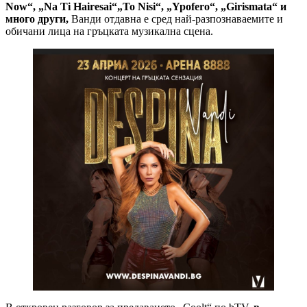
Now“, „Na Ti Hairesai“„To Nisi“, „Ypofero“, „Girismata“
и
много други
,
Ванди отдавна е сред най-разпознаваемите и
обичани лица на гръцката музикална сцена.