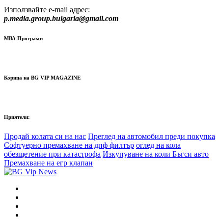
Използвайте e-mail адрес:
p.media.group.bulgaria@gmail.com
МВА Програми
Корица на BG VIP MAGAZINE
Приятели:
Продай колата си на нас
Преглед на автомобил преди покупка
Софтуерно премахване на дпф филтър
оглед на кола
обезщетение при катастрофа
Изкупуване на коли Бъгси авто
Премахване на егр клапан