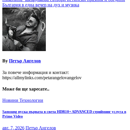
България в една вечер на дух и музика
By
Петър Ангелов
За повече информация и контакт:
https://allmylinks.com/petarangelovangelov
Може би ще харесате..
Новини
Технологии
Samsung пуска първата в света HDR10+ ADVANCED стрийминг услуга в
Prime Video
авг. 7, 2026
Петър Ангелов