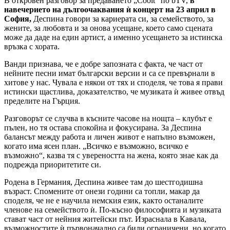
В откровен разговор за предаването „Coolt“ по bTV,
в
навечерието на дългоочаквания ѝ концерт на 23 април в
София
,
Деспина говори за кариерата си, за семейството, за
жените, за любовта и за онова усещане, което само сцената
може да даде на един артист, а именно усещането за истинска
връзка с хората.
Ванди признава, че е добре запозната с факта, че част от
нейните песни имат български версии и са се превърнали в
хитове у нас. Чувала е някои от тях и споделя, че това я прави
истински щастлива, доказателство, че музиката ѝ живее отвъд
пределите на Гърция.
Разговорът се случва в късните часове на нощта – клубът е
пълен, но тя остава спокойна и фокусирана. За Деспина
балансът между работа и личен живот е напълно възможен,
когато има ясен план. „Всичко е възможно, всичко е
възможно“, казва тя с увереността на жена, която знае как да
подрежда приоритетите си.
Родена в Германия, Деспина живее там до шестгодишна
възраст. Спомените от онези години са топли, макар да
споделя, че не е научила немския език, както останалите
членове на семейството ѝ. По-късно философията и музиката
стават част от нейния житейски път. Израснала в Кавала,
възможностите ѝ първоначално са били ограничени, но когато