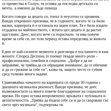
се премества в Солун, тя успява да последва детската си
мечта, а именно да бъде певица.
Когато говори за децата си, тонът ѝ неусетно се променя.
Ванди откровено признава, че в годините, когато те са били
малки, кариерата ѝ е останала на заден план. Тя е била изцяло
отдадена на майчинството, с ясната цел децата ѝ да растат
щастливи. Днес, когато вече са пораснали, тя има повече
време за себе си, но този период остава определящ за живота
ѝ.
Един от най-силните моменти в разговора е посланието ѝ към
жените. Според Деспина те поемат твърде много роли –
професионални, семейни и социални. „Добре е да не
забравяме, че трябва да си обръщаме внимание, да се обичаме
и да се грижим за себе си“, казва тя, защото често се губим
сред толкова много задачи.
Сравнявайки началото на кариерата си преди 30 години с
днешната музикална реалност, Ванди признава, че днес
възможностите са много повече благодарение на социалните
мрежи. Но едно остава непроменено: връзката с публиката и
автентичността. „Трябва да бъдеш себе си и да се свързваш със
света чрез музиката“, подчертава тя.