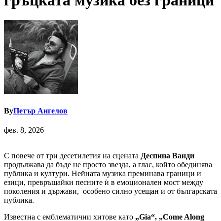
гръцката музика без граници
By
Петър Ангелов
фев. 8, 2026
С повече от три десетилетия на сцената
Деспина Ванди
продължава да бъде не просто звезда, а глас, който обединява
публика и култури. Нейната музика преминава граници и
езици, превръщайки песните ѝ в емоционален мост между
поколения и държави, особено силно усещан и от българската
публика.
Известна с емблематични хитове като
„Gia“
, „Come Along