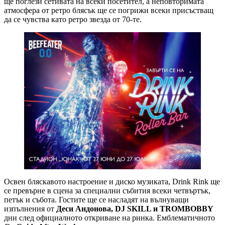
ще поглези сетивата на всеки посетител, а неповторимата
атмосфера от ретро блясък ще се погрижи всеки присъстващ
да се чувства като ретро звезда от 70-те.
Освен бляскавото настроение и диско музиката, Drink Rink ще
се превърне в сцена за специални събития всеки четвъртък,
петък и събота. Гостите ще се насладят на вълнуващи
изпълнения от
Деси Андонова, DJ SKILL и TROMBOBBY
дни след официалното откриване на ринка. Емблематичното