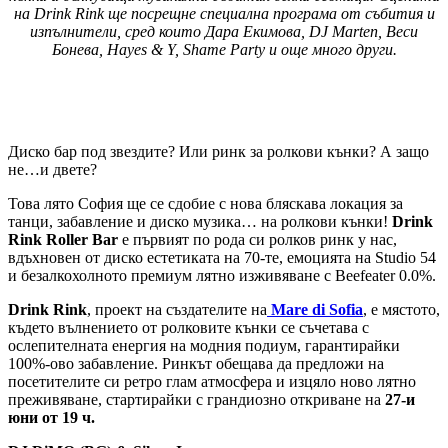
на Drink Rink ще посрещне специална програма от събития и
изпълнители, сред които Дара Екимова, DJ Marten, Веси
Бонева, Hayes & Y, Shame Party и още много други.
Диско бар под звездите? Или ринк за ролкови кънки? А защо
не…и двете?
Това лято София ще се сдобие с нова бляскава локация за
танци, забавление и диско музика… на ролкови кънки!
Drink
Rink Roller Bar
е първият по рода си ролков ринк у нас,
вдъхновен от диско естетиката на 70-те, емоцията на Studio 54
и безалкохолното премиум лятно изживяване с Beefeater 0.0%.
Drink Rink
, проект на създателите на
Mare di Sofia
, е мястото,
където вълнението от ролковите кънки се съчетава с
ослепителната енергия на модния подиум, гарантирайки
100%-ово забавление. Ринкът обещава да предложи на
посетителите си ретро глам атмосфера и изцяло ново лятно
преживяване, стартирайки с грандиозно откриване на
27-и
юни от 19 ч.