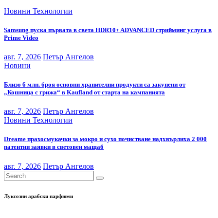
Новини
Технологии
Samsung пуска първата в света HDR10+ ADVANCED стрийминг услуга в
Prime Video
авг. 7, 2026
Петър Ангелов
Новини
Близо 6 млн. броя основни хранителни продукти са закупени от
„Кошница с грижа“ в Kaufland от старта на кампанията
авг. 7, 2026
Петър Ангелов
Новини
Технологии
Dreame прахосмукачки за мокро и сухо почистване надхвърлиха 2 000
патентни заявки в световен мащаб
авг. 7, 2026
Петър Ангелов
Луксозни арабски парфюми