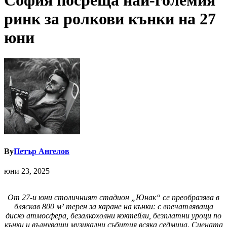
София посреща най-големия
ринк за ролкови кънки на 27
юни
By
Петър Ангелов
юни 23, 2025
От 27-и юни столичният стадион „Юнак“ се преобразява в
бляскав 800 м
²
терен за каране на кънки
: с впечатляваща
диско атмосфера, безалкохолни коктейли, безплатни уроци по
кънки и вълнуващи музикални събития всяка седмица. Сцената