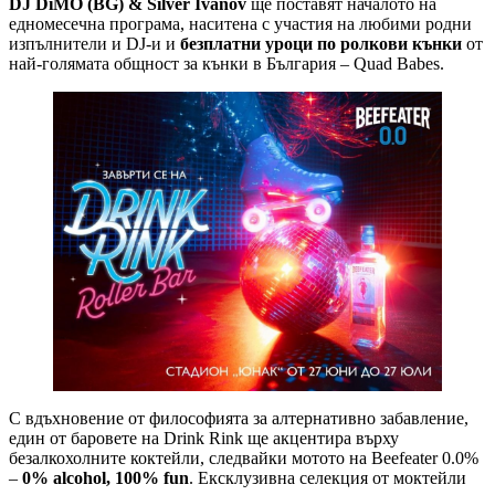
DJ DiMO (BG) & Silver Ivanov
ще поставят началото на
едномесечна програма, наситена с участия на любими родни
изпълнители и DJ-и и
безплатни уроци по ролкови кънки
от
най-голямата общност за кънки в България – Quad Babes.
С вдъхновение от философията за алтернативно забавление,
един от баровете на Drink Rink ще акцентира върху
безалкохолните коктейли, следвайки мотото на Beefeater 0.0%
–
0% alcohol, 100% fun
. Ексклузивна селекция от моктейли