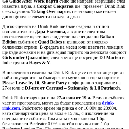
Go Guide After Work парти
също ще направи завръщане след
известна пауза, а
Сократ Сократов
ще “превземе” Drink Rink
с ексклузивно
Taking Over парти
, съчетаващо коктейлен
диско groove с елементи на хаус и джаз.
Диско сцената на Drink Rink ще бъде озарена и от поп
изпълнителката
Дара Екимова
, а в дните след това
посетителите ще станат свидетели на специални
Balkan
Edition
събития с
Quad Babes
и кънкьори от няколко
балкански страни. В средата на месец юли цветната локация
ще бъде домакин и на girls squad партито на женската общност
Girls under Quarantine
, след което ще посрещне
DJ Marten
и
Indie групата
Hayes & Y
.
В последната седмица на Drink Rink ще се състоят още три от
най-популярните на българската музикална сцена партита:
Please Leave by 10
,
Shame Party
и официално закриване на
27-и юли с
DJ-ите от Carrusel – Steleansky & Lil Patriarch
.
Drink Rink отваря врати на
27-и юни от 19 ч.
Всички събития,
част от програмата, могат да бъдат проследени на
drink-
rink.com
.
Работното време на ринка е от 16:00ч до 23:00ч,
като стандартната цена за вход е 15 лв., с изключение на
специалните събития. Таксата за вход включва 1 бр.
безалкохолен Beefeater 0.0% коктейл и кънки или 1 бр.
Beefeater London Dry Gin коктейл без опция за наем на кънки.