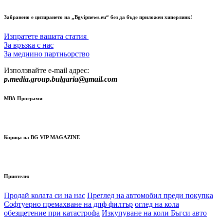
Забранено е цитирането на „Bgvipnews.eu“ без да бъде приложен хиперлинк!
Изпратете вашата статия
За връзка с нас
За медиино партньорство
Използвайте e-mail адрес:
p.media.group.bulgaria@gmail.com
МВА Програми
Корица на BG VIP MAGAZINE
Приятели:
Продай колата си на нас
Преглед на автомобил преди покупка
Софтуерно премахване на дпф филтър
оглед на кола
обезщетение при катастрофа
Изкупуване на коли Бъгси авто