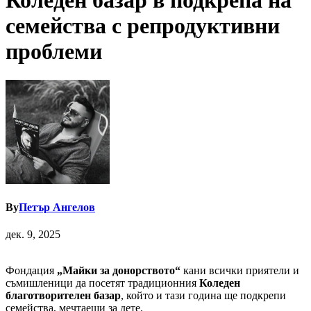
Коледен базар в подкрепа на
семейства с репродуктивни
проблеми
By
Петър Ангелов
дек. 9, 2025
Фондация
„Майки за донорството“
кани всички приятели и
съмишленици да посетят традиционния
Коледен
благотворителен базар
, който и тази година ще подкрепи
семейства, мечтаещи за дете.