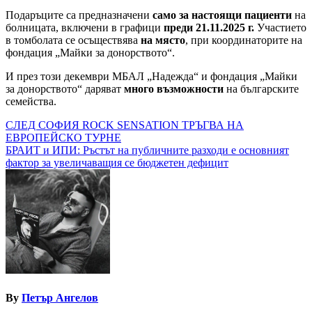
Подаръците са предназначени
само за настоящи пациенти
на
болницата, включени в графици
преди 21.11.2025 г.
Участието
в томболата се осъществява
на място
, при координаторите на
фондация „Майки за донорството“.
И през този декември МБАЛ „Надежда“ и фондация „Майки
за донорството“ даряват
много възможности
на българските
семейства.
Навигация
СЛЕД СОФИЯ ROCK SENSATION ТРЪГВА НА
ЕВРОПЕЙСКО ТУРНЕ
БРАИТ и ИПИ: Ръстът на публичните разходи е основният
фактор за увеличаващия се бюджетен дефицит
By
Петър Ангелов