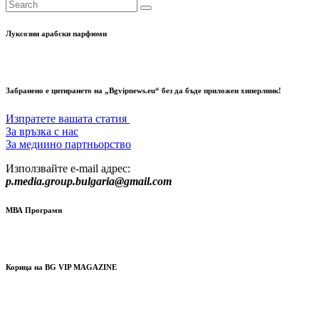
Луксозни арабски парфюми
Забранено е цитирането на „Bgvipnews.eu“ без да бъде приложен хиперлинк!
Изпратете вашата статия
За връзка с нас
За медиино партньорство
Използвайте e-mail адрес:
p.media.group.bulgaria@gmail.com
МВА Програми
Корица на BG VIP MAGAZINE