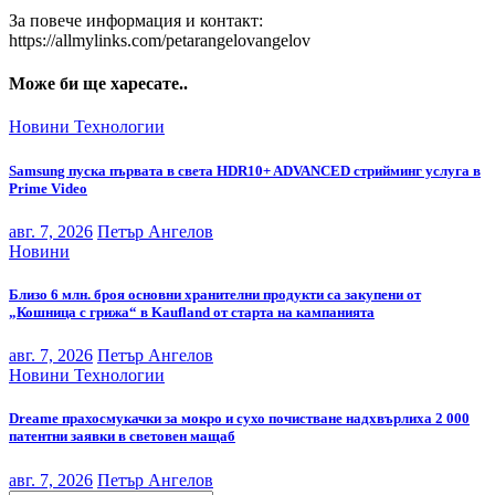
За повече информация и контакт:
https://allmylinks.com/petarangelovangelov
Може би ще харесате..
Новини
Технологии
Samsung пуска първата в света HDR10+ ADVANCED стрийминг услуга в
Prime Video
авг. 7, 2026
Петър Ангелов
Новини
Близо 6 млн. броя основни хранителни продукти са закупени от
„Кошница с грижа“ в Kaufland от старта на кампанията
авг. 7, 2026
Петър Ангелов
Новини
Технологии
Dreame прахосмукачки за мокро и сухо почистване надхвърлиха 2 000
патентни заявки в световен мащаб
авг. 7, 2026
Петър Ангелов