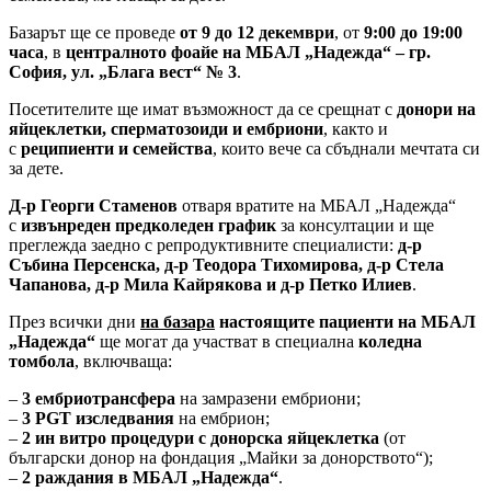
Базарът ще се проведе
от 9 до 12 декември
, от
9:00 до 19:00
часа
, в
централното фоайе на МБАЛ „Надежда“ – гр.
София, ул. „Блага вест“ № 3
.
Посетителите ще имат възможност да се срещнат с
донори на
яйцеклетки, сперматозоиди и ембриони
, както и
с
реципиенти и семейства
, които вече са сбъднали мечтата си
за дете.
Д-р
Георги Стаменов
отваря вратите на МБАЛ „Надежда“
с
извънреден предколеден график
за консултации и ще
преглежда заедно с репродуктивните специалисти:
д-р
Събина Персенска, д-р Теодора Тихомирова, д-р Стела
Чапанова, д-р Мила Кайрякова и д-р Петко Илиев
.
През всички дни
на базара
настоящите пациенти на МБАЛ
„Надежда“
ще могат да участват в специална
коледна
томбола
, включваща:
–
3 ембриотрансфера
на замразени ембриони;
–
3 PGT изследвания
на ембрион;
–
2 ин витро процедури с донорска яйцеклетка
(от
български донор на фондация „Майки за донорството“);
–
2 раждания в МБАЛ „Надежда“
.