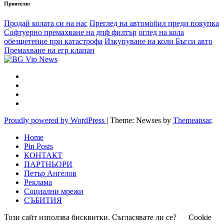
Приятели:
Продай колата си на нас
Преглед на автомобил преди покупка
Софтуерно премахване на дпф филтър
оглед на кола
обезщетение при катастрофа
Изкупуване на коли Бъгси авто
Премахване на егр клапан
Proudly powered by WordPress
|
Theme: Newses by
Themeansar
.
Home
Pin Posts
КОНТАКТ
ПАРТНЬОРИ
Петър Ангелов
Реклама
Социални мрежи
СЪБИТИЯ
Този сайт използва бисквитки. Съгласявате ли се?
Cookie