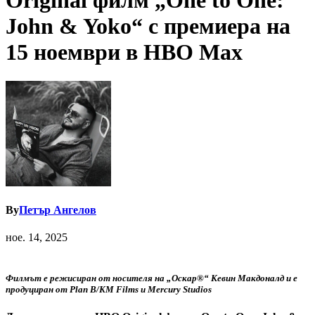
Original филм „One to One:
John & Yoko“ с премиера на
15 ноември в HBO Max
By
Петър Ангелов
ное. 14, 2025
Филмът е режисиран от носителя на „Оскар®“ Кевин Макдоналд и е
продуциран от Plan B/KM Films и Mercury Studios