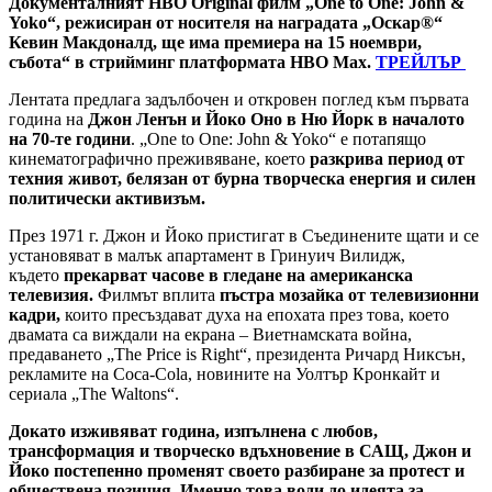
Документалният HBO Original филм „One to One: John &
Yoko“, режисиран от носителя на наградата „Оскар®“
Кевин Макдоналд, ще има премиера на 15 ноември,
събота“ в стрийминг платформата HBO Max.
ТРЕЙЛЪР
Лентата предлага задълбочен и откровен поглед към първата
година на
Джон Ленън и Йоко Оно в Ню Йорк в началото
на 70-те години
. „One to One: John & Yoko“ е потапящо
кинематографично преживяване, което
разкрива период от
техния живот, белязан от бурна творческа енергия и силен
политически активизъм.
През 1971 г. Джон и Йоко пристигат в Съединените щати и се
установяват в малък апартамент в Гринуич Вилидж,
където
прекарват часове в гледане на американска
телевизия.
Филмът вплита
пъстра мозайка от телевизионни
кадри,
които пресъздават духа на епохата през това, което
двамата са виждали на екрана – Виетнамската война,
предаването „The Price is Right“, президента Ричард Никсън,
рекламите на Coca-Cola, новините на Уолтър Кронкайт и
сериала „The Waltons“.
Докато изживяват година, изпълнена с любов,
трансформация и творческо вдъхновение в САЩ, Джон и
Йоко постепенно променят своето разбиране за протест и
обществена позиция. Именно това води до идеята за