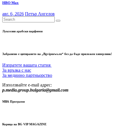
НВО Мах
авг. 6, 2026
Петър Ангелов
Луксозни арабски парфюми
Забранено е цитирането на „Bgvipnews.eu“ без да бъде приложен хиперлинк!
Изпратете вашата статия
За връзка с нас
За медиино партньорство
Използвайте e-mail адрес:
p.media.group.bulgaria@gmail.com
МВА Програми
Корица на BG VIP MAGAZINE