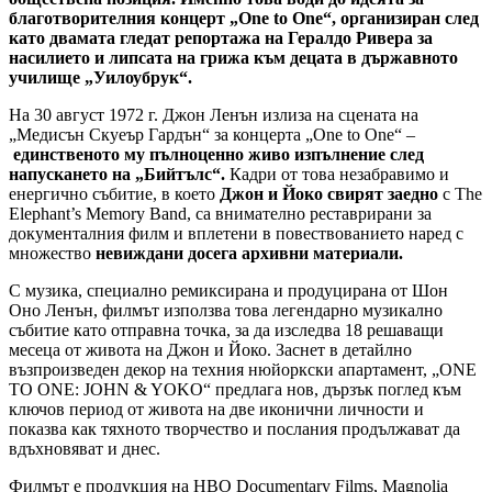
благотворителния концерт „One to One“, организиран след
като двамата гледат репортажа на Гералдо Ривера за
насилието и липсата на грижа към децата в държавното
училище „Уилоубрук“.
На 30 август 1972 г. Джон Ленън излиза на сцената на
„Медисън Скуеър Гардън“ за концерта „One to One“ –
единственото му пълноценно живо изпълнение след
напускането на „Бийтълс“.
Кадри от това незабравимо и
енергично събитие, в което
Джон и Йоко свирят заедно
с The
Elephant’s Memory Band, са внимателно реставрирани за
документалния филм и вплетени в повествованието наред с
множество
невиждани досега архивни материали.
С музика, специално ремиксирана и продуцирана от Шон
Оно Ленън, филмът използва това легендарно музикално
събитие като отправна точка, за да изследва 18 решаващи
месеца от живота на Джон и Йоко. Заснет в детайлно
възпроизведен декор на техния нюйоркски апартамент, „ONE
TO ONE: JOHN & YOKO“ предлага нов, дързък поглед към
ключов период от живота на две иконични личности и
показва как тяхното творчество и послания продължават да
вдъхновяват и днес.
Филмът е продукция на HBO Documentary Films, Magnolia