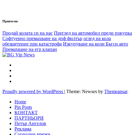
Приятели:
Продай колата си на нас
Преглед на автомобил преди покупка
Софтуерно премахване на дпф филтър
оглед на кола
обезщетение при катастрофа
Изкупуване на коли Бъгси авто
Премахване на егр клапан
Proudly powered by WordPress
|
Theme: Newses by
Themeansar
.
Home
Pin Posts
КОНТАКТ
ПАРТНЬОРИ
Петър Ангелов
Реклама
Социални мрежи