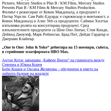
Pictures, Mercury Studios и Plan B / KM Films, Mercury Studios
Presents Plan B / KM Films & Mercury Studios Production.
Филмът е режисиран от Кевин Макдоналд, а продуцент е
Питър Уорсли. Сам Райс-Едуардс е сърежисьор и монтажист, а
Кевин Макдоналд и Алис Уеб са продуценти. Саймън Хилтън
изпълнява ролята на консултиращ продуцент. Сред
изпълнителните продуценти са Шон Оно Ленън, Стив Конди,
Дейвид Джоузеф, Марк Робинсън, Брад Пит, Дийди Гарднър и
Джеръми Клайнър.
„One to One: John & Yoko“ дебютира на 15 ноември, събота,
в стрийминг платформата HBO Max.
Навигация
Антон Котас завършва „Кафене Виена“ на границата между
Северна и Южна Корея
Боби Кошев и Оксана Желяпова – обединени в името на
доброто бъдеще на младите