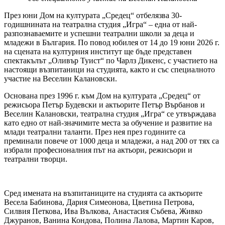
През юни Дом на културата „Средец“ отбелязва 30-
годишнината на театрална студия „Игра“ – една от най-
разпознаваемите и успешни театрални школи за деца и
младежи в България. По повод юбилея от 14 до 19 юни 2026 г.
на сцената на културния институт ще бъде представен
спектакълът „Оливър Туист“ по Чарлз Дикенс, с участието на
настоящи възпитаници на студията, както и със специалното
участие на Веселин Калановски.
Основана през 1996 г. към Дом на културата „Средец“ от
режисьора Петър Будевски и актьорите Петър Върбанов и
Веселин Калановски, театрална студия „Игра“ се утвърждава
като едно от най-значимите места за обучение и развитие на
млади театрални таланти. През нея през годините са
преминали повече от 1000 деца и младежи, а над 200 от тях са
избрали професионалния път на актьори, режисьори и
театрални творци.
Сред имената на възпитаниците на студията са актьорите
Весела Бабинова, Дария Симеонова, Цветина Петрова,
Силвия Петкова, Ива Вълкова, Анастасия Събева, Живко
Джуранов, Ванина Кондова, Полина Лалова, Мартин Каров,