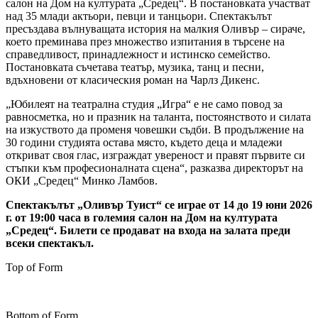
салон на Дом на културата „Средец“. В постановката участват
над 35 млади актьори, певци и танцьори. Спектакълът
пресъздава вълнуващата история на малкия Оливър – сираче,
което преминава през множество изпитания в търсене на
справедливост, принадлежност и истинско семейство.
Постановката съчетава театър, музика, танц и песни,
вдъхновени от класическия роман на Чарлз Дикенс.
„Юбилеят на театрална студия „Игра“ е не само повод за
равносметка, но и празник на таланта, постоянството и силата
на изкуството да променя човешки съдби. В продължение на
30 години студията остава място, където деца и младежи
откриват своя глас, изграждат увереност и правят първите си
стъпки към професионалната сцена“, разказва директорът на
ОКИ „Средец“ Минко Ламбов.
Спектакълът „Оливър Туист“ се играе от 14 до 19 юни 2026
г. от 19:00 часа в големия салон на Дом на културата
„Средец“.
Билети се продават на входа на залата преди
всеки спектакъл.
Top of Form
Bottom of Form