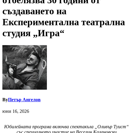
отбелязва 30 години от
създаването на
Експериментална театрална
студия „Игра“
By
Петър Ангелов
юни 16, 2026
Юбилейната програма включва спектакъла „Оливър Туист“
със специалното участие на Веселин Калановски