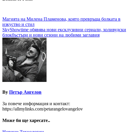
Навигация
Магията на Милена Пламенова, която превръща болката в
изкуство и стил
SkyShowtime обявява нови ексклузивни сериали, холивудски
блокбъстъри и нови сезони на любими заглавия
By
Петър Ангелов
За повече информация и контакт:
https://allmylinks.com/petarangelovangelov
Може би ще харесате..
Новини
Технологии