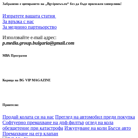
Забранено е цитирането на „Bgvipnews.eu“ без да бъде приложен хиперлинк!
Изпратете вашата статия
За връзка с нас
За медиино партньорство
Използвайте e-mail адрес:
p.media.group.bulgaria@gmail.com
МВА Програми
Корица на BG VIP MAGAZINE
Приятели:
Продай колата си на нас
Преглед на автомобил преди покупка
Софтуерно премахване на дпф филтър
оглед на кола
обезщетение при катастрофа
Изкупуване на коли Бъгси авто
Премахване на егр клапан