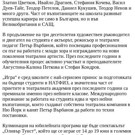
Златин Цветков, Ивайло Драгиев, Стефания Кочева, Васил
Дуев-Тайг, Теодор Петелов, Даниел Кукушев, Теодор Ненов и
много други. Част от възпитаниците на школата развиват
успешна кариера не само в България, но и във
Великобритания и САЩ.
В продължение на три десетилетия художествен ръководител
и двигател на студията е актьорът, режисьор и театрален
педагог Петър Върбанов, който посвещава професионалния
си път на работата с млади хора и изграждането на нови
поколения театрални артисти. През последните години в
обучителния процес активно участват и преподавателите
Августина-Калина Петкова и Стефан Кондров.
„Игра“ е сред школите с най-сериозен принос за подготовката
на бъдещи студенти в НАТФИЗ, а значителна част от
приетите в театралната академия през последните години са
преминали именно през нейните класове. Международното
признание за работата на студията идва и чрез нейни
възпитаници, които създават собствена театрална компания в
Ню Йорк и канят Петър Върбанов да работи по техни
постановки.
Кулминация на юбилейната програма ще бъде спектакълът
„Оливър Туист“, който ще се играе от 14 до 19 юни в големия