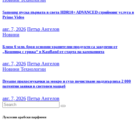
Samsung пуска първата в света HDR10+ ADVANCED стрийминг услуга в
Prime Video
авг. 7, 2026
Петър Ангелов
Новини
Близо 6 млн. броя основни хранителни продукти са закупени от
„Кошница с грижа“ в Kaufland от старта на кампанията
авг. 7, 2026
Петър Ангелов
Новини
Технологии
Dreame прахосмукачки за мокро и сухо почистване надхвърлиха 2 000
патентни заявки в световен мащаб
авг. 7, 2026
Петър Ангелов
Луксозни арабски парфюми