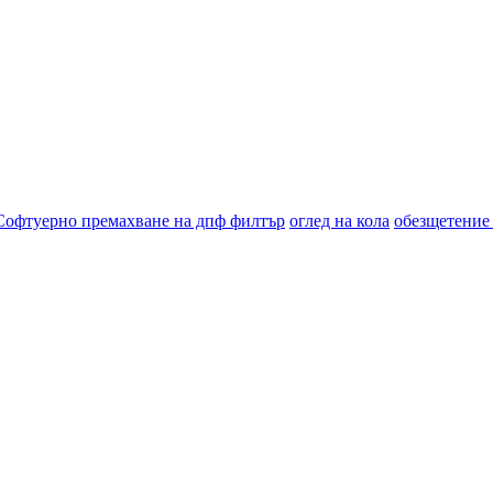
Софтуерно премахване на дпф филтър
оглед на кола
обезщетение