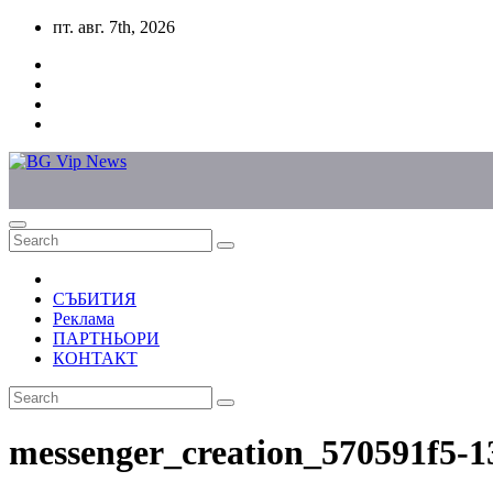
Skip
пт. авг. 7th, 2026
to
content
СЪБИТИЯ
Реклама
ПАРТНЬОРИ
КОНТАКТ
messenger_creation_570591f5-