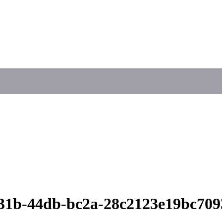
131b-44db-bc2a-28c2123e19bc70