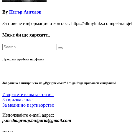
By
Петър Ангелов
За повече информация и контакт: https://allmylinks.com/petarange
Може би ще харесате..
Луксозни арабски парфюми
Забранено е цитирането на „Bgvipnews.eu“ без да бъде приложен хиперлинк!
Изпратете вашата статия
За връзка с нас
За медиино партньорство
Използвайте e-mail адрес:
p.media.group.bulgaria@gmail.com