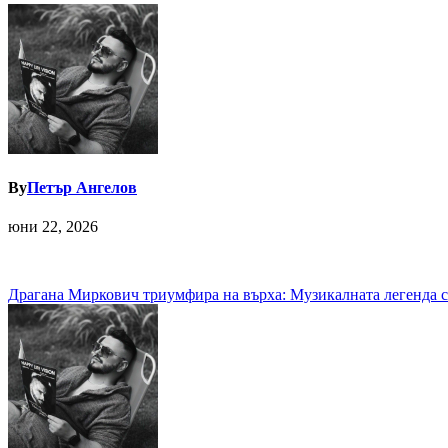
By
Петър Ангелов
юни 22, 2026
Навигация
Драгана Миркович триумфира на върха: Музикалната легенда 