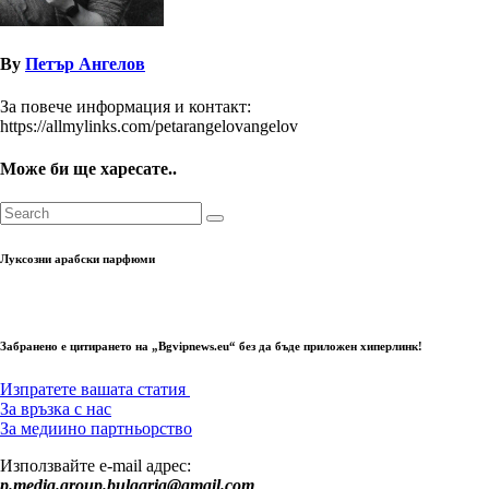
By
Петър Ангелов
За повече информация и контакт:
https://allmylinks.com/petarangelovangelov
Може би ще харесате..
Луксозни арабски парфюми
Забранено е цитирането на „Bgvipnews.eu“ без да бъде приложен хиперлинк!
Изпратете вашата статия
За връзка с нас
За медиино партньорство
Използвайте e-mail адрес:
p.media.group.bulgaria@gmail.com