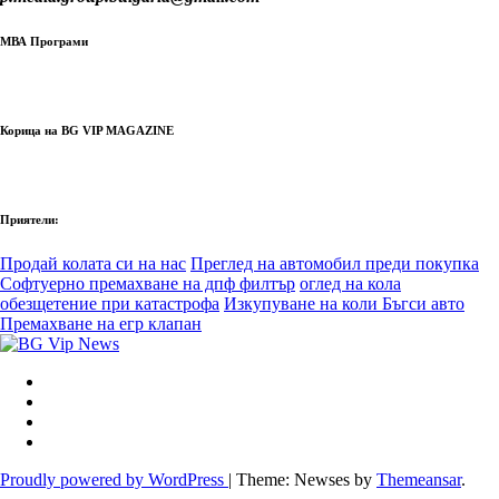
МВА Програми
Корица на BG VIP MAGAZINE
Приятели:
Продай колата си на нас
Преглед на автомобил преди покупка
Софтуерно премахване на дпф филтър
оглед на кола
обезщетение при катастрофа
Изкупуване на коли Бъгси авто
Премахване на егр клапан
Proudly powered by WordPress
|
Theme: Newses by
Themeansar
.