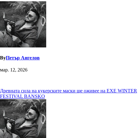
By
Петър Ангелов
мар. 12, 2026
Навигация
Древната сила на кукерските маски ще оживее на EXE WINTER
FESTIVAL BANSKO